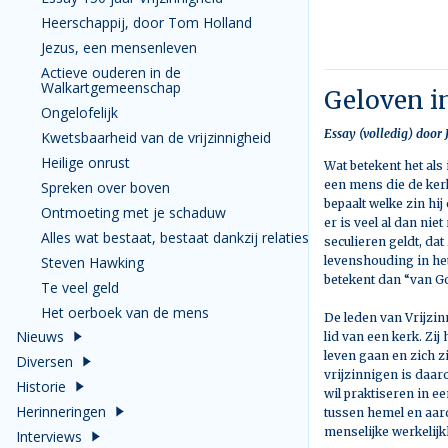
Heerschappij, door Tom Holland
Jezus, een mensenleven
Actieve ouderen in de
Walkartgemeenschap
Geloven in
Ongelofelijk
Essay (volledig) door
Kwetsbaarheid van de vrijzinnigheid
Heilige onrust
Wat betekent het als
een mens die de kerk
Spreken over boven
bepaalt welke zin hij
Ontmoeting met je schaduw
er is veel al dan nie
Alles wat bestaat, bestaat dankzij relaties
seculieren geldt, dat
Steven Hawking
levenshouding in het
betekent dan “van Go
Te veel geld
Het oerboek van de mens
De leden van Vrijzin
Nieuws
lid van een kerk. Z
leven gaan en zich z
Diversen
vrijzinnigen is daar
Historie
wil praktiseren in 
Herinneringen
tussen hemel en aard
menselijke werkelijk
Interviews