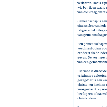
verklaren. Dat is zij
wie ben ik en wat is 
van die vraag, want 
Gemeenschap is een o
uitwisselen van iede
religie – het uitleg
van gemeenschappen 
Een gemeenschap waa
voedingsbodem voor 
erodeert als de led
geven. De vormgevin
van een gemeenscha
Hiermee is direct d
vrijzinnige geloofs
gezegd: er is een wa
christenen hechten n
voorgeslacht. Zij no
heeft geen of nauwel
christendom.