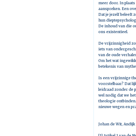
meer door. In plaats
aanspreken. Een overl
Dat je jezelf beleeft
hun dieptepsychologi
De inhoud van die o
ons existentieel.
De vrijzinnigheid zo
iets van ondergeschi
van de oude verhalen
Om het wat ingewikk
betekenis van mythen
Is een vrijzinnige t
voorstelbaar? Dat lij
leidraad zonder de p
wel nodig dat we het
theologie ontbinden.
nieuwe wegen en pra
Johan de Wit, Andijk
[1]
Artikel 1 van de 