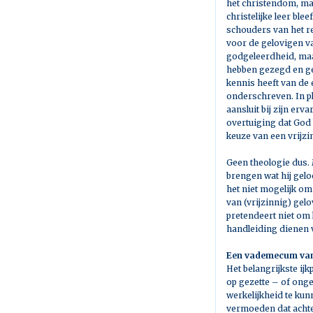
het christendom, maa
christelijke leer bl
schouders van het r
voor de gelovigen va
godgeleerdheid, maa
hebben gezegd en ges
kennis heeft van de
onderschreven. In pl
aansluit bij zijn er
overtuiging dat God 
keuze van een vrijzi
Geen theologie dus. 
brengen wat hij gelo
het niet mogelijk om
van (vrijzinnig) ge
pretendeert niet om
handleiding dienen 
Een vademecum van 
Het belangrijkste ij
op gezette – of ongez
werkelijkheid te kunn
vermoeden dat achte