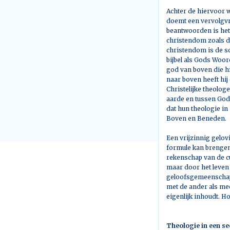
Achter de hiervoor
doemt een vervolgvra
beantwoorden is het 
christendom zoals da
christendom is de s
bijbel als Gods Woo
god van boven die hi
naar boven heeft hij
Christelijke theolog
aarde en tussen God
dat hun theologie in
Boven en Beneden.
Een vrijzinnig gelov
formule kan brengen 
rekenschap van de cu
maar door het leven 
geloofsgemeenschapp
met de ander als m
eigenlijk inhoudt. H
Theologie in een se