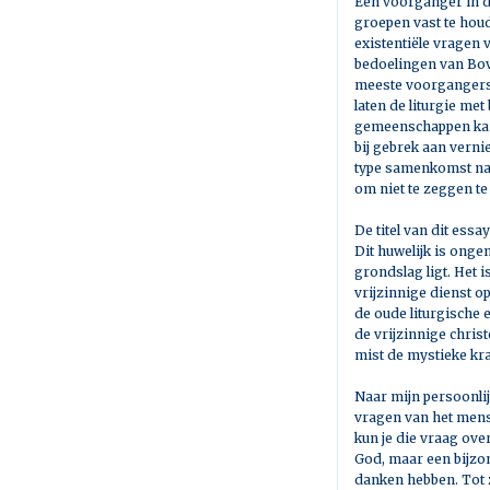
Een voorganger in d
groepen vast te houd
existentiële vragen 
bedoelingen van Bov
meeste voorgangers 
laten de liturgie me
gemeenschappen kan 
bij gebrek aan vern
type samenkomst nau
om niet te zeggen te
De titel van dit essa
Dit huwelijk is onge
grondslag ligt. Het 
vrijzinnige dienst o
de oude liturgische
de vrijzinnige chris
mist de mystieke kra
Naar mijn persoonlij
vragen van het menszi
kun je die vraag ove
God, maar een bijzo
danken hebben. Tot z