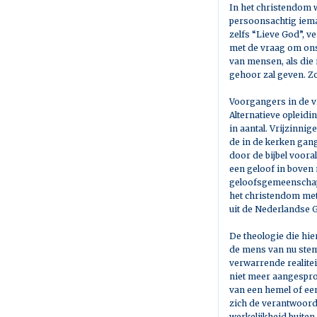
In het christendom 
persoonsachtig ieman
zelfs “Lieve God”, v
met de vraag om ons 
van mensen, als die
gehoor zal geven. Zo
Voorgangers in de vr
Alternatieve opleid
in aantal. Vrijzinni
de in de kerken gan
door de bijbel voora
een geloof in boven 
geloofsgemeenschapp
het christendom met 
uit de Nederlandse G
De theologie die hie
de mens van nu stem
verwarrende realitei
niet meer aangespro
van een hemel of een
zich de verantwoord
werkelijkheid buiten