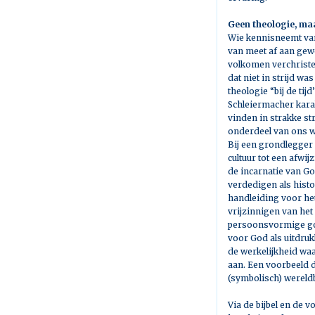
Geen theologie, ma
Wie kennisneemt van 
van meet af aan gewo
volkomen verchristel
dat niet in strijd w
theologie “bij de ti
Schleiermacher karakt
vinden in strakke st
onderdeel van ons w
Bij een grondlegger
cultuur tot een afwi
de incarnatie van Go
verdedigen als histo
handleiding voor he
vrijzinnigen van het
persoonsvormige go
voor God als uitdruk
de werkelijkheid waar
aan. Een voorbeeld d
(symbolisch) wereld
Via de bijbel en de 