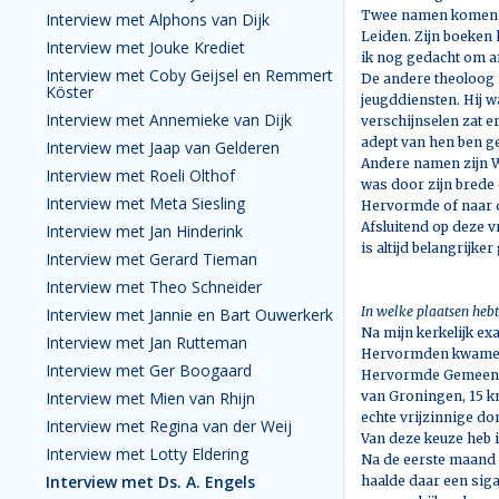
Twee namen komen naa
Interview met Alphons van Dijk
Leiden. Zijn boeken 
Interview met Jouke Krediet
ik nog gedacht om af
Interview met Coby Geijsel en Remmert
De andere theoloog i
Köster
jeugddiensten. Hij w
Interview met Annemieke van Dijk
verschijnselen zat er
adept van hen ben 
Interview met Jaap van Gelderen
Andere namen zijn Wi
Interview met Roeli Olthof
was door zijn brede 
Interview met Meta Siesling
Hervormde of naar 
Afsluitend op deze v
Interview met Jan Hinderink
is altijd belangrijk
Interview met Gerard Tieman
Interview met Theo Schneider
In welke plaatsen hebt
Interview met Jannie en Bart Ouwerkerk
Na mijn kerkelijk ex
Interview met Jan Rutteman
Hervormden kwamen
Interview met Ger Boogaard
Hervormde Gemeente
Interview met Mien van Rhijn
van Groningen, 15 k
echte vrijzinnige do
Interview met Regina van der Weij
Van deze keuze heb ik
Interview met Lotty Eldering
Na de eerste maand g
Interview met Ds. A. Engels
haalde daar een sigar