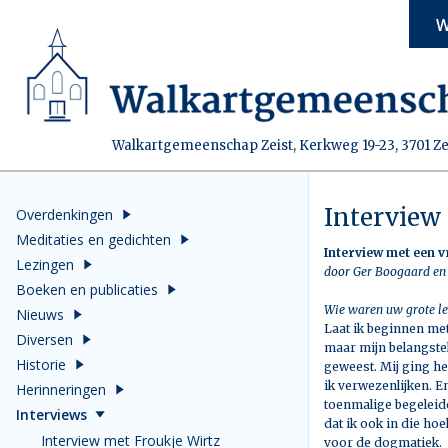
W
Walkartgemeenschap Zeist, Kerkweg 19-23, 3701 Ze
Interview 
Overdenkingen
Meditaties en gedichten
Interview met een v
Lezingen
door Ger Boogaard e
Boeken en publicaties
Wie waren uw grote lee
Nieuws
Laat ik beginnen met
Diversen
maar mijn belangstel
Historie
geweest. Mij ging he
ik verwezenlijken. E
Herinneringen
toenmalige begeleide
Interviews
dat ik ook in die ho
Interview met Froukje Wirtz
voor de dogmatiek.