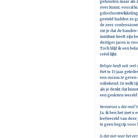
gehouden maar als i
over kunst, vooral ku
geloofsontwikkeling 
gesteld hadden ze g
de zeer confessionel
zie je dat de bande
instituut heeft zijn 
dertiger jaren is ve
Toch blijf ik een be
reëel lijkt.
Religie heeft ook veel
Het is 15 jaar gele
een cursus te geven 
onbekend. In welk ti
als je denkt dat kuns
een gesloten wereld 
Verontrust u dat niet? 
Ja, ik ben het met u
leefwereld van deze
is geen begrip voor 
Is dat niet voor het e