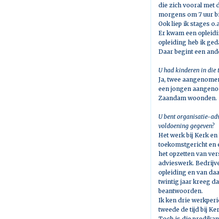
die zich vooral met 
morgens om 7 uur bi
Ook liep ik stages o.
Er kwam een opleidin
opleiding heb ik ged
Daar begint een ande
U had kinderen in die t
Ja, twee aangenomen 
een jongen aangenom
Zaandam woonden.
U bent organisatie-ad
voldoening gegeven?
Het werk bij Kerk en 
toekomstgericht en 
het opzetten van ver
advieswerk. Bedrijv
opleiding en van daa
twintig jaar kreeg da
beantwoorden.
Ik ken drie werkper
tweede de tijd bij K
Toch is die predikan