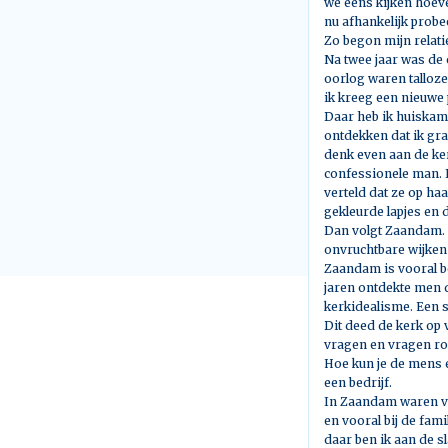
we eens kijken hoevee
nu afhankelijk probee
Zo begon mijn relat
Na twee jaar was de
oorlog waren tallo
ik kreeg een nieuwe
Daar heb ik huiskam
ontdekken dat ik gra
denk even aan de ke
confessionele man. I
verteld dat ze op ha
gekleurde lapjes en 
Dan volgt Zaandam. D
onvruchtbare wijken
Zaandam is vooral be
jaren ontdekte men 
kerkidealisme. Een 
Dit deed de kerk op 
vragen en vragen r
Hoe kun je de mens e
een bedrijf.
In Zaandam waren ve
en vooral bij de fam
daar ben ik aan de 