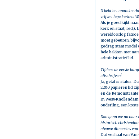
U hebt het onomkeerba
vrijwel lege kerken.
Wa
Als je goed kijkt na
kerk en staat, red.)
wereldoorlog fatsoenl
moet gebeuren, bijvo
gedrag staat model v
hele bakken met nam
administratief lid.
Tijdens de eerste burge
uitschrijven?
Ja, getal is status. 
2200 papieren lid zij
en de Remonstranten
In West-Knollendam 
ouderling, een koste
Dan gaan we nu naar de
historisch christendom
nieuwe dimensies van r
Dat verhaal van Van 