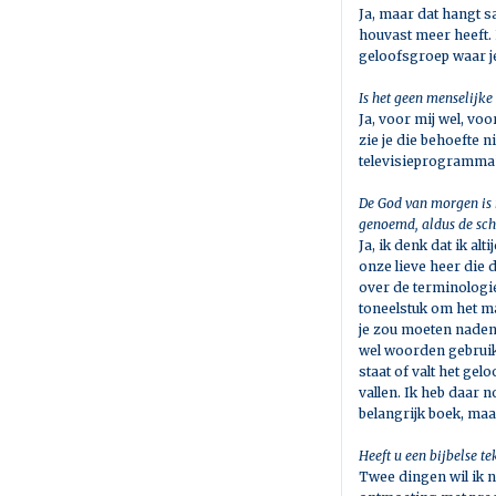
Ja, maar dat hangt 
houvast meer heeft.
geloofsgroep waar je
Is het geen menselijke 
Ja, voor mij wel, vo
zie je die behoefte n
televisieprogramma’
De God van morgen is 
genoemd, aldus de sch
Ja, ik denk dat ik al
onze lieve heer die d
over de terminologie. 
toneelstuk om het ma
je zou moeten nadenk
wel woorden gebruik
staat of valt het gel
vallen. Ik heb daar 
belangrijk boek, maa
Heeft u een bijbelse te
Twee dingen wil ik n