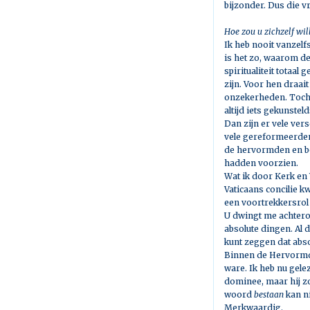
bijzonder. Dus die v
Hoe zou u zichzelf wil
Ik heb nooit vanzelf
is het zo, waarom d
spiritualiteit totaal
zijn. Voor hen draait
onzekerheden. Toch p
altijd iets gekunsteld
Dan zijn er vele ver
vele gereformeerden
de hervormden en bon
hadden voorzien.
Wat ik door Kerk en 
Vaticaans concilie 
een voortrekkersrol
U dwingt me achterom 
absolute dingen. Al d
kunt zeggen dat abs
Binnen de Hervormde 
ware. Ik heb nu gele
dominee, maar hij zo
woord
bestaan
kan n
Merkwaardig.