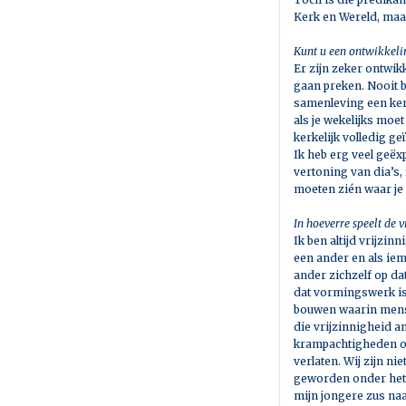
Kerk en Wereld, maa
Kunt u een ontwikkeli
Er zijn zeker ontwik
gaan preken. Nooit b
samenleving een ker
als je wekelijks moe
kerkelijk volledig g
Ik heb erg veel geë
vertoning van dia’s, 
moeten zién waar je 
In hoeverre speelt de v
Ik ben altijd vrijzin
een ander en als ie
ander zichzelf op da
dat vormingswerk is 
bouwen waarin mense
die vrijzinnigheid a
krampachtigheden of 
verlaten. Wij zijn n
geworden onder het 
mijn jongere zus naa