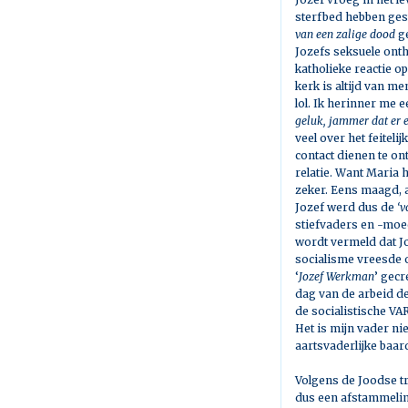
sterfbed hebben ges
van een zalige dood
g
Jozefs seksuele ont
katholieke reactie o
kerk is altijd van me
lol. Ik herinner me 
geluk, jammer dat er 
veel over het feitel
contact dienen te o
relatie. Want Maria 
zeker. Eens maagd, a
Jozef werd dus de
‘v
stiefvaders en -moed
wordt vermeld dat J
socialisme vreesde 
‘
Jozef Werkman
’ gecr
dag van de arbeid de
de socialistische VA
Het is mijn vader ni
aartsvaderlijke baar
Volgens de Joodse t
dus een afstammelin