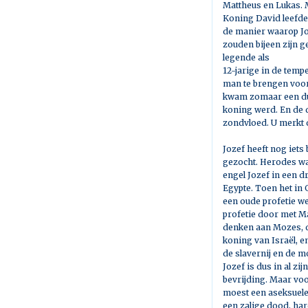
Mattheus en Lukas. 
Koning David leefde
de manier waarop Jo
zouden bijeen zijn 
legende als
12-jarige in de temp
man te brengen voord
kwam zomaar een duif
koning werd. En de d
zondvloed. U merkt d
Jozef heeft nog iets 
gezocht. Herodes w
engel Jozef in een d
Egypte. Toen het in 
een oude profetie we
profetie door met Ma
denken aan Mozes, di
koning van Israël, e
de slavernij en de 
Jozef is dus in al z
bevrijding. Maar voo
moest een aseksuele
een zalige dood, ha