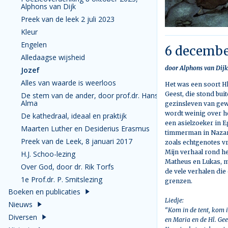
Alphons van Dijk
Preek van de leek 2 juli 2023
Kleur
Engelen
6 decembe
Alledaagse wijsheid
door Alphons van Dijk
Jozef
Alles van waarde is weerloos
Het was een soort Hl
Geest, die stond buit
De stem van de ander, door prof.dr. Hans
Alma
gezinsleven van gewo
wordt weinig over h
De kathedraal, ideaal en praktijk
een asielzoeker in E
Maarten Luther en Desiderius Erasmus
timmerman in Nazareth
Preek van de Leek, 8 januari 2017
zoals echtgenotes vr
Mijn verhaal rond he
H.J. Schoo-lezing
Matheus en Lukas, m
Over God, door dr. Rik Torfs
de vele verhalen di
1e Prof.dr. P. Smitslezing
grenzen.
Boeken en publicaties
Liedje:
Nieuws
“Kom in de tent, kom in
Diversen
en Maria en de Hl. Gee