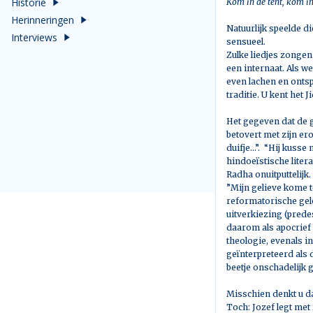
Historie
Kom in de tent, kom in 
Herinneringen
Natuurlijk speelde d
Interviews
sensueel.
Zulke liedjes zongen
een internaat. Als 
even lachen en ontspa
traditie. U kent het
Het gegeven dat de g
betovert met zijn erot
duifje...”. “Hij kuss
hindoeïstische liter
Radha onuitputtelijk.
”Mijn gelieve kome to
reformatorische gel
uitverkiezing (pred
daarom als apocrief 
theologie, evenals i
geïnterpreteerd als 
beetje onschadelijk 
Misschien denkt u dat
Toch: Jozef legt met