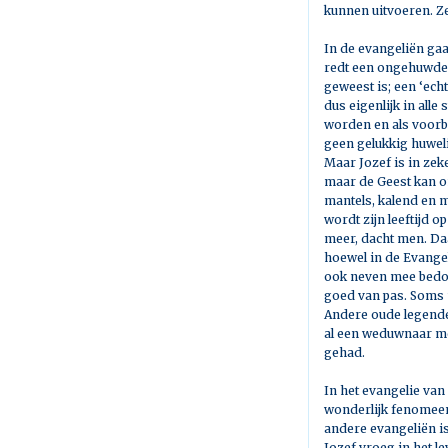
kunnen uitvoeren. Ze
In de evangeliën gaa
redt een ongehuwde m
geweest is; een ‘ech
dus eigenlijk in alle
worden en als voorbe
geen gelukkig huwel
Maar Jozef is in zek
maar de Geest kan o
mantels, kalend en me
wordt zijn leeftijd
meer, dacht men. Daa
hoewel in de Evange
ook neven mee bedoel
goed van pas. Soms mo
Andere oude legenden
al een weduwnaar me
gehad.
In het evangelie va
wonderlijk fenomeen
andere evangeliën is 
Jozef vroeg in het l