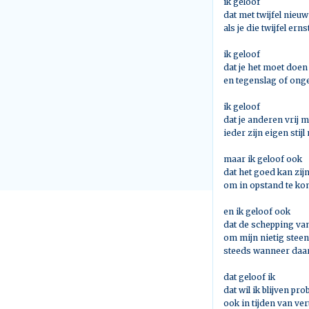
ik geloof
dat met twijfel nieuw
als je die twijfel ern
ik geloof
dat je het moet doen
en tegenslag of onge
ik geloof
dat je anderen vrij m
ieder zijn eigen sti
maar ik geloof ook
dat het goed kan zij
om in opstand te ko
en ik geloof ook
dat de schepping van
om mijn nietig steent
steeds wanneer daa
dat geloof ik
dat wil ik blijven pr
ook in tijden van ver