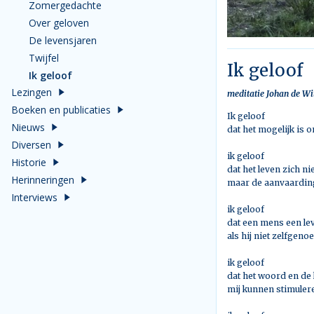
Zomergedachte
Over geloven
De levensjaren
Twijfel
Ik geloof
Ik geloof
Lezingen
meditatie Johan de Wi
Boeken en publicaties
Ik geloof
Nieuws
dat het mogelijk is
Diversen
ik geloof
Historie
dat het leven zich ni
Herinneringen
maar de aanvaardin
Interviews
ik geloof
dat een mens een le
als hij niet zelfgeno
ik geloof
dat het woord en de
mij kunnen stimuler