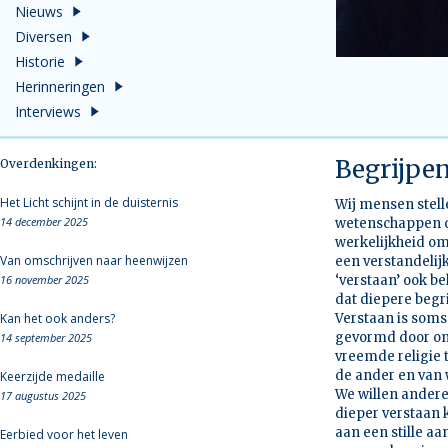
Nieuws
Diversen
Historie
Herinneringen
Interviews
Begrijpe
Overdenkingen:
Het Licht schijnt in de duisternis
Wij mensen stell
14 december 2025
wetenschappen do
werkelijkheid om
Van omschrijven naar heenwijzen
een verstandelij
16 november 2025
‘verstaan’ ook be
dat diepere begri
Kan het ook anders?
Verstaan is soms 
gevormd door onz
14 september 2025
vreemde religie 
de ander en van 
Keerzijde medaille
We willen anderen
17 augustus 2025
dieper verstaan 
aan een stille a
Eerbied voor het leven