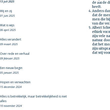
13 juli 2025
de aarde d
heeft.
Wij en zij
Anders dan
dat de men
01 juni 2025
men die bi
van die ve
Wat is wijs
Albert Sch
06 april 2025
ethiek vor
zijn vele 
Alles verandert
natuur doo
09 maart 2025
dat het mog
zijn uitspr
dat wij voo
Over rede en verhaal
09 februari 2025
Een nieuw begin
05 januari 2025
Hopen en verwachten
15 december 2024
Alles is betrekkelijk, maar betrekkelijkheid is niet
alles
10 november 2024