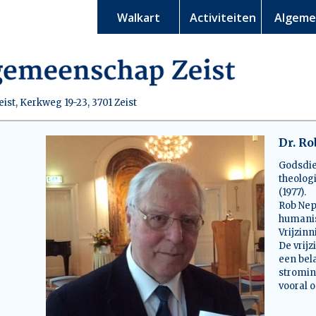
Walkart
Activiteiten
Algem
st, Kerkweg 19-23, 3701 Zeist
Dr. R
Godsdie
theolog
(1977).
Rob Nep
humanis
Vrijzin
De vrijz
een bel
stromin
vooral o