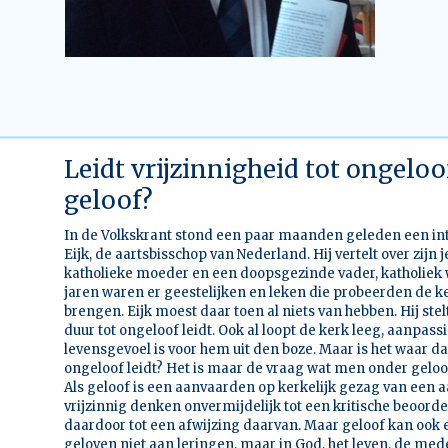
Leidt vrijzinnigheid tot ongeloof 
geloof?
In de Volkskrant stond een paar maanden geleden een in
Eijk, de aartsbisschop van Nederland. Hij vertelt over zijn 
katholieke moeder en een doopsgezinde vader, katholiek 
jaren waren er geestelijken en leken die probeerden de ke
brengen. Eijk moest daar toen al niets van hebben. Hij stel
duur tot ongeloof leidt. Ook al loopt de kerk leeg, aanpa
levensgevoel is voor hem uit den boze. Maar is het waar da
ongeloof leidt? Het is maar de vraag wat men onder geloof
Als geloof is een aanvaarden op kerkelijk gezag van een a
vrijzinnig denken onvermijdelijk tot een kritische beoorde
daardoor tot een afwijzing daarvan. Maar geloof kan ook
geloven niet
aan
leringen, maar
in
God, het leven, de me