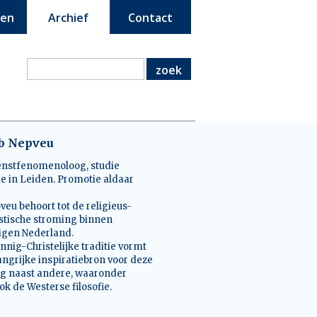
een
Archief
Contact
zoek
ob Nepveu
nstfenomenoloog, studie
ie in Leiden. Promotie aldaar
veu behoort tot de religieus-
tische stroming binnen
nigen Nederland.
innig-Christelijke traditie vormt
angrijke inspiratiebron voor deze
g naast andere, waaronder
ok de Westerse filosofie.