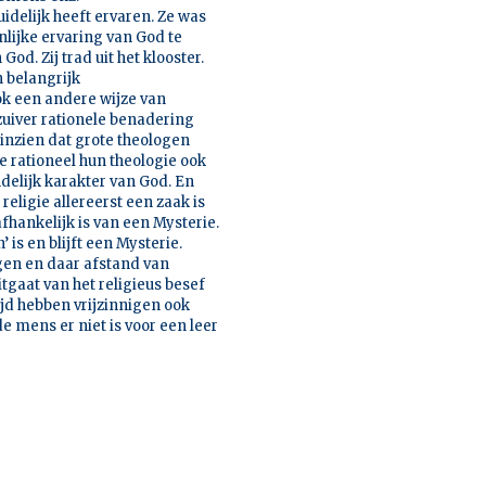
uidelijk heeft ervaren. Ze was
nlijke ervaring van God te
God. Zij trad uit het klooster.
n belangrijk
ook een andere wijze van
uiver rationele benadering
 inzien dat grote theologen
 rationeel hun theologie ook
delijk karakter van God. En
religie allereerst een zaak is
afhankelijk is van een Mysterie.
’ is en blijft een Mysterie.
ngen en daar afstand van
itgaat van het religieus besef
tijd hebben vrijzinnigen ook
de mens er niet is voor een leer