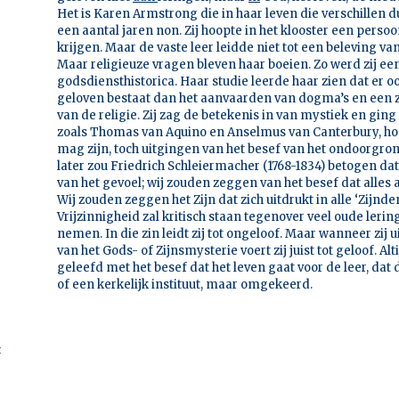
Het is Karen Armstrong die in haar leven die verschillen d
een aantal jaren non. Zij hoopte in het klooster een persoo
krijgen. Maar de vaste leer leidde niet tot een beleving van 
Maar religieuze vragen bleven haar boeien. Zo werd zij ee
godsdiensthistorica. Haar studie leerde haar zien dat er 
geloven bestaat dan het aanvaarden van dogma’s en een z
van de religie. Zij zag de betekenis in van mystiek en ging
zoals Thomas van Aquino en Anselmus van Canterbury, hoe
mag zijn, toch uitgingen van het besef van het ondoorgron
later zou Friedrich Schleiermacher (1768-1834) betogen dat 
van het gevoel; wij zouden zeggen van het besef dat alles 
Wij zouden zeggen het Zijn dat zich uitdrukt in alle ‘Zijnden
Vrijzinnigheid zal kritisch staan tegenover veel oude leri
nemen. In die zin leidt zij tot ongeloof. Maar wanneer zij u
van het Gods- of Zijnsmysterie voert zij juist tot geloof. Al
geleefd met het besef dat het leven gaat voor de leer, dat 
of een kerkelijk instituut, maar omgekeerd.
t