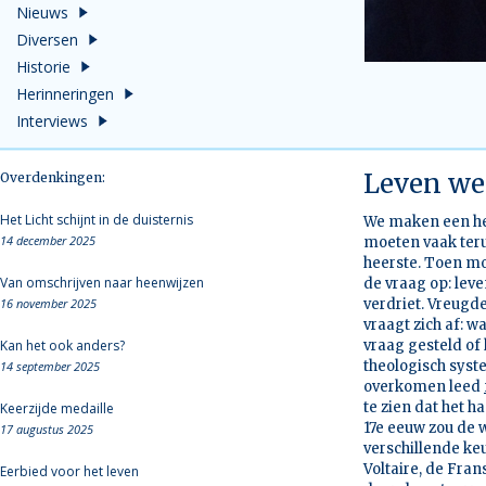
Nieuws
Diversen
Historie
Herinneringen
Interviews
Leven we
Overdenkingen:
Het Licht schijnt in de duisternis
We maken een hee
14 december 2025
moeten vaak teru
heerste. Toen mo
Van omschrijven naar heenwijzen
de vraag op: lev
16 november 2025
verdriet. Vreugd
vraagt zich af: w
Kan het ook anders?
vraag gesteld of 
theologisch syst
14 september 2025
overkomen leed
te zien dat het 
Keerzijde medaille
17e eeuw zou de 
17 augustus 2025
verschillende ke
Voltaire, de Fran
Eerbied voor het leven