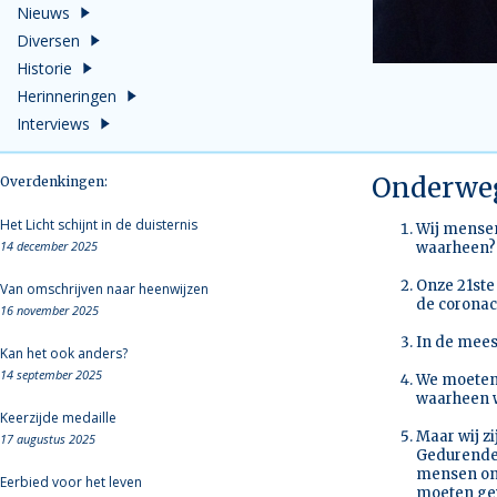
Nieuws
Diversen
Historie
Herinneringen
Interviews
Onderweg
Overdenkingen:
Het Licht schijnt in de duisternis
Wij mensen 
14 december 2025
waarheen?
Onze 21ste 
Van omschrijven naar heenwijzen
de coronacr
16 november 2025
In de mees
Kan het ook anders?
14 september 2025
We moeten 
waarheen w
Keerzijde medaille
Maar wij z
17 augustus 2025
Gedurende 
mensen ond
Eerbied voor het leven
moeten gev