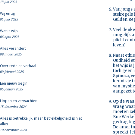
13 juli 2025
Van jongs 
Wij en zij
stelregels
01 juni 2025
Gulden Reg
Veel denke
Wat is wijs
mogelijk a
06 april 2025
plicht cent
leven’.
Alles verandert
09 maart 2025
Naast ethie
Oudheid et
het wijs is
Over rede en verhaal
toch geen 
09 februari 2025
Spinoza, v
kennis je t
Een nieuw begin
van mystiek
05 januari 2025
aangezet t
Hopen en verwachten
Op de vraa
vraag waar
15 december 2024
moeten zel
Ene Werkeli
Alles is betrekkelijk, maar betrekkelijkheid is niet
gedrag te
alles
De amor int
10 november 2024
spreekt, le