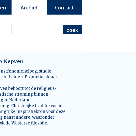
een
Archief
Contact
zoek
ob Nepveu
nstfenomenoloog, studie
ie in Leiden. Promotie aldaar
veu behoort tot de religieus-
tische stroming binnen
nigen Nederland.
innig-Christelijke traditie vormt
angrijke inspiratiebron voor deze
g naast andere, waaronder
ok de Westerse filosofie.