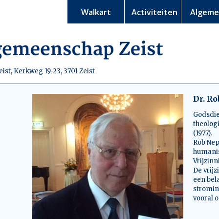
Walkart
Activiteiten
Algem
st, Kerkweg 19-23, 3701 Zeist
Dr. R
Godsdie
theolog
(1977).
Rob Nep
humanis
Vrijzin
De vrijz
een bel
stromin
vooral o