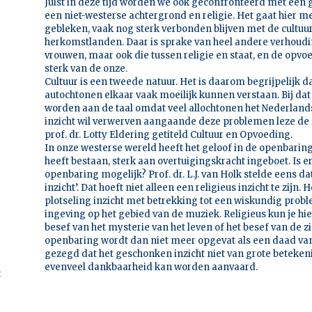
Juist in deze tijd worden we ook geconfronteerd met een
een niet-westerse achtergrond en religie. Het gaat hier m
gebleken, vaak nog sterk verbonden blijven met de cultuur
herkomstlanden. Daar is sprake van heel andere verhou
vrouwen, maar ook die tussen religie en staat, en de opvo
sterk van de onze.
Cultuur is een tweede natuur. Het is daarom begrijpelijk da
autochtonen elkaar vaak moeilijk kunnen verstaan. Bij da
worden aan de taal omdat veel allochtonen het Nederlands
inzicht wil verwerven aangaande deze problemen leze de 
prof. dr. Lotty Eldering getiteld Cultuur en Opvoeding.
In onze westerse wereld heeft het geloof in de openbarin
heeft bestaan, sterk aan overtuigingskracht ingeboet. Is 
openbaring mogelijk? Prof. dr. L.J. van Holk stelde eens 
inzicht’. Dat hoeft niet alleen een religieus inzicht te zijn
plotseling inzicht met betrekking tot een wiskundig prob
ingeving op het gebied van de muziek. Religieus kun je hi
besef van het mysterie van het leven of het besef van de z
openbaring wordt dan niet meer opgevat als een daad van
gezegd dat het geschonken inzicht niet van grote betekeni
evenveel dankbaarheid kan worden aanvaard.
t