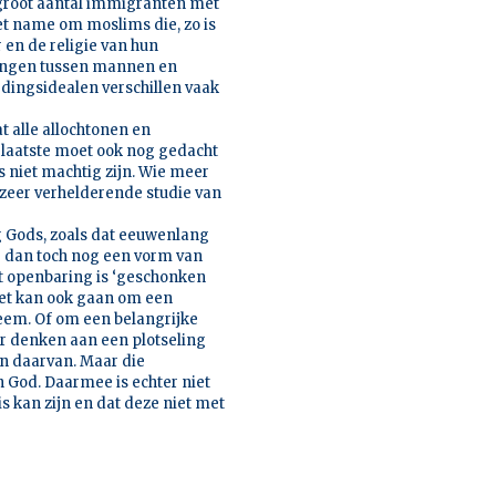
 groot aantal immigranten met
et name om moslims die, zo is
 en de religie van hun
dingen tussen mannen en
edingsidealen verschillen vaak
t alle allochtonen en
t laatste moet ook nog gedacht
 niet machtig zijn. Wie meer
zeer verhelderende studie van
g Gods, zoals dat eeuwenlang
er dan toch nog een vorm van
dat openbaring is ‘geschonken
. Het kan ook gaan om een
leem. Of om een belangrijke
er denken aan een plotseling
in daarvan. Maar die
 God. Daarmee is echter niet
s kan zijn en dat deze niet met