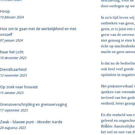
beschaving, voor de 
door oorlogen op we
Hoop
10 februari 2024
In zo'n tijd leven wi
ontbreken van geest, 
Hoe om te gaan met de werkelijkheid en met
geest, er is juist ee
onszelf
geest van de onversc
07 januari 2024
niet genoeg te eten h
richt op machtsdenke
Naar het Licht
macht en geen antwoo
10 december 2023
Is dat nu de bedoelin
ook heel veel goede 
Dienstbaarheid
opsluiten in negatie
12 november 2023
Het pinksterverhaal 
Op zoek naar houvast
spreken van vreemde 
15 oktober 2023
invloed van het godd
eenheid, beter gezeg
Grensoverschrijding en grensvervaging
17 september 2023
En die eenheid was e
geleerd en ongeschoo
Zwak – blauwe punt – Moeder Aarde
ű
Br
der. Aanzienlijk
20 augustus 2023
het wel en wee van d