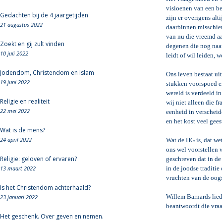
visioenen van een be
Gedachten bij de 4 jaargetijden
zijn er overigens alt
21 augustus 2022
daarbinnen misschien
van nu die vreemd a
Zoekt en gij zult vinden
degenen die nog naar
10 juli 2022
leidt of wil leiden, 
Jodendom, Christendom en Islam
Ons leven bestaat ui
19 juni 2022
stukken voorspoed en
wereld is verdeeld i
Religie en realiteit
wij niet alleen die 
22 mei 2022
eenheid in verscheid
en het kost veel gee
Wat is de mens?
24 april 2022
Wat de HG is, dat we
ons wel voorstellen
Religie: geloven of ervaren?
geschreven dat in de
13 maart 2022
in de joodse traditi
vruchten van de oogs
Is het Christendom achterhaald?
Willem Barnards lied
23 januari 2022
beantwoordt die vraa
Het geschenk. Over geven en nemen.