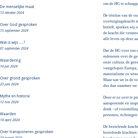
om de HG te schrapp
De menselijke maat
13 oktober 2024
De trinitas van de ou
overtuigingskracht m
Over God gesproken
betreft, spreken wij
15 september 2024
de kracht die verant
alle leven op deze aa
Wat is wijs .....?
01 september 2024
Dat de HG voor ons ee
redeneren over de ge
Waardering
onze cultuur, de gee
14 juli 2024
vastgelopen Europa, 
materialisme en wins
Over grond gesproken
Maar wat we in de to
23 juni 2024
dus dan waarmee we 
Mythe en historie
Door er zo over te p
12 mei 2024
aansporende en inspi
denk - of voorstell
Waarden
personen, richtingen
14 april 2024
De bezielende kracht
Over transponeren gesproken
bezielende krachten 
10 maart 2024