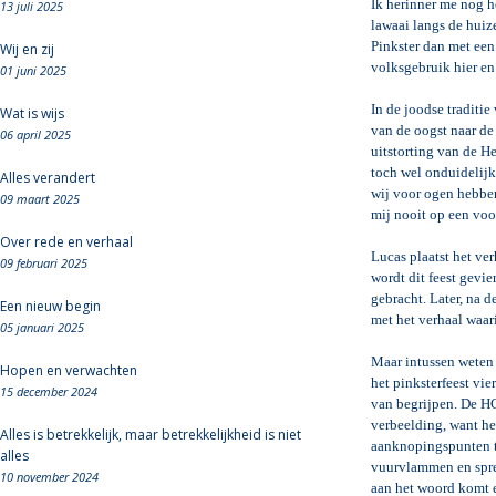
Ik herinner me nog h
13 juli 2025
lawaai langs de hui
Pinkster dan met een 
Wij en zij
volksgebruik hier en 
01 juni 2025
In de joodse traditi
Wat is wijs
van de oogst naar de
06 april 2025
uitstorting van de He
toch wel onduidelijk.
Alles verandert
wij voor ogen hebben
09 maart 2025
mij nooit op een voo
Over rede en verhaal
Lucas plaatst het ve
09 februari 2025
wordt dit feest gevi
gebracht. Later, na 
Een nieuw begin
met het verhaal waar
05 januari 2025
Maar intussen weten 
Hopen en verwachten
het pinksterfeest vi
15 december 2024
van begrijpen. De HG
verbeelding, want he
Alles is betrekkelijk, maar betrekkelijkheid is niet
aanknopingspunten to
alles
vuurvlammen en sprek
10 november 2024
aan het woord komt e