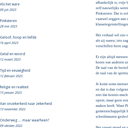
afhankelijk is, vrij
Als het ware
zelf nauwelijks weten
09 juli 2023
Pinksteren. Dat is o
vaarwel zeggen aan d
Pinksteren
klassetegenstelling
28 mei 2023
Het verhaal wil ons 
Geloof, hoop en liefde
als zij waren, iets 
16 april 2023
verschillen heen zag
Getal en woord
Er zijn altijd mensen
12 maart 2023
horen wat anderen nie
De taal van de beziel
Tijd en eeuwigheid
de taal van de spiritu
12 februari 2023
Je komt soms mensen
Religie en realiteit
en dat is dan volgen
15 januari 2023
niet dat kennis macht
opent, maar geen eenh
Van onzekerkeid naar zekerheid
maken heeft. Want Pi
13 november 2022
gemeenschappelijk h
scheidsmuren geslec
Onderweg .... maar waarheen?
09 oktober 2022
Het vraagt moed en v