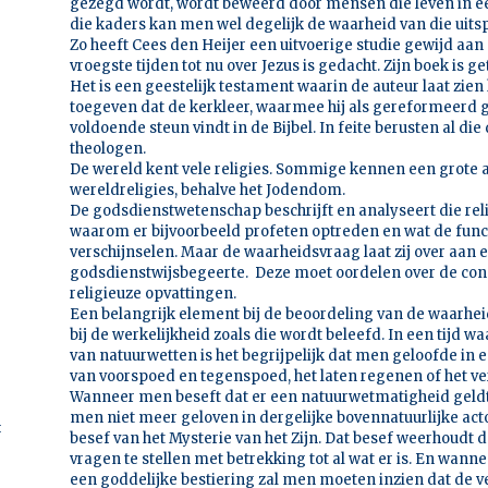
gezegd wordt, wordt beweerd door mensen die leven in ee
die kaders kan men wel degelijk de waarheid van die uits
Zo heeft Cees den Heijer een uitvoerige studie gewijd aa
vroegste tijden tot nu over Jezus is gedacht. Zijn boek is g
Het is een geestelijk testament waarin de auteur laat zien 
toegeven dat de kerkleer, waarmee hij als gereformeerd g
voldoende steun vindt in de Bijbel. In feite berusten al d
theologen.
De wereld kent vele religies. Sommige kennen een grote
wereldreligies, behalve het Jodendom.
De godsdienstwetenschap beschrijft en analyseert die reli
waarom er bijvoorbeeld profeten optreden en wat de functie
verschijnselen. Maar de waarheidsvraag laat zij over aan 
godsdienstwijsbegeerte. Deze moet oordelen over de consi
religieuze opvattingen.
Een belangrijk element bij de beoordeling van de waarheid 
bij de werkelijkheid zoals die wordt beleefd. In een tijd
van natuurwetten is het begrijpelijk dat men geloofde in
van voorspoed en tegenspoed, het laten regenen of het v
Wanneer men beseft dat er een natuurwetmatigheid geldt 
men niet meer geloven in dergelijke bovennatuurlijke actor
t
besef van het Mysterie van het Zijn. Dat besef weerhoudt d
vragen te stellen met betrekking tot al wat er is. En wann
een goddelijke bestiering zal men moeten inzien dat de v