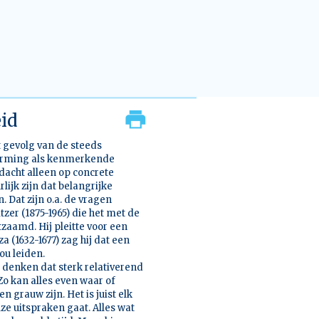
eid
t gevolg van de steeds
erarming als kenmerkende
acht alleen op concrete
ijk zijn dat belangrijke
 Dat zijn o.a. de vragen
zer (1875-1965) die het met de
zaamd. Hij pleitte voor een
 (1632-1677) zag hij dat een
ou leiden.
denken dat sterk relativerend
Zo kan alles even waar of
n grauw zijn. Het is juist elk
euze uitspraken gaat. Alles wat