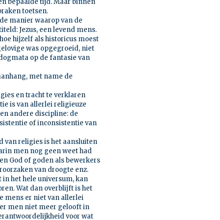
n bepaalde tijd. Maar binnen
praken toetsen.
n de manier waarop van de
etiteld: Jezus, een levend mens.
hoe hijzelf als historicus moest
elovige was opgegroeid, niet
ie dogmata op de fantasie van
 aanhang, met name de
gies en tracht te verklaren
 is van allerlei religieuze
een andere discipline: de
stentie of inconsistentie van
van religies is het aansluiten
 waarin men nog geen weet had
 een God of goden als bewerkers
eroorzaken van droogte enz.
in het hele universum, kan
en. Wat dan overblijft is het
e mens er niet van allerlei
eer men niet meer gelooft in
erantwoordelijkheid voor wat