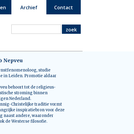
een
Archief
Contact
zoek
ob Nepveu
nstfenomenoloog, studie
ie in Leiden. Promotie aldaar
veu behoort tot de religieus-
tische stroming binnen
nigen Nederland.
innig-Christelijke traditie vormt
angrijke inspiratiebron voor deze
g naast andere, waaronder
ok de Westerse filosofie.