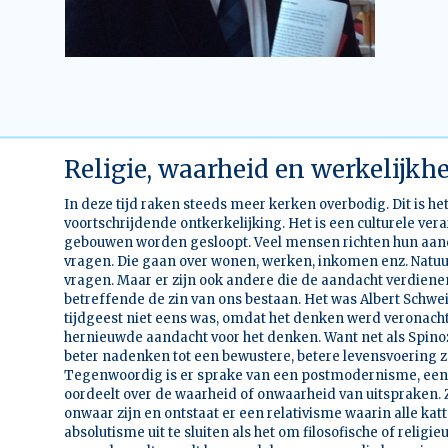
Religie, waarheid en werkelijkh
In deze tijd raken steeds meer kerken overbodig. Dit is he
voortschrijdende ontkerkelijking. Het is een culturele v
gebouwen worden gesloopt. Veel mensen richten hun aand
vragen. Die gaan over wonen, werken, inkomen enz. Natuurl
vragen. Maar er zijn ook andere die de aandacht verdienen.
betreffende de zin van ons bestaan. Het was Albert Schweit
tijdgeest niet eens was, omdat het denken werd veronacht
hernieuwde aandacht voor het denken. Want net als Spinoza
beter nadenken tot een bewustere, betere levensvoering z
Tegenwoordig is er sprake van een postmodernisme, een 
oordeelt over de waarheid of onwaarheid van uitspraken. 
onwaar zijn en ontstaat er een relativisme waarin alle katte
absolutisme uit te sluiten als het om filosofische of religi