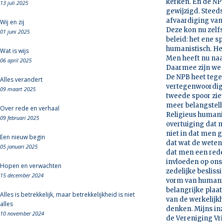
kerken. En de NP
13 juli 2025
gewijzigd. Steed
afvaardiging van
Wij en zij
Deze kon nu zelf
01 juni 2025
beleid: het ene s
humanistisch. He
Wat is wijs
Men heeft nu naas
06 april 2025
Daarmee zijn we 
De NPB heet tege
Alles verandert
vertegenwoordigd 
09 maart 2025
tweede spoor ziet
meer belangstell
Over rede en verhaal
Religieus humani
09 februari 2025
overtuiging dat 
niet in dat men 
Een nieuw begin
dat wat de weten
05 januari 2025
dat men een rede
invloeden op ons
Hopen en verwachten
zedelijke beslis
15 december 2024
vorm van humanis
belangrijke plaat
Alles is betrekkelijk, maar betrekkelijkheid is niet
van de werkelijk
alles
denken. Mijns in
10 november 2024
de Vereniging Vr