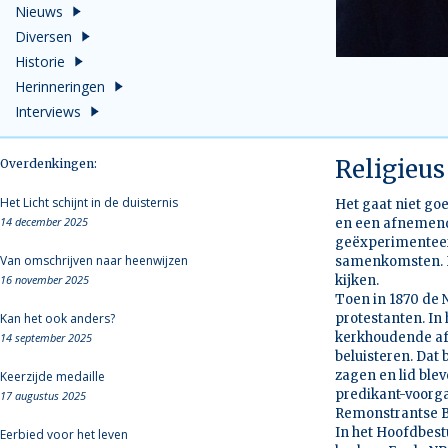
Nieuws
Diversen
Historie
Herinneringen
Interviews
Religieu
Overdenkingen:
Het Licht schijnt in de duisternis
Het gaat niet go
14 december 2025
en een afnemend 
geëxperimenteerd
Van omschrijven naar heenwijzen
samenkomsten. Het
16 november 2025
kijken.
Toen in 1870 de 
Kan het ook anders?
protestanten. In
kerkhoudende af
14 september 2025
beluisteren. Dat
zagen en lid ble
Keerzijde medaille
predikant-voorga
17 augustus 2025
Remonstrantse B
In het Hoofdbest
Eerbied voor het leven