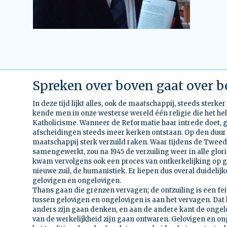
Spreken over boven gaat over 
In deze tijd lijkt alles, ook de maatschappij, steeds sterk
kende men in onze westerse wereld één religie die het he
Katholicisme. Wanneer de Reformatie haar intrede doet, ga
afscheidingen steeds meer kerken ontstaan. Op den duur
maatschappij sterk verzuild raken. Waar tijdens de Twe
samengewerkt, zou na 1945 de verzuiling weer in alle glor
kwam vervolgens ook een proces van ontkerkelijking op g
nieuwe zuil, de humanistiek. Er liepen dus overal duidelijk
gelovigen en ongelovigen.
Thans gaan die grenzen vervagen; de ontzuiling is een f
tussen gelovigen en ongelovigen is aan het vervagen. Da
anders zijn gaan denken, en aan de andere kant de ongel
van de werkelijkheid zijn gaan ontwaren. Gelovigen en o