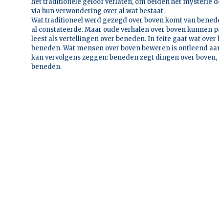
het traditionele geloof verlaten, om beiden het mysterie 
via hun verwondering over al wat bestaat.
Wat traditioneel werd gezegd over boven komt van beneden,
al constateerde. Maar oude verhalen over boven kunnen pas
leest als vertellingen over beneden. In feite gaat wat ove
beneden. Wat mensen over boven beweren is ontleend aan
kan vervolgens zeggen: beneden zegt dingen over boven, m
beneden.
t