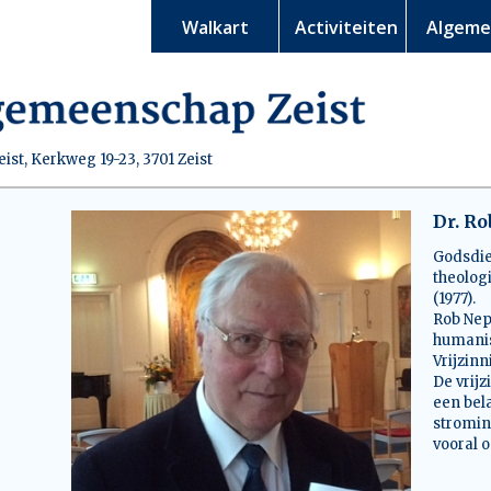
Walkart
Activiteiten
Algem
st, Kerkweg 19-23, 3701 Zeist
Dr. R
Godsdie
theolog
(1977).
Rob Nep
humanis
Vrijzin
De vrijz
een bel
stromin
vooral o