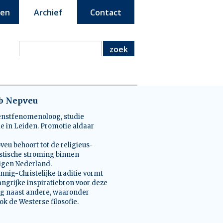
een
Archief
Contact
zoek
ob Nepveu
nstfenomenoloog, studie
ie in Leiden. Promotie aldaar
veu behoort tot de religieus-
tische stroming binnen
nigen Nederland.
innig-Christelijke traditie vormt
angrijke inspiratiebron voor deze
g naast andere, waaronder
ok de Westerse filosofie.