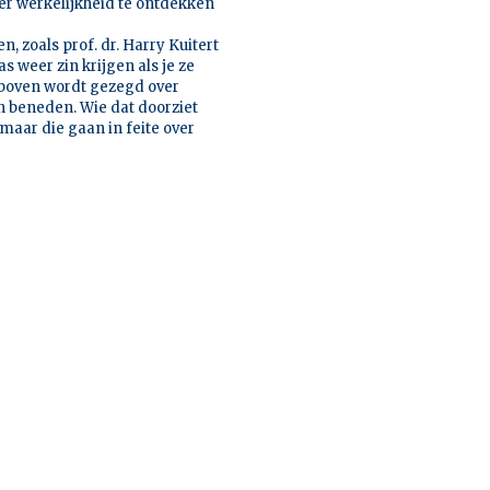
der werkelijkheid te ontdekken
 zoals prof. dr. Harry Kuitert
 weer zin krijgen als je ze
r boven wordt gezegd over
 beneden. Wie dat doorziet
aar die gaan in feite over