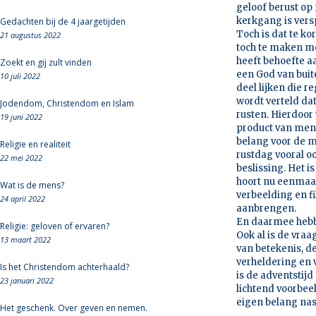
geloof berust op 
kerkgang is versp
Gedachten bij de 4 jaargetijden
Toch is dat te ko
21 augustus 2022
toch te maken me
heeft behoefte a
Zoekt en gij zult vinden
een God van buit
10 juli 2022
deel lijken die re
wordt verteld da
Jodendom, Christendom en Islam
rusten. Hierdoor 
19 juni 2022
product van mense
belang voor de me
Religie en realiteit
rustdag vooral o
22 mei 2022
beslissing. Het i
hoort nu eenmaal
Wat is de mens?
verbeelding en fi
24 april 2022
aanbrengen.
En daarmee hebb
Religie: geloven of ervaren?
Ook al is de vra
13 maart 2022
van betekenis, de
verheldering en 
Is het Christendom achterhaald?
is de adventstijd
23 januari 2022
lichtend voorbee
eigen belang nas
Het geschenk. Over geven en nemen.