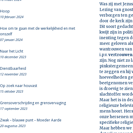
Was zij met Jezu
Lezing van gnost
Hoop
verborgen ten ge
10 februari 2024
door de kerk zijn
Dit soort gedach
Hoe om te gaan met de werkelijkheid en met
kwijt zijn in pol
onszelf
inenting tegen d
07 januari 2024
meer geloven als
wantrouwen van
Naar het Licht
i.p.v.
vertrouwen
10 december 2023
zijn. Nog niet z
pinkstergemeente
Dienstbaarheid
te zeggen en hij
12 november 2023
hoeveelheden gel
beetgenomen vert
Op zoek naar houvast
is droevig te zi
15 oktober 2023
slachtoffer word
Maar het is in de
Grensoverschrijding en grensvervaging
religieuze belevi
17 september 2023
mens hoort. Hers
onze hersenen me
Zwak – blauwe punt – Moeder Aarde
specifieke religi
20 augustus 2023
Maar hebben we re