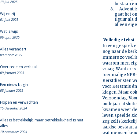
13 juli 2025
bestaan en
Advent is e
Wij en zij
gaat het om
figuur als
01 juni 2025
alleen eige
Wat is wijs
06 april 2025
Volledige tekst
In een gesprek 
Alles verandert
nog naar de ker
09 maart 2025
Immers zo veel i
waarom men eigen
Over rede en verhaal
vraag. Want er i
09 februari 2025
toenmalige NPB-
Kerstdiensten we
Een nieuw begin
voor Kerstmis én 
05 januari 2025
klagen. Maar ook
Verzoendag. Voor
Hopen en verwachten
oudejaar afsluit
15 december 2024
kwamen weer de g
leven speelde zi
Alles is betrekkelijk, maar betrekkelijkheid is niet
zeg zelfs kerkel
alles
aardse bestaan al
10 november 2024
wat mensen kende