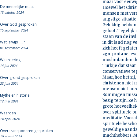
maar voor eeuwig
De menselijke maat
Hoewel het Chris
13 oktober 2024
mensen met versc
angstige situati
Over God gesproken
Gelukkig hebben 
15 september 2024
geloof. Tegelijk
staan van de invl
Wat is wijs .....?
in dit land nog v
01 september 2024
zich heeft gelat
zgn. profane leve
Waardering
moslimlanden de 
Turkije dat staa
14 juli 2024
conservatieve te
Maar, hoe het zij
Over grond gesproken
christenen niet m
23 juni 2024
mensen niet meer
Sommigen missen 
Mythe en historie
bezig te zijn. Ze
12 mei 2024
grote hoeveelhei
over spirituele o
Waarden
meditatie. Voora
14 april 2024
spirituele besch
geweldige aandac
Over transponeren gesproken
machthebbers. Me
10 maart 2024