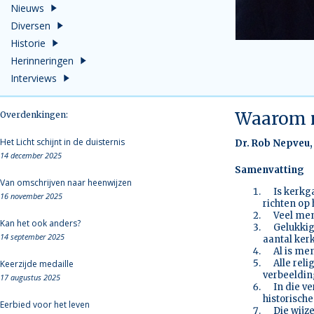
Nieuws
Diversen
Historie
Herinneringen
Interviews
Waarom n
Overdenkingen:
Het Licht schijnt in de duisternis
Dr. Rob Nepveu
14 december 2025
Samenvatting
Van omschrijven naar heenwijzen
Is kerkgan
16 november 2025
richten op
Veel mense
Kan het ook anders?
Gelukkig z
14 september 2025
aantal ker
Al is men 
Alle relig
Keerzijde medaille
verbeeldin
17 augustus 2025
In die ver
historisch
Eerbied voor het leven
Die wijze 