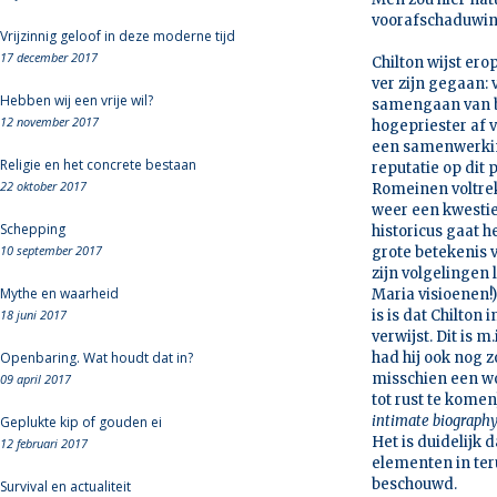
voorafschaduwing
Vrijzinnig geloof in deze moderne tijd
17 december 2017
Chilton wijst ero
ver zijn gegaan: 
Hebben wij een vrije wil?
samengaan van be
12 november 2017
hogepriester af 
een samenwerking
Religie en het concrete bestaan
reputatie op dit 
22 oktober 2017
Romeinen voltrek
weer een kwestie
Schepping
historicus gaat h
10 september 2017
grote betekenis 
zijn volgelingen 
Mythe en waarheid
Maria visioenen!
18 juni 2017
is is dat Chilton
verwijst. Dit is 
Openbaring. Wat houdt dat in?
had hij ook nog 
misschien een wo
09 april 2017
tot rust te kome
intimate biograph
Geplukte kip of gouden ei
Het is duidelijk d
12 februari 2017
elementen in ter
beschouwd.
Survival en actualiteit