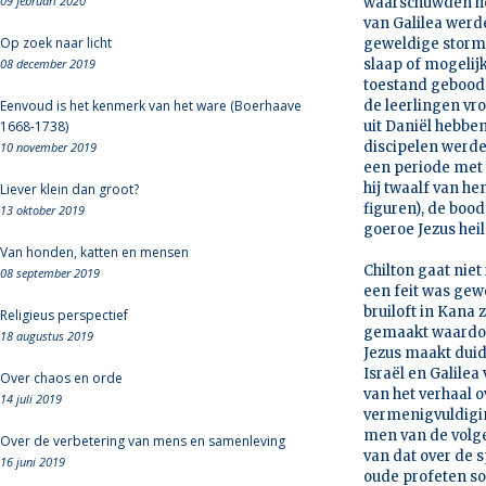
09 februari 2020
waarschuwden hem
van Galilea werd
Op zoek naar licht
geweldige storm.
08 december 2019
slaap of mogelijk
toestand gebood 
Eenvoud is het kenmerk van het ware (Boerhaave
de leerlingen vr
1668-1738)
uit Daniël hebbe
discipelen werde
10 november 2019
een periode met 
hij twaalf van he
Liever klein dan groot?
figuren), de boo
13 oktober 2019
goeroe Jezus heil
Van honden, katten en mensen
Chilton gaat niet
08 september 2019
een feit was gew
bruiloft in Kana 
Religieus perspectief
gemaakt waardoor
18 augustus 2019
Jezus maakt duid
Israël en Galilea
Over chaos en orde
van het verhaal 
14 juli 2019
vermenigvuldigin
men van de volge
Over de verbetering van mens en samenleving
van dat over de s
16 juni 2019
oude profeten so