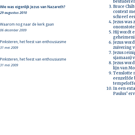
bestuderen
Bruce Chil
Wie was eigenlijk Jezus van Nazareth?
context me
29 augustus 2010
schreef e
Jezus was 
Waarom nog naar de kerk gaan
onomstotel
06 december 2009
Hij wordt e
geheimenis
Pinksteren, het feest van enthousiasme
Jezus wordt
zuivering v
31 mei 2009
Jezus reini
sjamaan) v
Pinksteren, het feest van enthousiasme
Jezus wordt
31 mei 2009
lijn van Mo
Tenslotte 
eenzelfde 
tempeloffe
In een ext
Paulus’ erv