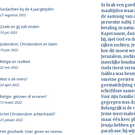
Er brak een goede
Gedachten bij de 4 jaargetijden
maaltijden waaraa
21 augustus 2022
de aanvang van d
presentie nabij.
Zoekt en gij zult vinden
betaling in natur
10 juli 2022
Kapernaum, dan s
hij, niet God en
Jodendom, Christendom en Islam
rijken zochten. J
19 juni 2022
hoe dit moest wo
Jeruzalem, zochte
Religie en realiteit
innerlijke houdi
22 mei 2022
Gods Geest vervu
Galilea was besme
Wat is de mens?
onreine geesten u
24 april 2022
geestuitdrijving 
schriftloze same
Religie: geloven of ervaren?
Voor zijn familie
gegrepen was doo
13 maart 2022
Belangrijk is de 
Jezus meermalen d
Is het Christendom achterhaald?
maar één keer pl
23 januari 2022
Jesaja hebben gel
parafrase; hij wi
Het geschenk. Over geven en nemen.