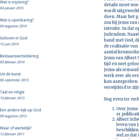
Wat is vrijzinnig?
details moet wor
04 januari 2015
wordt uitgewerkt.
doen. Maar het g
Wat is openbaring?
zou bij Jezus va
04 augustus 2014
intentie. In dat
Jodendom. Naast 
Geloven in God
band met God, die
15 juni 2014
de realisatie van
aantal kenmerken 
Bestaansverheldering
Jezus van Albert 
09 februari 2014
tijd en met gelo
Jezus als iemand 
Uit de kunst
werk over als e
06 september 2013
kan aanspreken. T
verwijderd te zi
Taal en religie
10 februari 2013
Nog even ter ver
Over Jezus
Een andere kijk op God
er publicat
09 augustus 2012
Albert Sch
leven van J
Waar of werkelijk?
beschikking
13 februari 2011
wel zo dat 