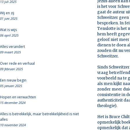
Jezus alleen kan
13 juli 2025
is het voor Schwei
gaat de auteur ui
Wij en zij
Schweitzer geen 
01 juni 2025
bespreken. In fei
Tenslotte is het 
Wat is wijs
hem heeft gegeve
06 april 2025
geloof niet meer 
dienen te doen als
Alles verandert
zouden dit nu ve
09 maart 2025
Schweitzer.
Over rede en verhaal
Sinds Schweitzer
09 februari 2025
vraag betreffende
voorbeeld na te 
Een nieuw begin
als men kijkt naa
05 januari 2025
zonder meer duid
consistentie in 
Hopen en verwachten
authenticiteit da
15 december 2024
theologie).
Alles is betrekkelijk, maar betrekkelijkheid is niet
Het is Bruce Chil
alles
opmerkelijk boek 
10 november 2024
opmerkelijk dat zi