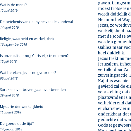
gaven. Langzame
Wat is de mens?
moest trotseren v
12 mei 2019
wordt duidelijk d
Hermon het Wagen
De betekenis van de mythe van de zondeval
Jezus, zo wordt v
14 april 2019
werkelijkheid naa
met de Joodse ov
Religie, waarheid en werkelijkheid
worden geopenbaa
16 september 2018
Galilea maar voo
heel duidelijk.
Is onze cultuur nog Christelijk te noemen?
Jezus trekt nu m
15 juli 2018
Jeruzalem. In he
vertolkt door Za
Wat betekent Jezus nog voor ons?
zuiveringsactie. 
06 mei 2018
Kajafas was niet
gevierd zal de ei
Spreken over boven gaat over beneden
voorstelling dat 
29 april 2018
plaatsvinden is n
verhelderend dat 
Mysterie der werkelijkheid
eucharistieviering
11 maart 2018
ondenkbaar dat ee
gedachte dat wan
De goede oude tijd?
Gods tegenwoordi
14 januari 2018
Men zou hier nat