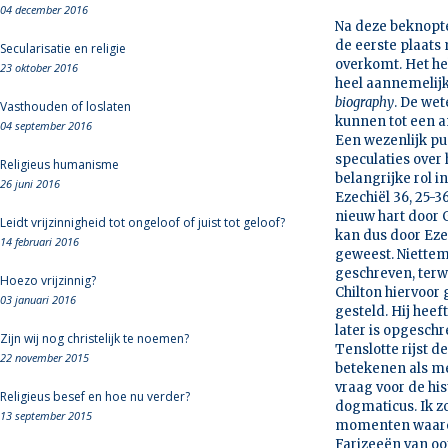
04 december 2016
Na deze beknopte
de eerste plaats
Secularisatie en religie
overkomt. Het hel
23 oktober 2016
heel aannemelijk
biography
. De we
Vasthouden of loslaten
kunnen tot een a
04 september 2016
Een wezenlijk pu
speculaties over
Religieus humanisme
belangrijke rol i
26 juni 2016
Ezechiël 36, 25-3
nieuw hart door 
Leidt vrijzinnigheid tot ongeloof of juist tot geloof?
kan dus door Eze
14 februari 2016
geweest. Niettem
geschreven, terw
Hoezo vrijzinnig?
Chilton hiervoor 
03 januari 2016
gesteld. Hij hee
later is opgesch
Zijn wij nog christelijk te noemen?
Tenslotte rijst 
22 november 2015
betekenen als me
vraag voor de hi
Religieus besef en hoe nu verder?
dogmaticus. Ik z
13 september 2015
momenten waarop 
Farizeeën van oo