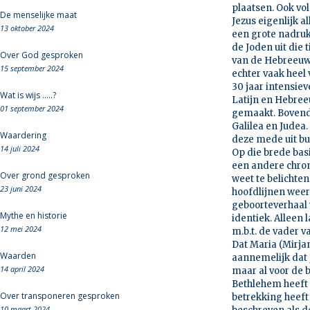
plaatsen. Ook vol
De menselijke maat
Jezus eigenlijk a
13 oktober 2024
een grote nadruk
de Joden uit die
Over God gesproken
van de Hebreeuws
15 september 2024
echter vaak heel 
30 jaar intensiev
Wat is wijs .....?
Latijn en Hebreeu
01 september 2024
gemaakt. Bovendie
Galilea en Judea
Waardering
deze mede uit bu
14 juli 2024
Op die brede basi
een andere chron
Over grond gesproken
weet te belichten
23 juni 2024
hoofdlijnen weer
geboorteverhaal v
Mythe en historie
identiek. Alleen
12 mei 2024
m.b.t. de vader v
Dat Maria (Mirja
Waarden
aannemelijk dat 
14 april 2024
maar al voor de b
Bethlehem heeft b
Over transponeren gesproken
betrekking heeft 
10 maart 2024