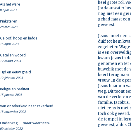
heel grote rol. V
Als het ware
Jordaanwater heel
09 juli 2023
nog niet een geïn
gehad naast een g
Pinksteren
geweest.
28 mei 2023
Jezus moet een s
Geloof, hoop en liefde
duif tot hem kwa
16 april 2023
zogeheten Wagenvi
is een overweldi
Getal en woord
kwam Jezus in de
12 maart 2023
genomen en ter d
huwelijk met de 
Tijd en eeuwigheid
keert terug naar
12 februari 2023
vrouw. In de oge
Jezus haar om wat
Religie en realiteit
weg. Dit toont ee
15 januari 2023
van de verloren z
familie. Jacobus,
Van onzekerkeid naar zekerheid
niet eens is met
13 november 2022
toch ook geëerd.
de tempel in Jer
Onderweg .... maar waarheen?
geweest, aldus Ch
09 oktober 2022