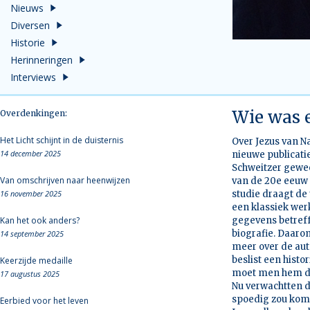
Nieuws
Diversen
Historie
Herinneringen
Interviews
Wie was e
Overdenkingen:
Het Licht schijnt in de duisternis
Over Jezus van Na
14 december 2025
nieuwe publicatie
Schweitzer gewees
Van omschrijven naar heenwijzen
van de 20e eeuw 
16 november 2025
studie draagt de 
een klassiek wer
Kan het ook anders?
gegevens betreffe
biografie. Daaro
14 september 2025
meer over de aute
beslist een hist
Keerzijde medaille
moet men hem dan
17 augustus 2025
Nu verwachtten de
spoedig zou kome
Eerbied voor het leven