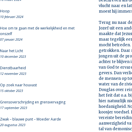
beschreven als d
vlucht naar en l
Hoop
moest hij immer
10 februari 2024
Terug nu naar de
Hoe om te gaan met de werkelijkheid en met
Jozef uit een an
onszelf
maakte dat Jezus
maar tegelijk ee
07 januari 2024
mocht betreden. 
getrokken. Daar 
Naar het Licht
jongen uit de pr
10 december 2023
achter te blijven 
van God te ervare
Dienstbaarheid
gevers. Dan verl
12 november 2023
de mensen op tot
water van de rivi
Op zoek naar houvast
Douglas over rei
15 oktober 2023
het feit dat o.a.
hier natuurlijk n
Grensoverschrijding en grensvervaging
hoedanigheid. No
17 september 2023
koosjer voedsel. 
vereiste bereidin
Zwak – blauwe punt – Moeder Aarde
aanwezigheid van
20 augustus 2023
tal van demonisc