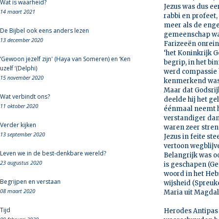
Wat is waarheid?
Jezus was dus eer
14 maart 2021
rabbi en profeet,
meer als de engel
De Bijbel ook eens anders lezen
gemeenschap waa
13 december 2020
Farizeeën onrei
‘het Koninkrijk G
‘Gewoon jezelf zijn' (Haya van Someren) en ‘Ken
begrip, in het b
uzelf ‘(Delphi)
werd compassie 
15 november 2020
kenmerkend was v
Maar dat Godsrij
Wat verbindt ons?
deelde hij het g
11 oktober 2020
éénmaal neemt hi
verstandiger dan 
Verder kijken
waren zeer streng
13 september 2020
Jezus in feite st
vertoon wegblijv
Leven we in de best-denkbare wereld?
Belangrijk was o
23 augustus 2020
is geschapen (Gen
woord in het Heb
Begrijpen en verstaan
wijsheid (Spreuk
08 maart 2020
Maria uit Magdal
Tijd
Herodes Antipas