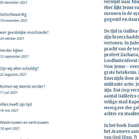
verwijst naar Eli
05 december 2021
Hier lijkt Jezus 
mensen in de syn
Geloofwaardig
gegooid en daar
14 november 2021
De tijd in Galile
een geestelijke voorhoede?
zijn broers hadd
24 oktober 2021
vertonen. In Jude
pracht van de te
Verder kijken
profeet Zacharia
12 september 2021
Loofhuttenfeest t
Voor Jezus – even
Zijn wij allen schuldig?
grote betekenis.
22 augustus 2021
Enerzijds door z
militante actie. 
Komen wij steeds verder?
zijn. Dat riep ve
11 juli 2021
aantal Galileërs 
veilige stad Kape
Alles heeft zijn tijd
weergave der geb
16 mei 2021
achter en staakte
Wantrouwen en vertrouwen
In het boek Danië
18 april 2021
het Aramees aan
van God (Dan. 7)