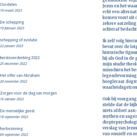
gemiddelde vrijz
Oordelen
Jezus en het waa
19 maart 2023
echt een alternat
komen voort uit d
De schepping
zekere aarzeling
19 februari 2023
achteraf bedach
schepping of evolutie
Ik zelf volg hier
22 januari 2023
bevat over de lot
historische figuur
kerstoverdenking 2022
hij als God in d
25 december 2022
mijn studie theo
misschien het be
Het offer van Abraham
legendevorming i
20 november 2022
hoogleraar dogma
waarheidsgetrouw
Zorgen voor de dag van morgen
Ook bij voorgange
16 oktober 2022
stelde dat de bi
niets afdoet aan
De menselijke geest
mythen en sagen 
18 september 2022
dieptepsychologi
verslag van Jezus
herbezinning
van onszelf en o
04 september 2022