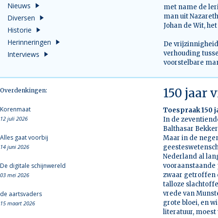
Nieuws
met name de leri
man uit Nazareth
Diversen
Johan de Wit, het
Historie
Herinneringen
De vrijzinnighei
verhouding tuss
Interviews
voorstelbare man
150 jaar 
Overdenkingen:
Korenmaat
Toespraak 150 ja
12 juli 2026
In de zeventiend
Balthasar Bekker
Alles gaat voorbij
Maar in de negen
14 juni 2026
geesteswetenscha
Nederland al lan
De digitale schijnwereld
vooraanstaande p
zwaar getroffen 
03 mei 2026
talloze slachtof
vrede van Munste
de aartsvaders
grote bloei, en w
15 maart 2026
literatuur, moest