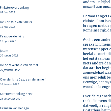
anders. De bijbe
onszelf aan onsz
Pinksteroverdenking
05 juni 2022
De voorgangers d
christendom is e
De Christus van Paulus
brengen met de g
15 mei 2022
Romeinse rijk, da
Paasoverdenking
God is een ander
17 april 2022
spreken in mense
wetenschapper er
Jotam
heelal zo oneind
20 maart 2022
het ontstaan van 
niets anders dan
De onzekerheid van de ziel
dat aan het begi
20 februari 2022
zonnestelsel waar
ons menselijk be
Overdenking (Jezus en de armen)
Eeuwige, het Mys
16 januari 2022
woorden brengen
Kerstoverdenking Zeist
Over de eigensch
25 december 2021
raakt de mens di
dat voelt, is rel
Grenzen van het ego
Oosterhuis het m