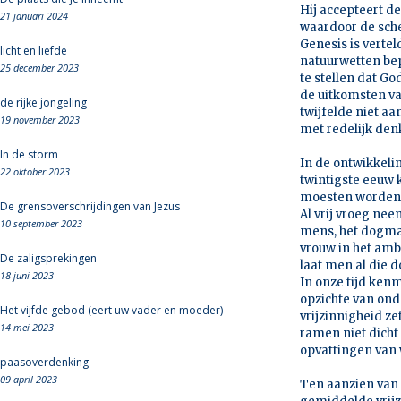
Hij accepteert d
21 januari 2024
waardoor de sche
Genesis is vertel
licht en liefde
natuurwetten bep
25 december 2023
te stellen dat G
de uitkomsten va
de rijke jongeling
twijfelde niet a
19 november 2023
met redelijk de
In de storm
In de ontwikkeli
22 oktober 2023
twintigste eeuw 
moesten worden g
De grensoverschrijdingen van Jezus
Al vrij vroeg nee
10 september 2023
mens, het dogma 
vrouw in het ambt
De zaligsprekingen
laat men al die d
18 juni 2023
In onze tijd ken
opzichte van ond
Het vijfde gebod (eert uw vader en moeder)
vrijzinnigheid z
14 mei 2023
ramen niet dicht 
opvattingen van 
paasoverdenking
09 april 2023
Ten aanzien van 