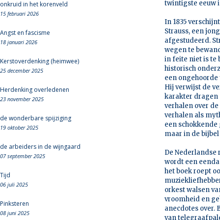
twintigste eeuw 
onkruid in het korenveld
15 februari 2026
In 1835 verschijn
Strauss, een jong
Angst en fascisme
afgestudeerd. St
18 januari 2026
wegen te bewandel
in feite niet is
Kerstoverdenking (heimwee)
historisch onderz
25 december 2025
een ongehoorde u
Hij verwijst de 
Herdenking overledenen
karakter dragen
23 november 2025
verhalen over de 
verhalen als myth
de wonderbare spijziging
een schokkende g
19 oktober 2025
maar in de bijbel
de arbeiders in de wijngaard
De Nederlandse r
07 september 2025
wordt een eenda
het boek roept oo
Tijd
muziekliefhebbe
06 juli 2025
orkest walsen va
vroomheid en gebr
Pinksteren
anecdotes over. 
08 juni 2025
van telegraafpal