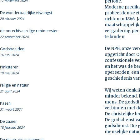
17 november 2024
periode.
Moderne predika
De wonderbaarlijke visvangst
probeerden ze zi
20 oktober 2024
richten in 1866.
maatschappelijk
de onrechtvaardige rentmeester
vergadering per 
te binden.
22 september 2024
De NPB, onze vere
Godsbeelden
opgericht door O
16 juni 2024
confessionele ve
en het was de be
Pinksteren
opereerden, een g
19 mei 2024
geschiedenis van 
religie en natuur
Wij weten denk i
21 april 2024
minder bekend. I
mens. De godsdie
Pasen
verbinden met d
31 maart 2024
De christelijke 
De godsdienst va
De zaaier
godsdienst. Die 
18 februari 2024
menselijke natuu
De plaats die je inneemt