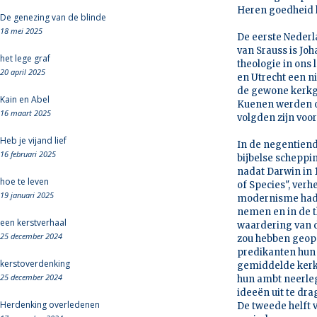
Heren goedheid k
De genezing van de blinde
18 mei 2025
De eerste Nederl
van Srauss is Jo
het lege graf
theologie in ons
20 april 2025
en Utrecht een n
de gewone kerkga
Kain en Abel
Kuenen werden o
16 maart 2025
volgden zijn voo
Heb je vijand lief
In de negentiend
16 februari 2025
bijbelse scheppi
nadat Darwin in 1
hoe te leven
of Species", verh
19 januari 2025
modernisme had z
nemen en in de t
een kerstverhaal
waardering van de
25 december 2024
zou hebben geop
predikanten hun
kerstoverdenking
gemiddelde kerkg
25 december 2024
hun ambt neerleg
ideeën uit te dra
Herdenking overledenen
De tweede helft