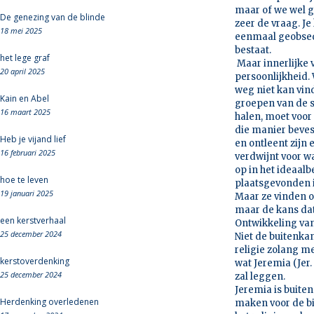
maar of we wel g
De genezing van de blinde
zeer de vraag. Je
18 mei 2025
eenmaal geobsede
bestaat.
het lege graf
Maar innerlijke 
20 april 2025
persoonlijkheid. 
weg niet kan vin
Kain en Abel
groepen van de s
16 maart 2025
halen, moet voor 
die manier beves
Heb je vijand lief
en ontleent zijn e
16 februari 2025
verdwijnt voor w
op in het ideaalb
hoe te leven
plaatsgevonden i
19 januari 2025
Maar ze vinden oo
maar de kans dat
een kerstverhaal
Ontwikkeling van 
25 december 2024
Niet de buitenka
religie zolang m
kerstoverdenking
wat Jeremia (Jer. 
25 december 2024
zal leggen.
Jeremia is buite
Herdenking overledenen
maken voor de bin