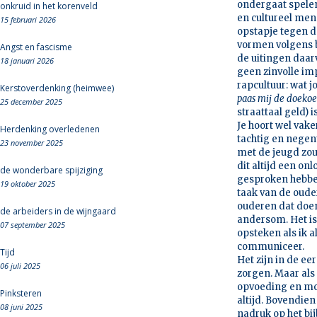
ondergaat spelen
onkruid in het korenveld
en cultureel mens
15 februari 2026
opstapje tegen d
vormen volgens b
Angst en fascisme
de uitingen daar
18 januari 2026
geen zinvolle im
rapcultuur: wat 
Kerstoverdenking (heimwee)
paas mij de doekoe
25 december 2025
straattaal geld) i
Je hoort wel vake
Herdenking overledenen
tachtig en negent
23 november 2025
met de jeugd zou
dit altijd een o
de wonderbare spijziging
gesproken hebben
19 oktober 2025
taak van de oude
ouderen dat doen 
de arbeiders in de wijngaard
andersom. Het is
07 september 2025
opsteken als ik a
communiceer.
Tijd
Het zijn in de ee
06 juli 2025
zorgen. Maar als 
opvoeding en moe
Pinksteren
altijd. Bovendien 
08 juni 2025
nadruk op het bi