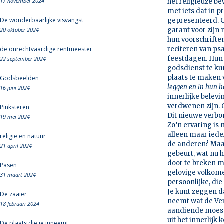
17 november 2024
het religieuze be
met iets dat in p
De wonderbaarlijke visvangst
gepresenteerd. G
20 oktober 2024
garant voor zijn
hun voorschrifte
de onrechtvaardige rentmeester
reciteren van p
feestdagen. Hun 
22 september 2024
godsdienst te ku
plaats te maken 
Godsbeelden
leggen en in hun ha
16 juni 2024
innerlijke belevi
verdwenen zijn. 
Pinksteren
Dit nieuwe verbo
19 mei 2024
Zo’n ervaring is 
alleen maar ieder
religie en natuur
de anderen? Maar 
21 april 2024
gebeurt, wat nu he
door te breken m
Pasen
gelovige volkome
31 maart 2024
persoonlijke, die
Je kunt zeggen d
De zaaier
neemt wat de Ver
18 februari 2024
aandiende moest 
uit het innerlijk
De plaats die je inneemt