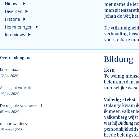
Nieuws
met name de leri
man uit Nazareth
Diversen
Johan de Wit, het
Historie
Herinneringen
De vrijzinnighei
verhouding tuss
Interviews
voorstelbare man
Bildung
Overdenkingen:
Korenmaat
Kern
12 juli 2026
Te weinig mensen
belemmerd in hu
Alles gaat voorbij
menselijke wasd
14 juni 2026
Volledige tekst
De digitale schijnwereld
Onlangs kwam ik 
ik meen Valkenber
03 mei 2026
Valkenberg wijst 
wat hij
Bildung
no
de aartsvaders
persoonlijkheidso
15 maart 2026
brede belangstel