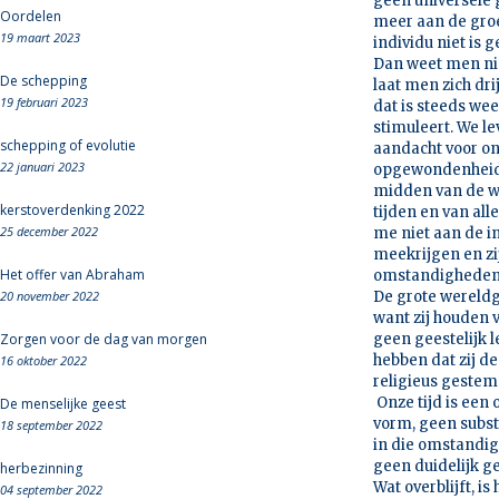
geen universele 
Oordelen
meer aan de groep
19 maart 2023
individu niet is 
Dan weet men ni
De schepping
laat men zich dr
19 februari 2023
dat is steeds wee
stimuleert. We le
schepping of evolutie
aandacht voor on
22 januari 2023
opgewondenheid w
midden van de wo
kerstoverdenking 2022
tijden en van al
25 december 2022
me niet aan de i
meekrijgen en z
Het offer van Abraham
omstandigheden 
20 november 2022
De grote wereldg
want zij houden 
Zorgen voor de dag van morgen
geen geestelijk l
hebben dat zij d
16 oktober 2022
religieus gestem
Onze tijd is een
De menselijke geest
vorm, geen subst
18 september 2022
in die omstandigh
geen duidelijk ge
herbezinning
Wat overblijft, i
04 september 2022