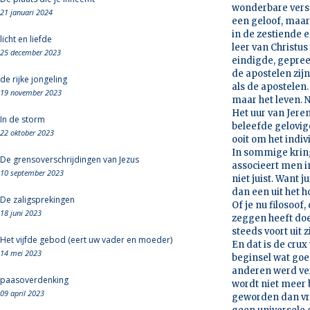
wonderbare versc
21 januari 2024
een geloof, maar
in de zestiende e
licht en liefde
leer van Christu
25 december 2023
eindigde, gepree
de apostelen zijn
de rijke jongeling
als de apostelen.
19 november 2023
maar het leven. N
Het uur van Jerem
In de storm
beleefde gelovig
22 oktober 2023
ooit om het indiv
In sommige kring
De grensoverschrijdingen van Jezus
associeert men in
10 september 2023
niet juist. Want 
dan een uit het 
De zaligsprekingen
Of je nu filosoof
18 juni 2023
zeggen heeft doet
steeds voort uit 
Het vijfde gebod (eert uw vader en moeder)
En dat is de crux
14 mei 2023
beginsel wat goe
anderen werd ver
paasoverdenking
wordt niet meer b
09 april 2023
geworden dan vro