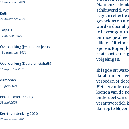
12 december 2021
Maar onze kleink
schijnwereld. Wa
Ruth
is geen reflecti
21 november 2021
gevoelens en men
worden door alg
Twijfels
te bevestigen. I
17 oktober 2021
ontmoet je alleen
klikken. Uiteind
Overdenking (Jeremia en Jezus)
sporen. Kopen, ko
19 september 2021
chatrobots en al
volgelingen.
Overdenking (David en Goliath)
15 augustus 2021
Ik legde uit waar
databronnen heeft
demonen
verboden of door
13 juni 2021
Het hervinden va
komen van de gee
Pinksteroverdenking
onderdeel van di
23 mei 2021
verantwoordelijk 
daarop te blijve
Kerstoverdenking 2020
25 december 2020