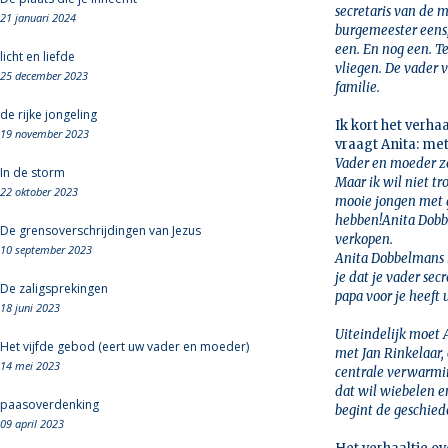
secretaris van de m
21 januari 2024
burgemeester eens,
een. En nog een. Te
licht en liefde
vliegen. De vader 
25 december 2023
familie.
de rijke jongeling
Ik kort het verha
19 november 2023
vraagt Anita: met
Vader en moeder ze
In de storm
Maar ik wil niet t
22 oktober 2023
mooie jongen met g
hebben!Anita Dobb
De grensoverschrijdingen van Jezus
verkopen.
10 september 2023
Anita Dobbelmans h
je dat je vader sec
De zaligsprekingen
papa voor je heeft 
18 juni 2023
Uiteindelijk moet 
Het vijfde gebod (eert uw vader en moeder)
met Jan Rinkelaar
14 mei 2023
centrale verwarming
dat wil wiebelen e
paasoverdenking
begint de geschied
09 april 2023