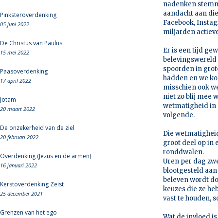
nadenken stemme
aandacht aan die
Pinksteroverdenking
Facebook, Insta
05 juni 2022
miljarden actiev
De Christus van Paulus
Er is een tijd g
15 mei 2022
belevingswereld 
spoorden in gro
Paasoverdenking
hadden en we kon
17 april 2022
misschien ook we
niet zo blij mee 
Jotam
wetmatigheid in 
20 maart 2022
volgende.
De onzekerheid van de ziel
Die wetmatigheid
20 februari 2022
groot deel op in 
ronddwalen.
Overdenking (Jezus en de armen)
Uren per dag zwe
16 januari 2022
blootgesteld aan 
beleven wordt do
Kerstoverdenking Zeist
keuzes die ze he
25 december 2021
vast te houden, 
Grenzen van het ego
Wat de invloed i