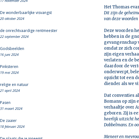
17 november 2024
Het Thomas evang
De wonderbaarlijke visvangst
Dit zijn de gehei
20 oktober 2024
van deze woorden 
de onrechtvaardige rentmeester
Deze woorden he
hebben in de gno
22 september 2024
gevangenschap va
omdat ze zich co
Godsbeelden
zijn eigen verhaa
16 juni 2024
verlaten en de be
daardoor de vert
Pinksteren
onderwerpt, bele
19 mei 2024
opzicht tot een d
diender als we v
religie en natuur
21 april 2024
Dat conventies a
Bomans op zijn e
Pasen
verhaaltje over A
31 maart 2024
geboren. Zij is e
heerlijk uitzicht h
De zaaier
Dobbelmans. En ook
18 februari 2024
Meneer en mevrouw
De plaats die je inneemt