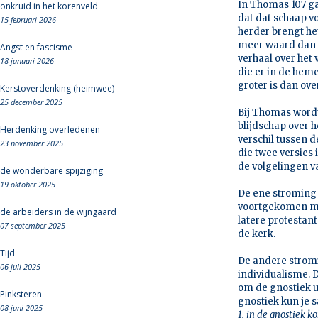
In Thomas 107 ga
onkruid in het korenveld
dat dat schaap 
15 februari 2026
herder brengt het
meer waard dan d
Angst en fascisme
verhaal over het
18 januari 2026
die er in de heme
groter is dan ov
Kerstoverdenking (heimwee)
25 december 2025
Bij Thomas wordt
blijdschap over 
Herdenking overledenen
verschil tussen d
23 november 2025
die twee versies
de volgelingen v
de wonderbare spijziging
19 oktober 2025
De ene stroming 
voortgekomen me
de arbeiders in de wijngaard
latere protestan
07 september 2025
de kerk.
Tijd
De andere stromin
06 juli 2025
individualisme. D
om de gnostiek u
Pinksteren
gnostiek kun je 
08 juni 2025
1. in de gnostiek k