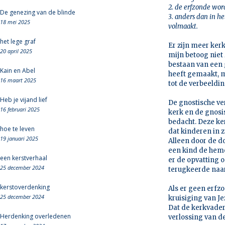
2. de erfzonde wor
De genezing van de blinde
3. anders dan in h
18 mei 2025
volmaakt.
het lege graf
Er zijn meer kerk
20 april 2025
mijn betoog niet
bestaan van een
Kain en Abel
heeft gemaakt, m
16 maart 2025
tot de verbeeldi
Heb je vijand lief
De gnostische ve
16 februari 2025
kerk en de gnosis
bedacht. Deze ke
hoe te leven
dat kinderen in 
19 januari 2025
Alleen door de 
een kind de heme
een kerstverhaal
er de opvatting o
25 december 2024
terugkeerde naar
kerstoverdenking
Als er geen erfzo
25 december 2024
kruisiging van J
Dat de kerkvaders
Herdenking overledenen
verlossing van de