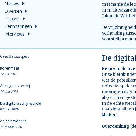
Nieuws
met name de leri
man uit Nazareth
Diversen
Johan de Wit, het
Historie
Herinneringen
De vrijzinnighei
verhouding tuss
Interviews
voorstelbare man
De digita
Overdenkingen:
Korenmaat
Kern van de ov
12 juli 2026
Onze kleinkinder
Wat de gebruikers
Alles gaat voorbij
reflectie op de 
14 juni 2026
meningen over hu
algoritmen gestu
De digitale schijnwereld
In de echte were
daardoor alleen j
03 mei 2026
klikken.
de aartsvaders
Overdenking
(d
15 maart 2026