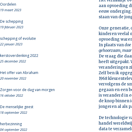
Het verhaaltje o
Oordelen
aan opvoeding die
19 maart 2023
eeuw onderging.
staan van de jon
De schepping
19 februari 2023
Onze generatie, 
kinderen veelal 
schepping of evolutie
opvoeding waren
22 januari 2023
In plaats van
doe 
gehoorzaam, maar 
kerstoverdenking 2022
De vraag die daar
25 december 2022
heeft uitgepakt.
veranderingen zi
Het offer van Abraham
Zelf ben ik opgeg
20 november 2022
1968 kleurentelev
vervolgens de sm
Zorgen voor de dag van morgen
gegaan en een be
is veranderd in 
16 oktober 2022
de knop binnen i
jongeren al als p
De menselijke geest
18 september 2022
De technologie va
handel wereldwi
herbezinning
data te verzamele
04 september 2022