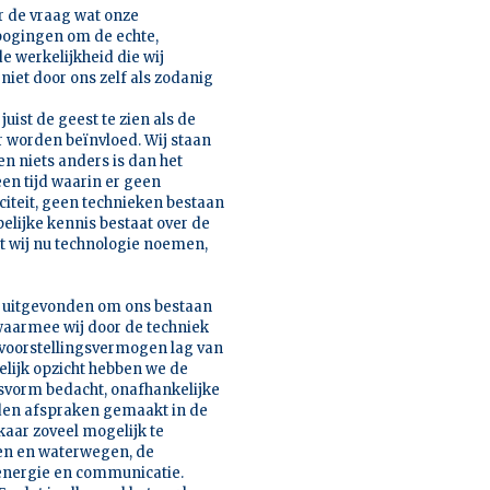
ar de vraag wat onze
t pogingen om de echte,
de werkelijkheid die wij
niet door ons zelf als zodanig
uist de geest te zien als de
r worden beïnvloed. Wij staan
ven niets anders is dan het
een tijd waarin er geen
citeit, geen technieken bestaan
lijke kennis bestaat over de
t wij nu technologie noemen,
s uitgevonden om ons bestaan
 waarmee wij door de techniek
t voorstellingsvermogen lag van
elijk opzicht hebben we de
svorm bedacht, onafhankelijke
rden afspraken gemaakt in de
aar zoveel mogelijk te
gen en waterwegen, de
 energie en communicatie.