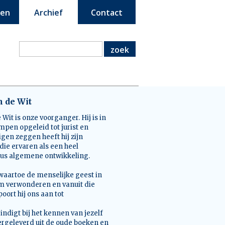
een
Archief
Contact
zoek
n de Wit
 Wit is onze voorganger. Hij is in
mpen opgeleid tot jurist en
igen zeggen heeft hij zijn
die ervaren als een heel
sus algemene ontwikkeling.
waartoe de menselijke geest in
 hem verwonderen en vanuit die
ort hij ons aan tot
eindigt bij het kennen van jezelf
ergeleverd uit de oude boeken en