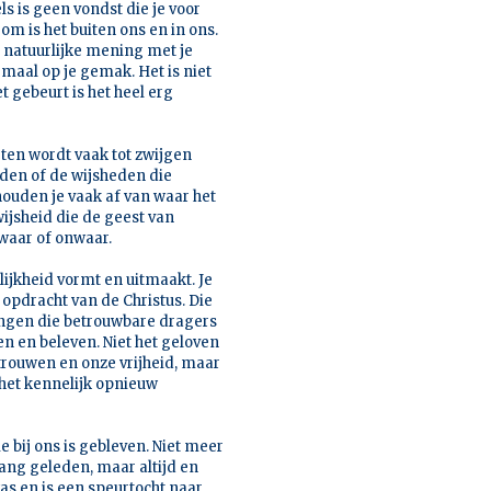
s is geen vondst die je voor
rom is het buiten ons en in ons.
 natuurlijke mening met je
lemaal op je gemak. Het is niet
t gebeurt is het heel erg
weten wordt vaak tot zwijgen
uden of de wijsheden die
ouden je vaak af van waar het
ijsheid die de geest van
 waar of onwaar.
elijkheid vormt en uitmaakt. Je
e opdracht van de Christus. Die
llingen die betrouwbare dragers
 en beleven. Niet het geloven
rtrouwen en onze vrijheid, maar
het kennelijk opnieuw
e bij ons is gebleven. Niet meer
ang geleden, maar altijd en
as en is een speurtocht naar