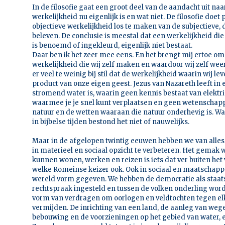
In de filosofie gaat een groot deel van de aandacht uit na
werkelijkheid nu eigenlijk is en wat niet. De filosofie doe
objectieve werkelijkheid los te maken van de subjectieve, 
beleven. De conclusie is meestal dat een werkelijkheid die 
is benoemd of ingekleurd, eigenlijk niet bestaat.
Daar ben ik het zeer mee eens. En het brengt mij ertoe om j
werkelijkheid die wij zelf maken en waardoor wij zelf wee
er veel te weinig bij stil dat de werkelijkheid waarin wij le
product van onze eigen geest. Jezus van Nazareth leeft in 
stromend water is, waarin geen kennis bestaat van elektri
waarmee je je snel kunt verplaatsen en geen wetenschappe
natuur en de wetten waaraan die natuur onderhevig is. Wa
in bijbelse tijden bestond het niet of nauwelijks.
Maar in de afgelopen twintig eeuwen hebben we van alle
in materieel en sociaal opzicht te verbeteren. Het gemak
kunnen wonen, werken en reizen is iets dat ver buiten he
welke Romeinse keizer ook. Ook in sociaal en maatschapp
wereld vorm gegeven. We hebben de democratie als staat
rechtspraak ingesteld en tussen de volken onderling wo
vorm van verdragen om oorlogen en veldtochten tegen elk
vermijden. De inrichting van een land, de aanleg van we
bebouwing en de voorzieningen op het gebied van water,