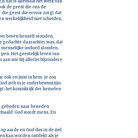
 En dat is allemaal het werk van
 ook de geest die ons de
r die geest die ervoor zorgt dat
en werkelijkheid niet scheiden,
ver boven henzelf stonden,
e gedachte daarachter was, dat
r menselijke invloed stonden,
en. Het geestelijk leven van
aan wie hij allerlei bijzondere
r ook en juist in hem. Je zou
od zich in je onderbewustzijn
egt: het koninkrijk der hemelen
ijn geboden naar beneden
gehaald: God wordt mens. En
 op aarde en God dus in de ziel
een kan worden ontdekt als je