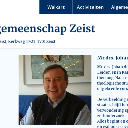
Walkart
Activiteiten
Algem
st, Kerkweg 19-23, 3701 Zeist
Mr.drs. Joha
Mr. drs. Johan de
Leiden en in Ka
theoloog. Naar e
theologische stu
uitgebreide cur
De verbeelding 
staat is, blijft
verwondering spo
zelfonderzoek.
Alles begint en 
en wat ons is ov