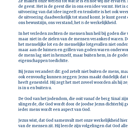
Ze maken onze wereld tot wat ie is en hoe wij die ervaren.
de geest. Het is de geest die in ons een idee vormt. Het is
uitvoering van dat idee ingeeft en tenslotte is het ook wee
de uitvoering daadwerkelijk tot stand komt. Je kunt geest 
ons bewustzijn, ons verstand, het
is
de werkelijkheid.
In het verleden zochten de mensen hun heil bij goden die 
maar niet in de zielen van de mensen verankerd waren. D
het menselijke lot en de menselijke lotgevallen niet onde
maar aan de luimen en grillen van goden waren onderworp
de mens lag niet in hemzelf, maar buiten hem, in de goden 
eigenschappen toedichtte.
Bij Jezus verandert dit: god zetelt niet buiten de mens, maa
ook eenvoudig kunnen zeggen: Jezus maakt duidelijk dat G
heeft genesteld. Hij zegt het met zoveel woorden als hij z
is in u en buiten u.
De God van het jodendom, die ooit vanaf de berg Sinaï z
slingerde, die God wordt door de joodse Jezus dichterbij 
ieder mens wordt een aspect van God.
Jezus wist, dat God samenvalt met onze werkelijkheid hier
van de mensen zit. Hij leerde zijn volgelingen dat God all