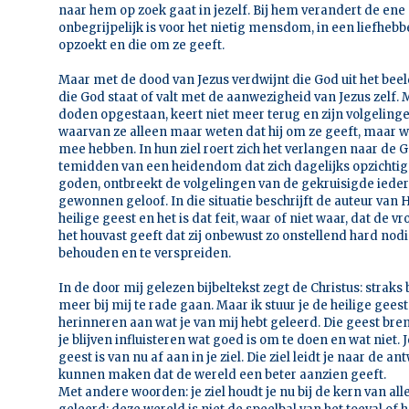
naar hem op zoek gaat in jezelf. Bij hem verandert de ene
onbegrijpelijk is voor het nietig mensdom, in een liefhe
opzoekt en die om ze geeft.
Maar met de dood van Jezus verdwijnt die God uit het bee
die God staat of valt met de aanwezigheid van Jezus zelf. Ma
doden opgestaan, keert niet meer terug en zijn volgeling
waarvan ze alleen maar weten dat hij om ze geeft, maar w
mee hebben. In hun ziel roert zich het verlangen naar de
temidden van een heidendom dat zich dagelijks opzichtig
goden, ontbreekt de volgelingen van de gekruisigde ieder
gewonnen geloof. In die situatie beschrijft de auteur va
heilige geest en het is dat feit, waar of niet waar, dat de 
het houvast geeft dat zij onbewust zo onstellend hard no
behouden en te verspreiden.
In de door mij gelezen bijbeltekst zegt de Christus: straks b
meer bij mij te rade gaan. Maar ik stuur je de heilige geest.
herinneren aan wat je van mij hebt geleerd. Die geest bren
je blijven influisteren wat goed is om te doen en wat niet. J
geest is van nu af aan in je ziel. Die ziel leidt je naar de 
kunnen maken dat de wereld een beter aanzien geeft.
Met andere woorden: je ziel houdt je nu bij de kern van all