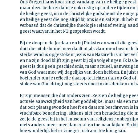
Ons Gregoriaans koor zingt vandaag van de heilige geest. 
maar deze liederen kun je ook rustig op andere tijden en 
de heilige geest, is in de christelijke godsdienst de enige 
en heilige geest die nog altijd bij ons is en zal zijn. Ik heb 
verbaasd dat de christelijke theologie relatief weinig aan
geest waarvan in het NT gesproken wordt.
Bij de doop in de Jordaan en bij Pinksteren wordt die gee
duif die uit de hemel neerdaalt of als vlammen boven d
sterke wind is opgestoken. Jezus van Nazareth is in het ve
en na zijn dood blijft zijn geest bij zijn volgelingen, ik las h
geest is dus geen geschiedenis, maar actueel, aanwezig in
van God waarmee wij dagelijks van doen hebben. En juist d
boeiender om je reflectie daarop te richten dan op God of 
stukje van God dringt nog steeds door in ons denken en h
Er zijn mensen die dat anders zien. Ze zien de heilige gees
actuele aanwezigheid van het goddelijke, maar als een ma
dat ooit plaatsgevonden heeft en daarom beschreven is in 
vruchtbare benadering, althans niet een benadering die mi
zet je de geest bij in het museum van religieuze onbegrijp
niets anders meer mee dan er af en toe naar kijken. En bij
hoe wonderlijk het er vroeger toch aan toe kon gaan.