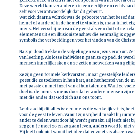
geleerd: deze wereld is niet de speelbal van het toeval of
Deze wereld kan veranderen in een eerlijke en rechtvaard
zelf voor verantwoordelijk dat dit gebeurt.
Wat zich daarna voltrok was de geboorte van het besef dat
hemel of aarde of in de hemel te vinden is, maar in het eige
mens. Het verschijnen van de geest als een duif of een v
elementen uit een illusionistenshow die eenmalig is opgev
symbolische verbeeldingen voor het vinden van de Christus 
Na zijn dood trekken de volgelingen van Jezus erop uit. Z
van leerling. Als losse individuen gaan ze op pad, de were
mensen innerlijk raken en ze zetten netwerken van gelij
Ze zijn geen formele kerkvorsten, maar geestelijke leider
geest die ze toelieten in hun hart, aan het herstel van de 
met passie en met inzet van al hun talenten. Want ze voel
doel is: de mens is mens doordat er andere mensen zijn en 
met die ander dat God zich aan ons toont.
Leidraad bij dit alles is: een mens die werkelijk vrij is, he
voor de geest te leven. Vanuit zijn vrijheid maakt hij ruim
ander te delen waardoor hij wordt geraakt. Hij leeft niet b
zeggen: je moet zo en zo gaan leven, anders word je niet ver
Hij leeft ook niet vanuit het idee dat er zoiets is als een w