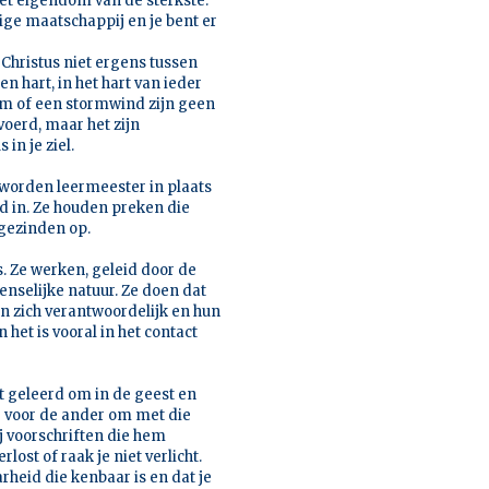
 het eigendom van de sterkste.
ige maatschappij en je bent er
 Christus niet ergens tussen
n hart, in het hart van ieder
lam of een stormwind zijn geen
oerd, maar het zijn
in je ziel.
e worden leermeester in plaats
ld in. Ze houden preken die
kgezinden op.
s. Ze werken, geleid door de
menselijke natuur. Ze doen dat
en zich verantwoordelijk en hun
het is vooral in het contact
eft geleerd om in de geest en
te voor de ander om met die
ij voorschriften die hem
lost of raak je niet verlicht.
aarheid die kenbaar is en dat je