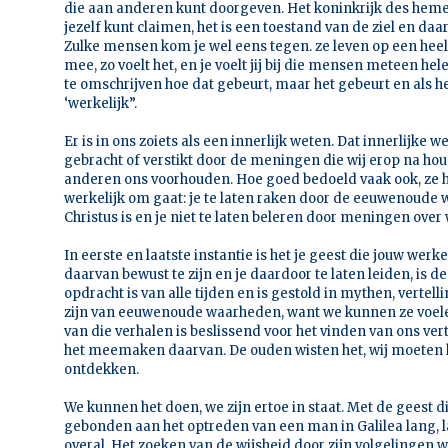
die aan anderen kunt doorgeven. Het koninkrijk des hemel
jezelf kunt claimen, het is een toestand van de ziel en daa
Zulke mensen kom je wel eens tegen. ze leven op een heel
mee, zo voelt het, en je voelt jij bij die mensen meteen he
te omschrijven hoe dat gebeurt, maar het gebeurt en als he
‘werkelijk”.
Er is in ons zoiets als een innerlijk weten. Dat innerlijke 
gebracht of verstikt door de meningen die wij erop na ho
anderen ons voorhouden. Hoe goed bedoeld vaak ook, ze h
werkelijk om gaat: je te laten raken door de eeuwenoude w
Christus is en je niet te laten beleren door meningen over
In eerste en laatste instantie is het je geest die jouw werk
daarvan bewust te zijn en je daardoor te laten leiden, is d
opdracht is van alle tijden en is gestold in mythen, verte
zijn van eeuwenoude waarheden, want we kunnen ze voelen
van die verhalen is beslissend voor het vinden van ons ve
het meemaken daarvan. De ouden wisten het, wij moeten 
ontdekken.
We kunnen het doen, we zijn ertoe in staat. Met de geest di
gebonden aan het optreden van een man in Galilea lang, l
overal. Het zoeken van de wijsheid door zijn volgelingen w