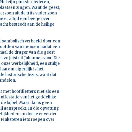
Het zijn pinksterliederen,
plaatsen zingen. Want de geest,
persoon uit de trits vader zoon
me er altijd een beetje over
dacht besteedt aan de heilige
st symbolisch verbeeld door een
e hoofden van mensen nadat een
rhaal de drager van die geest
et zo juist uit Johannes voor. Die
 onze werkelijkheid, een stukje
aarom eigenlijk is het
de historische Jezus, want dat
andelen.
t met hoofdletters niet als een
nifestatie van het goddelijke
de bijbel. Maar dat is geen
j aanspreekt. In die opvatting
elijkheden en doe je er verder
 Pinksteren iets roepen over