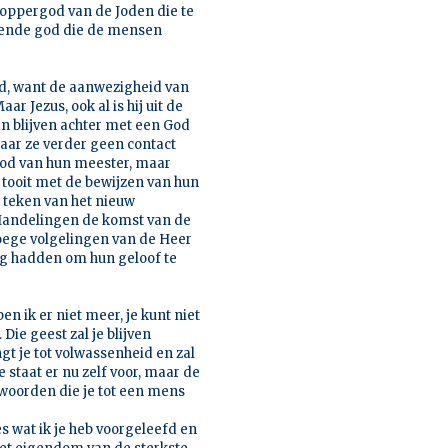
 oppergod van de Joden die te
bbende god die de mensen
ld, want de aanwezigheid van
ar Jezus, ook al is hij uit de
en blijven achter met een God
aar ze verder geen contact
 God van hun meester, maar
 tooit met de bewijzen van hun
 teken van het nieuw
n Handelingen de komst van de
vroege volgelingen van de Heer
dig hadden om hun geloof te
en ik er niet meer, je kunt niet
 Die geest zal je blijven
gt je tot volwassenheid en zal
e staat er nu zelf voor, maar de
antwoorden die je tot een mens
es wat ik je heb voorgeleefd en