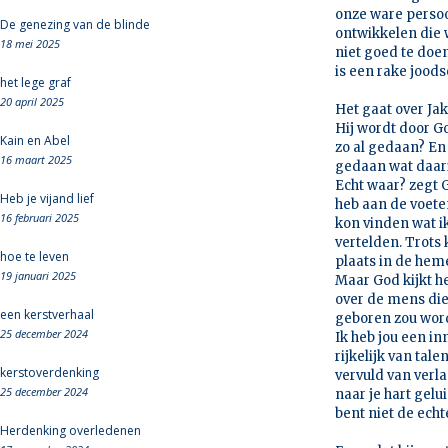
onze ware persoon
De genezing van de blinde
ontwikkelen die 
18 mei 2025
niet goed te doen
is een rake jood
het lege graf
20 april 2025
Het gaat over Jak
Hij wordt door Go
Kain en Abel
zo al gedaan? En 
16 maart 2025
gedaan wat daari
Echt waar? zegt G
Heb je vijand lief
heb aan de voeten
16 februari 2025
kon vinden wat ik
vertelden. Trots 
hoe te leven
plaats in de hemel
19 januari 2025
Maar God kijkt he
over de mens die 
een kerstverhaal
geboren zou wor
25 december 2024
Ik heb jou een i
rijkelijk van tal
kerstoverdenking
vervuld van verl
25 december 2024
naar je hart gelu
bent niet de ech
Herdenking overledenen