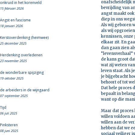
onafscheidelijk 
onkruid in het korenveld
bevrijding van an
15 februari 2026
angst maakt ook 
diep in ons wegs
Angst en fascisme
Als wij geboren 
18 januari 2026
als wij opgroeie
kennissen, onze 
Kerstoverdenking (heimwee)
elkaar zit. En g
25 december 2025
dan gaan zien als
“levensverhaal” 
Herdenking overledenen
de kans groot dat
23 november 2025
wat zij weten va
leven staat. Als
de wonderbare spijziging
je bijgebracht ho
19 oktober 2025
behoort of tot we
Dat hele proces d
de arbeiders in de wijngaard
bepaalt in belang
07 september 2025
want op die mani
Tijd
Maar dat proces 
06 juli 2025
willen voldoen a
willen aan de ve
Pinksteren
hebben dat we ee
08 juni 2025
sociaal veiliger 