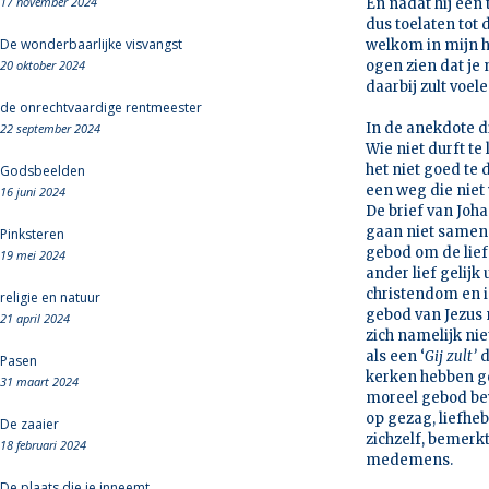
17 november 2024
En nadat hij een 
dus toelaten tot
De wonderbaarlijke visvangst
welkom in mijn he
20 oktober 2024
ogen zien dat je 
daarbij zult voel
de onrechtvaardige rentmeester
In de anekdote di
22 september 2024
Wie niet durft te
het niet goed te
Godsbeelden
een weg die niet 
16 juni 2024
De brief van Joha
gaan niet samen. 
Pinksteren
gebod om de lief
19 mei 2024
ander lief gelijk
christendom en i
religie en natuur
gebod van Jezus n
21 april 2024
zich namelijk ni
als een ‘
Gij zult’
d
Pasen
kerken hebben g
31 maart 2024
moreel gebod bew
op gezag, liefheb
De zaaier
zichzelf, bemerkt 
18 februari 2024
medemens.
De plaats die je inneemt