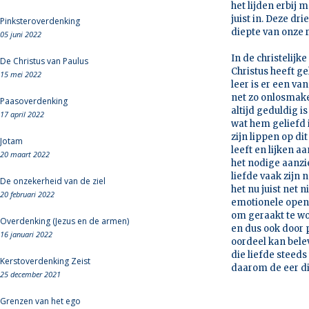
het lijden erbij 
juist in. Deze dr
Pinksteroverdenking
diepte van onze r
05 juni 2022
In de christelijk
De Christus van Paulus
Christus heeft ge
15 mei 2022
leer is er een va
net zo onlosmakel
Paasoverdenking
altijd geduldig is
17 april 2022
wat hem geliefd i
zijn lippen op d
Jotam
leeft en lijken a
20 maart 2022
het nodige aanzi
liefde vaak zijn 
De onzekerheid van de ziel
het nu juist net
20 februari 2022
emotionele openh
om geraakt te wor
Overdenking (Jezus en de armen)
en dus ook door 
16 januari 2022
oordeel kan belev
die liefde steeds
Kerstoverdenking Zeist
daarom de eer die
25 december 2021
Grenzen van het ego