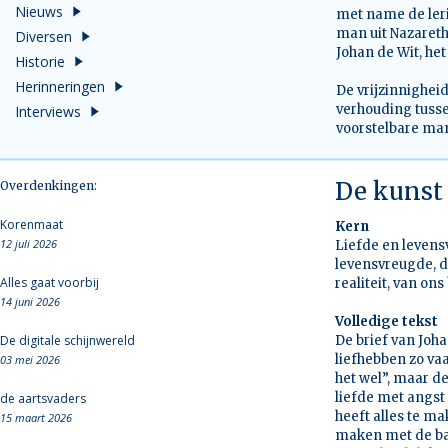
Nieuws
met name de leri
man uit Nazareth
Diversen
Johan de Wit, het
Historie
Herinneringen
De vrijzinnighei
verhouding tuss
Interviews
voorstelbare man
De kunst
Overdenkingen:
Korenmaat
Kern
12 juli 2026
Liefde en levensvr
levensvreugde, d
Alles gaat voorbij
realiteit, van on
14 juni 2026
Volledige tekst
De digitale schijnwereld
De brief van Joh
liefhebben zo vaa
03 mei 2026
het wel”, maar d
liefde met angst 
de aartsvaders
heeft alles te ma
15 maart 2026
maken met de barr