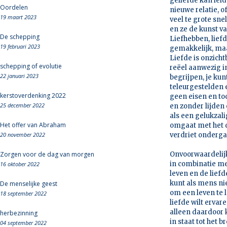
geliefde kan lei
Oordelen
nieuwe relatie, 
19 maart 2023
veel te grote sn
en ze de kunst va
De schepping
Liefhebben, lief
19 februari 2023
gemakkelijk, maa
Liefde is onzicht
schepping of evolutie
reëel aanwezig in
22 januari 2023
begrijpen, je ku
teleurgestelden 
kerstoverdenking 2022
geen eisen en toc
25 december 2022
en zonder lijden 
als een gelukzal
Het offer van Abraham
omgaat met het de
20 november 2022
verdriet onderg
Zorgen voor de dag van morgen
Onvoorwaardelijk
in combinatie me
16 oktober 2022
leven en de liefd
kunt als mens nie
De menselijke geest
om een leven te l
18 september 2022
liefde wilt erva
alleen daardoor k
herbezinning
in staat tot het 
04 september 2022