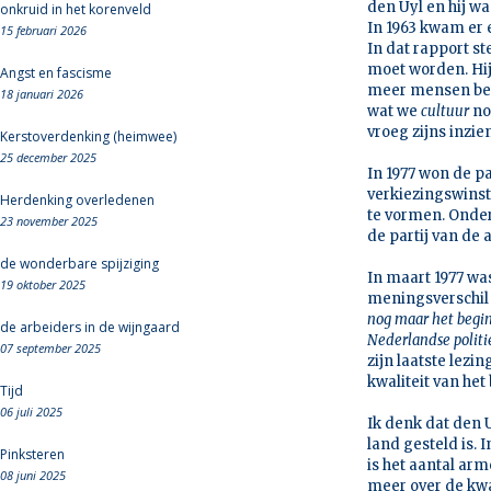
den Uyl en hij w
onkruid in het korenveld
In 1963 kwam er e
15 februari 2026
In dat rapport s
moet worden. Hij
Angst en fascisme
meer mensen bet
18 januari 2026
wat we
cultuur
no
vroeg zijns inzi
Kerstoverdenking (heimwee)
25 december 2025
In 1977 won de pa
verkiezingswinst
Herdenking overledenen
te vormen. Onder
23 november 2025
de partij van de
de wonderbare spijziging
In maart 1977 wa
19 oktober 2025
meningsverschil 
nog maar het begin 
de arbeiders in de wijngaard
Nederlandse politi
07 september 2025
zijn laatste lezin
kwaliteit van het 
Tijd
06 juli 2025
Ik denk dat den U
land gesteld is.
Pinksteren
is het aantal ar
08 juni 2025
meer over de kwa