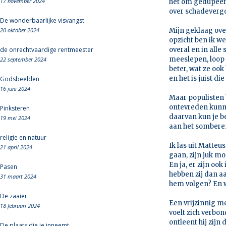
17 november 2024
het om gedupeerd
over schadevergo
De wonderbaarlijke visvangst
20 oktober 2024
Mijn geklaag over
opzicht ben ik we
de onrechtvaardige rentmeester
overal en in alle 
meeslepen, loop 
22 september 2024
beter, wat ze ook
en het is juist di
Godsbeelden
16 juni 2024
Maar populisten 
ontevreden kunne
Pinksteren
daarvan kun je be
19 mei 2024
aan het sombere
religie en natuur
Ik las uit Matteu
21 april 2024
gaan, zijn juk mo
En ja, er zijn oo
Pasen
hebben zij dan aa
31 maart 2024
hem volgen? En w
De zaaier
Een vrijzinnig me
18 februari 2024
voelt zich verbo
ontleent hij zij
De plaats die je inneemt