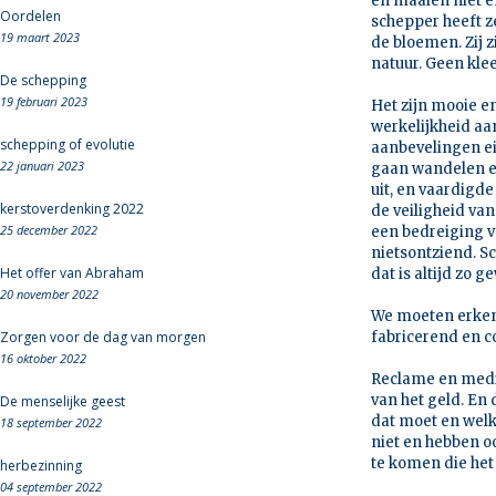
en maaien niet e
Oordelen
schepper heeft z
19 maart 2023
de bloemen. Zij 
natuur. Geen kle
De schepping
19 februari 2023
Het zijn mooie en
werkelijkheid aan
schepping of evolutie
aanbevelingen e
22 januari 2023
gaan wandelen en
uit, en vaardigd
kerstoverdenking 2022
de veiligheid van
25 december 2022
een bedreiging v
nietsontziend. Sc
Het offer van Abraham
dat is altijd zo g
20 november 2022
We moeten erken
Zorgen voor de dag van morgen
fabricerend en c
16 oktober 2022
Reclame en medi
van het geld. En
De menselijke geest
dat moet en wel
18 september 2022
niet en hebben o
te komen die he
herbezinning
04 september 2022