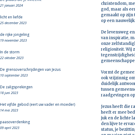
christendom, met
21 januari 2024
god, maar als ee
gemaakt op zijn 
licht en liefde
op een nauwelij
25 december 2023
De levensweg en 
de rijke jongeling
van inspiratie, m
19 november 2023
onze zelfstandig
religiositeit. Wi
In de storm
tegenstrijdigheid
22 oktober 2023
gemeenschappen 
De grensoverschrijdingen van Jezus
Vormt de gemeens
10 september 2023
ook vrijzinnig om
duidelijk antwoor
De zaligsprekingen
tussen gemeensc
18 juni 2023
raadgevingen op
Het vijfde gebod (eert uw vader en moeder)
Jezus heeft die r
14 mei 2023
heeft er mee bedo
juk en de lichte l
paasoverdenking
den lijve te erva
09 april 2023
status, je bezitti