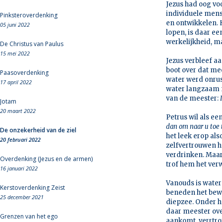
Jezus had oog vo
individuele mens 
Pinksteroverdenking
en ontwikkelen. H
05 juni 2022
lopen, is daar ee
werkelijkheid, ma
De Christus van Paulus
15 mei 2022
Jezus verbleef a
boot over dat me
Paasoverdenking
water werd onrus
17 april 2022
water langzaam 
van de meester:
Jotam
20 maart 2022
Petrus wil als e
dan om naar u toe
De onzekerheid van de ziel
het leek erop als
20 februari 2022
zelfvertrouwen he
verdrinken. Maar
Overdenking (Jezus en de armen)
trof hem het verw
16 januari 2022
Vanouds is water
Kerstoverdenking Zeist
beneden het bewu
25 december 2021
diepzee. Onder h
daar meester ove
Grenzen van het ego
aankomt, verrtrou