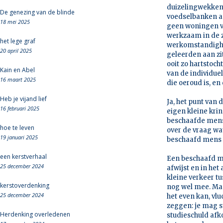
duizelingwekken
De genezing van de blinde
voedselbanken aa
18 mei 2025
geen woningen v
werkzaam in de z
het lege graf
werkomstandighed
20 april 2025
geleerden aan zi
ooit zo hartstoch
Kain en Abel
van de individuel
16 maart 2025
die oeroud is, en
Heb je vijand lief
Ja, het punt van 
16 februari 2025
eigen kleine kri
beschaafde mense
hoe te leven
over de vraag wat
19 januari 2025
beschaafd mens w
een kerstverhaal
Een beschaafd me
25 december 2024
afwijst en in he
kleine verkeer t
kerstoverdenking
nog wel mee. Maa
25 december 2024
het even kan, vlu
zeggen: je mag st
Herdenking overledenen
studieschuld afk