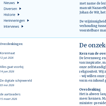
Nieuws
met name de leri
man uit Nazareth
Diversen
Johan de Wit, het
Historie
Herinneringen
De vrijzinnighei
verhouding tuss
Interviews
voorstelbare man
De onzeke
Overdenkingen:
Korenmaat
Kern van de ov
12 juli 2026
De levensweg en 
van inspiratie, m
Alles gaat voorbij
onze zelfstandig
14 juni 2026
religiositeit. Wi
- wij willen onz
De digitale schijnwereld
vorm en inhoud g
03 mei 2026
Overdenking
Het is alweer lan
de aartsvaders
meer kennen. Maar
15 maart 2026
minister-presiden