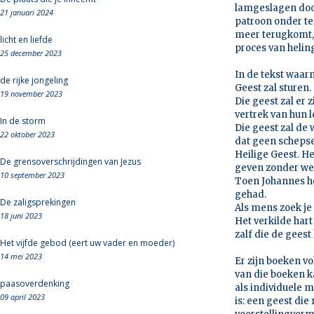
lamgeslagen door
21 januari 2024
patroon onder te b
meer terugkomt, 
licht en liefde
proces van helin
25 december 2023
In de tekst waarm
de rijke jongeling
Geest zal sturen.
19 november 2023
Die geest zal er z
vertrek van hun l
In de storm
Die geest zal de 
22 oktober 2023
dat geen schepse
Heilige Geest. He
De grensoverschrijdingen van Jezus
geven zonder we
10 september 2023
Toen Johannes he
gehad.
De zaligsprekingen
Als mens zoek je 
18 juni 2023
Het verkilde har
zalf die de gees
Het vijfde gebod (eert uw vader en moeder)
14 mei 2023
Er zijn boeken vo
van die boeken k
paasoverdenking
als individuele 
09 april 2023
is: een geest die