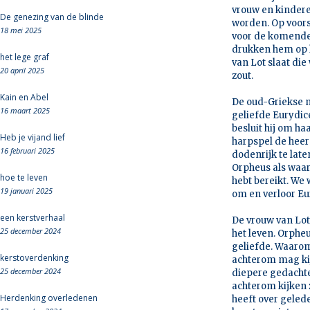
vrouw en kindere
De genezing van de blinde
worden. Op voors
18 mei 2025
voor de komende 
drukken hem op h
het lege graf
van Lot slaat die
20 april 2025
zout.
Kain en Abel
De oud-Griekse m
16 maart 2025
geliefde Eurydic
besluit hij om ha
Heb je vijand lief
harpspel de heer
16 februari 2025
dodenrijk te late
Orpheus als waar
hoe te leven
hebt bereikt. We 
19 januari 2025
om en verloor Eu
een kerstverhaal
De vrouw van Lot
25 december 2024
het leven. Orpheu
geliefde. Waarom 
kerstoverdenking
achterom mag kij
25 december 2024
diepere gedachte
achterom kijken 
Herdenking overledenen
heeft over geleden