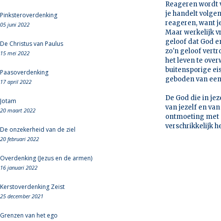
Reageren wordt v
je handelt volgens
Pinksteroverdenking
reageren, want j
05 juni 2022
Maar werkelijk vr
geloof dat God en
De Christus van Paulus
zo'n geloof vertr
15 mei 2022
het leven te overw
buitensporige ei
Paasoverdenking
geboden van een 
17 april 2022
De God die in jez
Jotam
van jezelf en va
20 maart 2022
ontmoeting met d
verschrikkelijk he
De onzekerheid van de ziel
20 februari 2022
Overdenking (Jezus en de armen)
16 januari 2022
Kerstoverdenking Zeist
25 december 2021
Grenzen van het ego