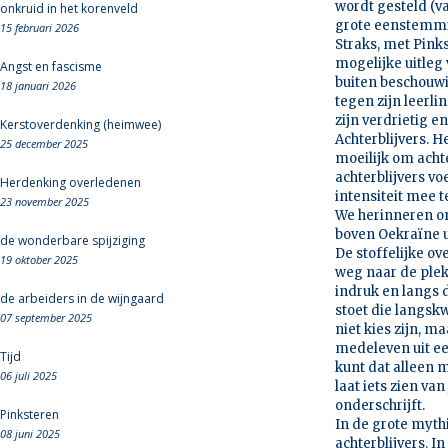
wordt gesteld (v
onkruid in het korenveld
grote eenstemmig
15 februari 2026
Straks, met Pinks
mogelijke uitleg
Angst en fascisme
buiten beschouwi
18 januari 2026
tegen zijn leerli
zijn verdrietig e
Kerstoverdenking (heimwee)
Achterblijvers. H
25 december 2025
moeilijk om achte
achterblijvers vo
Herdenking overledenen
intensiteit mee t
23 november 2025
We herinneren on
boven Oekraïne u
de wonderbare spijziging
De stoffelijke o
19 oktober 2025
weg naar de plek
indruk en langs 
de arbeiders in de wijngaard
stoet die langskw
07 september 2025
niet kies zijn, ma
medeleven uit een
Tijd
kunt dat alleen m
06 juli 2025
laat iets zien va
onderschrijft.
Pinksteren
In de grote myth
08 juni 2025
achterblijvers. I