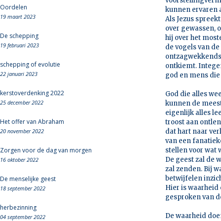
voorstellingverm
Oordelen
kunnen ervaren al
19 maart 2023
Als Jezus spreek
over gewassen, o
De schepping
hij over het mos
19 februari 2023
de vogels van de
ontzagwekkends i
schepping of evolutie
ontkiemt. Intege
22 januari 2023
god en mens die 
kerstoverdenking 2022
God die alles wee
25 december 2022
kunnen de meeste
eigenlijk alles l
Het offer van Abraham
troost aan ontlen
20 november 2022
dat hart naar ver
van een fanatiek
Zorgen voor de dag van morgen
stellen voor wat 
De geest zal de w
16 oktober 2022
zal zenden. Bij w
betwijfelen inzic
De menselijke geest
Hier is waarheid
18 september 2022
gesproken van de
herbezinning
De waarheid doen
04 september 2022