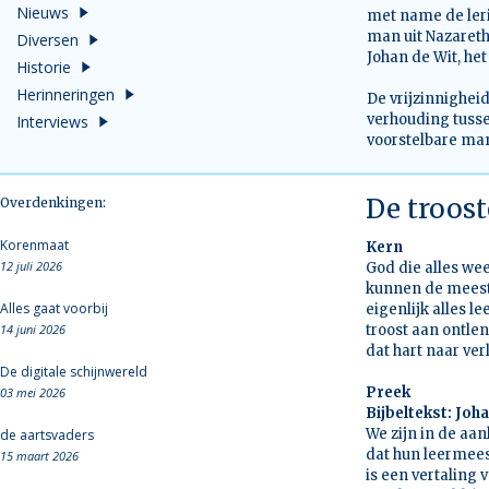
Nieuws
met name de leri
man uit Nazareth
Diversen
Johan de Wit, het
Historie
Herinneringen
De vrijzinnighei
verhouding tuss
Interviews
voorstelbare man
De troost
Overdenkingen:
Korenmaat
Kern
12 juli 2026
God die alles wee
kunnen de meeste
Alles gaat voorbij
eigenlijk alles l
14 juni 2026
troost aan ontlen
dat hart naar ver
De digitale schijnwereld
Preek
03 mei 2026
Bijbeltekst: Joha
We zijn in de aan
de aartsvaders
dat hun leermeest
15 maart 2026
is een vertaling 