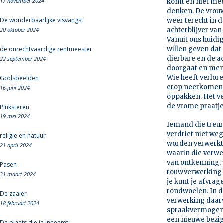
17 november 2024
komt en niet meer
denken. De vrouw
De wonderbaarlijke visvangst
weer terecht in d
20 oktober 2024
achterblijver van
Vanuit ons huidi
de onrechtvaardige rentmeester
willen geven dat 
dierbare en de ac
22 september 2024
doorgaat en men n
Wie heeft verlor
Godsbeelden
erop neerkomen d
16 juni 2024
oppakken. Het ve
de vrome praatjes
Pinksteren
19 mei 2024
Iemand die treurt
verdriet niet we
religie en natuur
worden verwerkt.
21 april 2024
waarin die verwer
van ontkenning, 
Pasen
rouwverwerking h
31 maart 2024
je kunt je afvrag
rondwoelen. In de
De zaaier
verwerking daarva
18 februari 2024
spraakvermogens 
een nieuwe bezig
De plaats die je inneemt