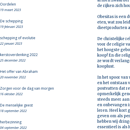
armen zwaarder t
Oordelen
de rijken zich ho
19 maart 2023
Obesitas is een 
De schepping
eten, wat zou le
19 februari 2023
dieetproducten 
schepping of evolutie
De christelijke 
22 januari 2023
voor de religie 
het hoogste gebod
kerstoverdenking 2022
koop! En die reli
25 december 2022
ze wordt verlangd
kooplust.
Het offer van Abraham
20 november 2022
In het spoor van
en het ontstaan 
Zorgen voor de dag van morgen
postvatten dat r
opmerkelijk genoe
16 oktober 2022
steeds meer aan 
en onbevangen in
De menselijke geest
leren. Heel kort
18 september 2022
geven om als per
hebben wij dring
herbezinning
essentieel is als
04 september 2022