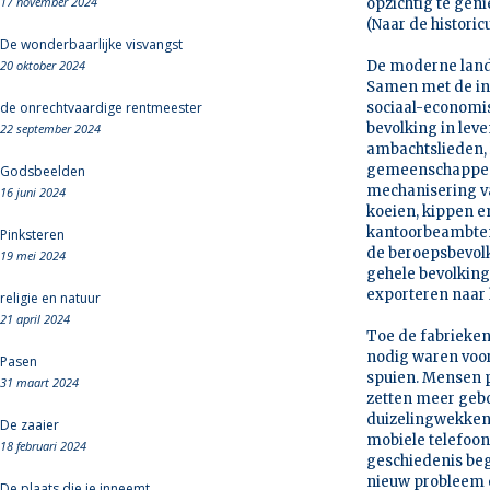
17 november 2024
opzichtig te gen
(Naar de historic
De wonderbaarlijke visvangst
20 oktober 2024
De moderne land
Samen met de in
de onrechtvaardige rentmeester
sociaal-economi
bevolking in lev
22 september 2024
ambachtslieden, 
gemeenschappen b
Godsbeelden
mechanisering v
16 juni 2024
koeien, kippen e
kantoorbeambten
Pinksteren
de beroepsbevolk
19 mei 2024
gehele bevolking
exporteren naar 
religie en natuur
21 april 2024
Toe de fabrieke
nodig waren voo
Pasen
spuien. Mensen p
31 maart 2024
zetten meer gebo
duizelingwekken
De zaaier
mobiele telefoon
18 februari 2024
geschiedenis beg
nieuw probleem o
De plaats die je inneemt