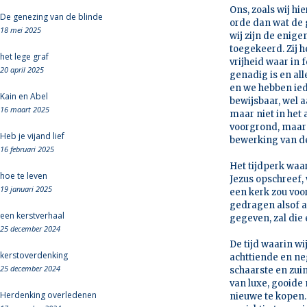
Ons, zoals wij hi
De genezing van de blinde
orde dan wat de g
18 mei 2025
wij zijn de enig
toegekeerd. Zij 
het lege graf
vrijheid waar in 
20 april 2025
genadig is en al
en we hebben ied
Kain en Abel
bewijsbaar, wel 
16 maart 2025
maar niet in het 
voorgrond, maar 
Heb je vijand lief
bewerking van de 
16 februari 2025
Het tijdperk waa
hoe te leven
Jezus opschreef, 
19 januari 2025
een kerk zou voor
gedragen alsof a
een kerstverhaal
gegeven, zal die 
25 december 2024
De tijd waarin wi
kerstoverdenking
achttiende en n
25 december 2024
schaarste en zuin
van luxe, gooide
Herdenking overledenen
nieuwe te kopen.