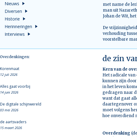
Nieuws
met name de leri
man uit Nazareth
Diversen
Johan de Wit, het
Historie
Herinneringen
De vrijzinnighei
verhouding tuss
Interviews
voorstelbare man
de zin va
Overdenkingen:
Korenmaat
Kern van de ov
12 juli 2026
Het radicale van
kunnen zijn door
Alles gaat voorbij
in het leven kom
14 juni 2026
gedragen naar de
want dat gaat al
De digitale schijnwereld
daartegenover om
moet volgens hem
03 mei 2026
hoe onverdiend 
de aartsvaders
15 maart 2026
Overdenking
(de