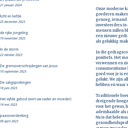
21 januari 2024
Onze moderne ka
goederen maken o
licht en liefde
genoeg, iemand m
25 december 2023
investeerders in 
mensen zullen bl
de rijke jongeling
een nieuwe gedra
19 november 2023
als gelukkig ma
In de storm
In die gedragsco
22 oktober 2023
positiefs. Het mo
verwennen en zi
De grensoverschrijdingen van Jezus
consumentisme he
10 september 2023
goed voor je is e
gelukt. We zijn 
De zaligsprekingen
hebben en waar w
18 juni 2023
Traditionele bo
Het vijfde gebod (eert uw vader en moeder)
dreigende honger
14 mei 2023
voor het gewas, h
ademhaalde als d
paasoverdenking
Nu is dat helemaa
09 april 2023
gezondheidsprobl