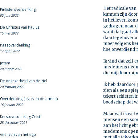
Het radicale van
Pinksteroverdenking
kunnen zijn door
05 juni 2022
in het leven kom
gedragen naar de
De Christus van Paulus
want dat gaat al
15 mei 2022
daartegenover om
moet volgens hem
Paasoverdenking
hoe onverdiend 
17 april 2022
Ik vind dat zelf
Jotam
medemens neem i
20 maart 2022
die mij door mij
De onzekerheid van de ziel
Ik heb daardoor g
20 februari 2022
zien als een spie
tekort schieten i
Overdenking (Jezus en de armen)
boodschap dat wi
16 januari 2022
Maar wat ik wel v
Kerstoverdenking Zeist
mensen een soor
25 december 2021
aan het licht geb
medemens open, o
Grenzen van het ego
met alle tekortk