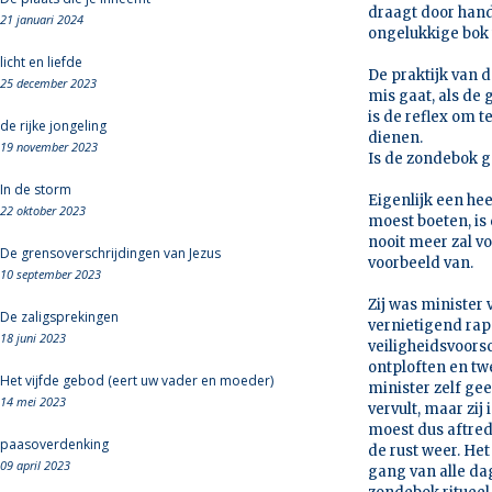
draagt door hand
21 januari 2024
ongelukkige bok 
licht en liefde
De praktijk van d
25 december 2023
mis gaat, als de
is de reflex om 
de rijke jongeling
dienen.
19 november 2023
Is de zondebok g
In de storm
Eigenlijk een h
22 oktober 2023
moest boeten, is
nooit meer zal vo
De grensoverschrijdingen van Jezus
voorbeeld van.
10 september 2023
Zij was minister
De zaligsprekingen
vernietigend rap
18 juni 2023
veiligheidsvoors
ontploften en tw
Het vijfde gebod (eert uw vader en moeder)
minister zelf ge
14 mei 2023
vervult, maar zij
moest dus aftre
paasoverdenking
de rust weer. He
09 april 2023
gang van alle da