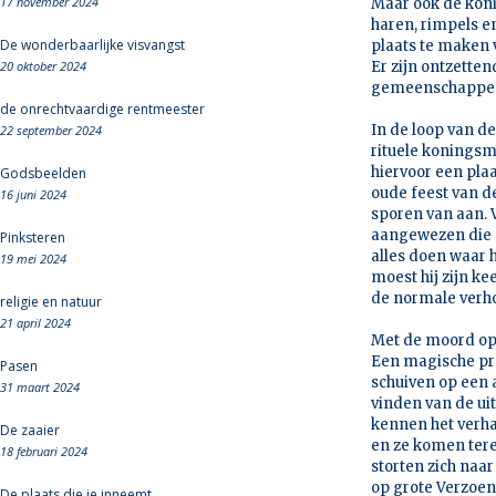
17 november 2024
Maar ook de konin
haren, rimpels en
De wonderbaarlijke visvangst
plaats te maken 
20 oktober 2024
Er zijn ontzette
gemeenschappen 
de onrechtvaardige rentmeester
In de loop van de
22 september 2024
rituele koningsm
hiervoor een pla
Godsbeelden
oude feest van de
16 juni 2024
sporen van aan. V
aangewezen die d
Pinksteren
alles doen waar h
19 mei 2024
moest hij zijn ke
de normale verho
religie en natuur
21 april 2024
Met de moord op 
Een magische prak
Pasen
schuiven op een a
31 maart 2024
vinden van de ui
kennen het verhaa
De zaaier
en ze komen tere
18 februari 2024
storten zich naa
op grote Verzoe
De plaats die je inneemt