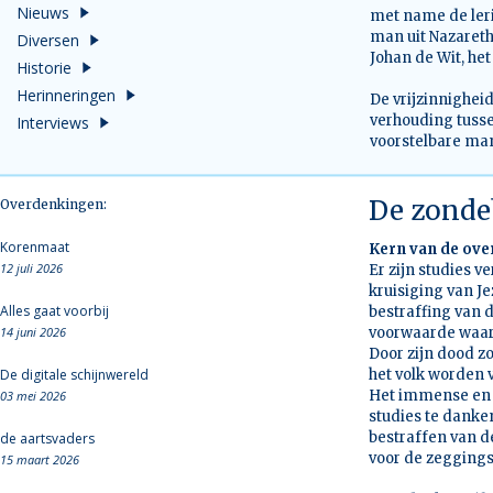
Nieuws
met name de leri
man uit Nazareth
Diversen
Johan de Wit, het
Historie
Herinneringen
De vrijzinnighei
verhouding tuss
Interviews
voorstelbare man
De zond
Overdenkingen:
Korenmaat
Kern van de ov
12 juli 2026
Er zijn studies 
kruisiging van J
Alles gaat voorbij
bestraffing van d
14 juni 2026
voorwaarde waara
Door zijn dood 
De digitale schijnwereld
het volk worden 
Het immense en o
03 mei 2026
studies te danke
bestraffen van de
de aartsvaders
voor de zeggings
15 maart 2026