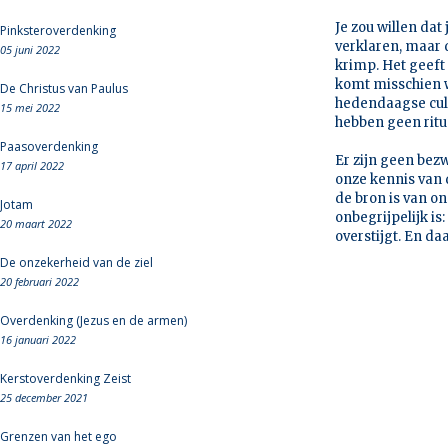
Je zou willen da
Pinksteroverdenking
verklaren, maar d
05 juni 2022
krimp. Het geeft
komt misschien w
De Christus van Paulus
hedendaagse cult
15 mei 2022
hebben geen ritue
Paasoverdenking
Er zijn geen be
17 april 2022
onze kennis van d
de bron is van o
Jotam
onbegrijpelijk i
20 maart 2022
overstijgt. En daa
De onzekerheid van de ziel
20 februari 2022
Overdenking (Jezus en de armen)
16 januari 2022
Kerstoverdenking Zeist
25 december 2021
Grenzen van het ego