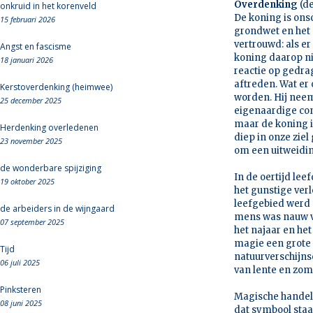
Overdenking
(d
onkruid in het korenveld
De koning is onsc
15 februari 2026
grondwet en het 
vertrouwd: als er
Angst en fascisme
koning daarop ni
18 januari 2026
reactie op gedra
aftreden. Wat er 
Kerstoverdenking (heimwee)
worden. Hij neemt
25 december 2025
eigenaardige con
maar de koning i
Herdenking overledenen
diep in onze ziel
23 november 2025
om een uitweidin
de wonderbare spijziging
In de oertijd le
19 oktober 2025
het gunstige ver
leefgebied werd 
de arbeiders in de wijngaard
mens was nauw ve
07 september 2025
het najaar en het
magie een grote 
Tijd
natuurverschijns
06 juli 2025
van lente en zom
Pinksteren
Magische handeli
08 juni 2025
dat symbool staat