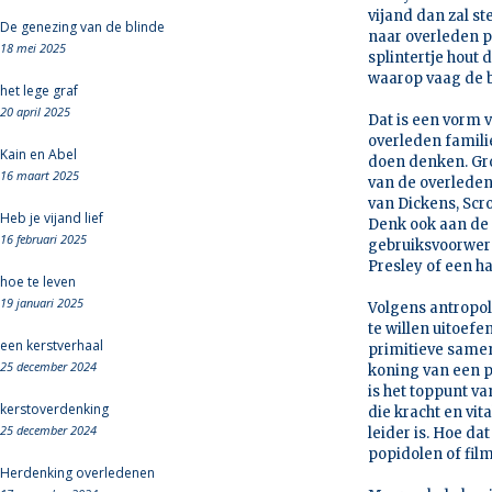
vijand dan zal s
De genezing van de blinde
naar overleden p
18 mei 2025
splintertje hout 
waarop vaag de b
het lege graf
20 april 2025
Dat is een vorm v
overleden famili
Kain en Abel
doen denken. Gro
16 maart 2025
van de overleden 
van Dickens, Scr
Heb je vijand lief
Denk ook aan de
16 februari 2025
gebruiksvoorwer
Presley of een h
hoe te leven
19 januari 2025
Volgens antropol
te willen uitoef
een kerstverhaal
primitieve samen
25 december 2024
koning van een pr
is het toppunt v
kerstoverdenking
die kracht en vit
25 december 2024
leider is. Hoe dat
popidolen of fil
Herdenking overledenen