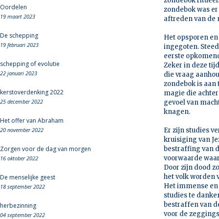
zondebok ritueel.
Oordelen
zondebok was er 
19 maart 2023
aftreden van de 
De schepping
Het opsporen en 
19 februari 2023
ingegoten. Steed
eerste opkomende
schepping of evolutie
Zeker in deze tij
22 januari 2023
die vraag aanhoud
zondebok is aan 
kerstoverdenking 2022
magie die achter 
25 december 2022
gevoel van macht
knagen.
Het offer van Abraham
20 november 2022
Er zijn studies 
kruisiging van J
Zorgen voor de dag van morgen
bestraffing van d
voorwaarde waara
16 oktober 2022
Door zijn dood 
het volk worden 
De menselijke geest
Het immense en o
18 september 2022
studies te danke
bestraffen van de
herbezinning
voor de zeggings
04 september 2022