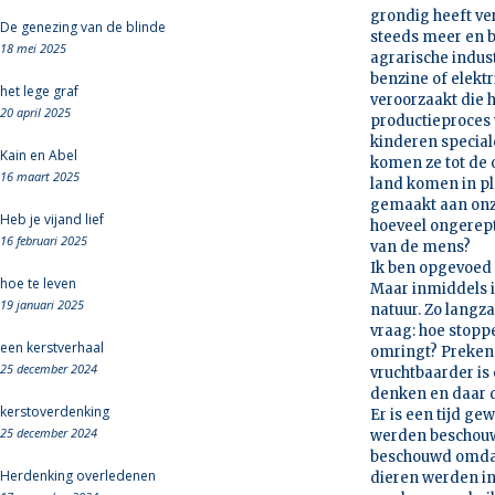
grondig heeft ve
De genezing van de blinde
steeds meer en b
18 mei 2025
agrarische indus
benzine of elektr
het lege graf
veroorzaakt die 
20 april 2025
productieproces 
kinderen special
Kain en Abel
komen ze tot de 
16 maart 2025
land komen in p
gemaakt aan onze
Heb je vijand lief
hoeveel ongerept
16 februari 2025
van de mens?
Ik ben opgevoed 
hoe te leven
Maar inmiddels is
19 januari 2025
natuur. Zo langza
vraag: hoe stoppe
een kerstverhaal
omringt? Preken h
25 december 2024
vruchtbaarder is
denken en daar d
kerstoverdenking
Er is een tijd ge
25 december 2024
werden beschouwd
beschouwd omdat
Herdenking overledenen
dieren werden in