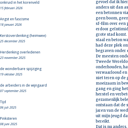
gevoel dat ik hie
onkruid in het korenveld
anders uit dan a
15 februari 2026
een betonnen via
geen boom, geen 
Angst en fascisme
sf-film over een
18 januari 2026
erdoor geïntimide
grote stad komt.
Kerstoverdenking (heimwee)
staal en beton w
25 december 2025
had deze plek on
begraven onder e
Herdenking overledenen
De meesten onder
23 november 2025
Tweede Wereldoor
onderhouden, ha
de wonderbare spijziging
verwaarloosd en 
19 oktober 2025
niet teren op de
moeizaam in bew
de arbeiders in de wijngaard
gang en ging het
07 september 2025
herstel en verbet
gezamenlijk bele
Tijd
ontstaan dat de 
06 juli 2025
jaren van de we
uit mijn jeugd da
Pinksteren
bereikt.
08 juni 2025
Dat is nu anders.