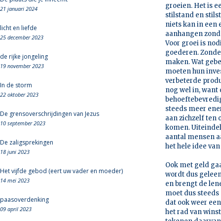
groeien. Het is e
21 januari 2024
stilstand en stil
niets kan in een 
licht en liefde
aanhangen zonde
25 december 2023
Voor groei is no
goederen. Zonder
de rijke jongeling
maken. Wat gebeu
19 november 2023
moeten hun inves
verbeterde produ
In de storm
nog wel in, want
22 oktober 2023
behoeftebevredig
steeds meer ener
De grensoverschrijdingen van Jezus
aan zichzelf ten
10 september 2023
komen. Uiteindel
aantal mensen aa
De zaligsprekingen
het hele idee van
18 juni 2023
Ook met geld gaa
Het vijfde gebod (eert uw vader en moeder)
wordt dus geleend
14 mei 2023
en brengt de lene
moet dus steeds
paasoverdenking
dat ook weer een
09 april 2023
het rad van winst