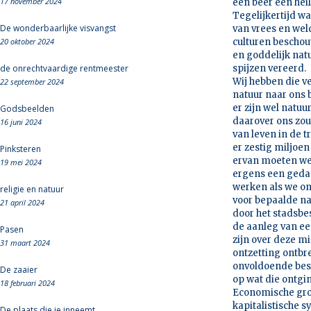
17 november 2024
een beer een hei
Tegelijkertijd w
De wonderbaarlijke visvangst
van vrees en wel
20 oktober 2024
culturen beschou
en goddelijk nat
de onrechtvaardige rentmeester
spijzen vereerd.
Wij hebben die v
22 september 2024
natuur naar ons 
er zijn wel natu
Godsbeelden
daarover ons zou
16 juni 2024
van leven in de 
er zestig miljoen
Pinksteren
ervan moeten wee
19 mei 2024
ergens een geda
werken als we on
religie en natuur
voor bepaalde na
21 april 2024
door het stadsbe
de aanleg van ee
Pasen
zijn over deze m
31 maart 2024
ontzetting ontbr
onvoldoende bes
De zaaier
op wat die ontgi
18 februari 2024
Economische groe
kapitalistische 
De plaats die je inneemt