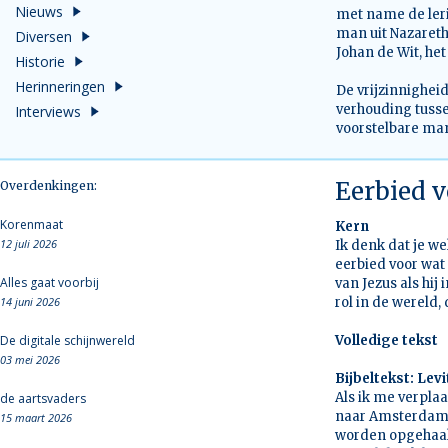
Nieuws
met name de leri
man uit Nazareth
Diversen
Johan de Wit, het
Historie
Herinneringen
De vrijzinnighei
verhouding tuss
Interviews
voorstelbare man
Eerbied 
Overdenkingen:
Korenmaat
Kern
12 juli 2026
Ik denk dat je w
eerbied voor wat
Alles gaat voorbij
van Jezus als hij
14 juni 2026
rol in de wereld,
De digitale schijnwereld
Volledige tekst
03 mei 2026
Bijbeltekst: Levi
Als ik me verplaa
de aartsvaders
naar Amsterdam. 
15 maart 2026
worden opgehaald