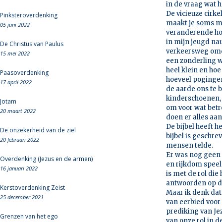
in de vraag wat h
De vicieuze cirk
Pinksteroverdenking
maakt je soms mo
05 juni 2022
veranderende hou
in mijn jeugd na
De Christus van Paulus
verkeersweg omd
15 mei 2022
een zonderling w
heel klein en hoe
Paasoverdenking
hoeveel poginge
17 april 2022
de aarde ons te b
kinderschoenen, 
Jotam
om voor wat betr
20 maart 2022
doen er alles aa
De bijbel heeft 
De onzekerheid van de ziel
bijbel is geschr
20 februari 2022
mensen telde.
Er was nog geen 
Overdenking (Jezus en de armen)
en rijkdom speel
16 januari 2022
is met de rol die 
antwoorden op de
Kerstoverdenking Zeist
Maar ik denk dat
25 december 2021
van eerbied voor
prediking van Jez
Grenzen van het ego
van onze rol in d