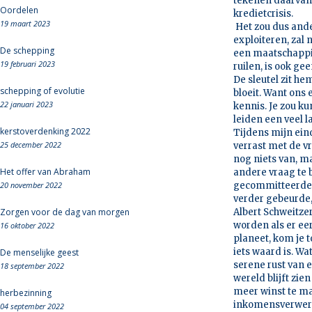
tekenen daarvan 
Oordelen
kredietcrisis.
19 maart 2023
Het zou dus ande
exploiteren, zal 
De schepping
een maatschappij
19 februari 2023
ruilen, is ook ge
De sleutel zit he
schepping of evolutie
bloeit. Want ons
22 januari 2023
kennis. Je zou k
leiden een veel 
kerstoverdenking 2022
Tijdens mijn ein
25 december 2022
verrast met de vr
nog niets van, m
Het offer van Abraham
andere vraag te b
20 november 2022
gecommitteerde s
verder gebeurde,
Zorgen voor de dag van morgen
Albert Schweitze
worden als er eer
16 oktober 2022
planeet, kom je 
iets waard is. W
De menselijke geest
serene rust van 
18 september 2022
wereld blijft zi
meer winst te ma
herbezinning
inkomensverwerve
04 september 2022