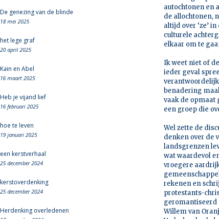
autochtonen en a
De genezing van de blinde
de allochtonen, 
18 mei 2025
altijd over ‘ze’ 
culturele achter
het lege graf
elkaar om te gaa
20 april 2025
Ik weet niet of d
Kain en Abel
ieder geval spre
16 maart 2025
verantwoordelijk
benadering maakt
Heb je vijand lief
vaak de opmaat 
16 februari 2025
een groep die ove
hoe te leven
Wel zette de dis
19 januari 2025
denken over de 
landsgrenzen lev
een kerstverhaal
wat waardevol en
25 december 2024
vroegere aardrij
gemeenschappelij
kerstoverdenking
rekenen en schri
25 december 2024
protestants-chris
geromantiseerd 
Herdenking overledenen
Willem van Oranj