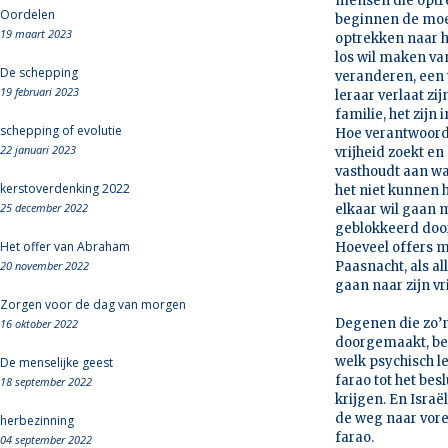
mensen die optrek
Oordelen
beginnen de moei
19 maart 2023
optrekken naar h
los wil maken v
De schepping
veranderen, een 
19 februari 2023
leraar verlaat zi
familie, het zijn
schepping of evolutie
Hoe verantwoordel
22 januari 2023
vrijheid zoekt e
vasthoudt aan wat
kerstoverdenking 2022
het niet kunnen h
25 december 2022
elkaar wil gaan
geblokkeerd door
Het offer van Abraham
Hoeveel offers m
20 november 2022
Paasnacht, als a
gaan naar zijn vr
Zorgen voor de dag van morgen
Degenen die zo’n
16 oktober 2022
doorgemaakt, beg
welk psychisch le
De menselijke geest
farao tot het bes
18 september 2022
krijgen. En Israë
de weg naar vore
herbezinning
farao.
04 september 2022