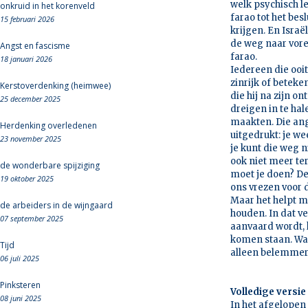
welk psychisch le
onkruid in het korenveld
farao tot het bes
15 februari 2026
krijgen. En Israë
de weg naar vore
Angst en fascisme
farao.
18 januari 2026
Iedereen die ooi
zinrijk of beteke
Kerstoverdenking (heimwee)
die hij na zijn 
25 december 2025
dreigen in te hal
maakten. Die angs
Herdenking overledenen
uitgedrukt: je we
23 november 2025
je kunt die weg n
ook niet meer te
de wonderbare spijziging
moet je doen? De
19 oktober 2025
ons vrezen voor 
Maar het helpt mi
de arbeiders in de wijngaard
houden. In dat v
07 september 2025
aanvaard wordt, k
komen staan. Wat
Tijd
alleen belemmere
06 juli 2025
Pinksteren
Volledige versie
08 juni 2025
In het afgelopen