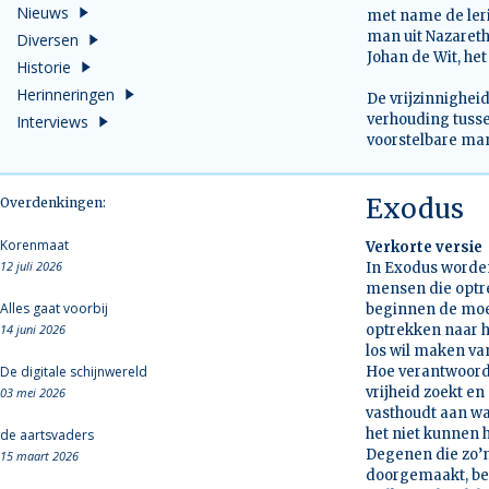
Nieuws
met name de leri
man uit Nazareth
Diversen
Johan de Wit, het
Historie
Herinneringen
De vrijzinnighei
verhouding tuss
Interviews
voorstelbare man
Exodus
Overdenkingen:
Korenmaat
Verkorte versie
12 juli 2026
In Exodus worden
mensen die optrek
Alles gaat voorbij
beginnen de moei
14 juni 2026
optrekken naar h
los wil maken v
De digitale schijnwereld
Hoe verantwoordel
vrijheid zoekt e
03 mei 2026
vasthoudt aan wat
het niet kunnen 
de aartsvaders
Degenen die zo’n
15 maart 2026
doorgemaakt, beg