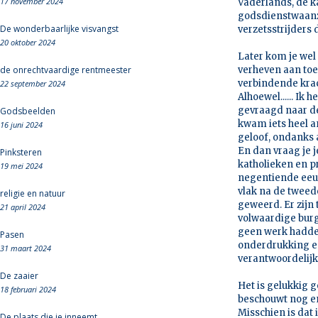
17 november 2024
Vaderlands, de k
godsdienstwaanz
De wonderbaarlijke visvangst
verzetsstrijders
20 oktober 2024
Later kom je wel 
de onrechtvaardige rentmeester
verheven aan toe
verbindende krac
22 september 2024
Alhoewel...... Ik
gevraagd naar de
Godsbeelden
kwam iets heel a
16 juni 2024
geloof, ondanks 
En dan vraag je j
Pinksteren
katholieken en pr
19 mei 2024
negentiende eeu
vlak na de twee
religie en natuur
geweerd. Er zijn
21 april 2024
volwaardige burg
geen werk hadden
Pasen
onderdrukking en
31 maart 2024
verantwoordelijk
De zaaier
Het is gelukkig
18 februari 2024
beschouwt nog en
Misschien is dat 
De plaats die je inneemt