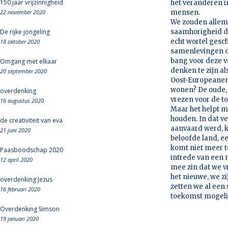
150 jaar vrijzinnigheid
het veranderen i
22 november 2020
mensen.
We zouden allem
De rijke jongeling
saamhorigheid di
echt wortel gesch
18 oktober 2020
samenlevingen op
bang voor deze v
Omgang met elkaar
denken te zijn a
20 september 2020
Oost-Europeanen 
wonen? De oude, 
overdenking
vrezen voor de t
16 augustus 2020
Maar het helpt mi
houden. In dat v
de creativiteit van eva
aanvaard werd, kw
21 juni 2020
beloofde land, e
komt niet meer t
Paasboodschap 2020
intrede van een 
12 april 2020
mee zin dat we vr
het nieuwe, we zi
overdenking Jezus
zetten we al een
16 februari 2020
toekomst mogeli
Overdenking Simson
19 januari 2020