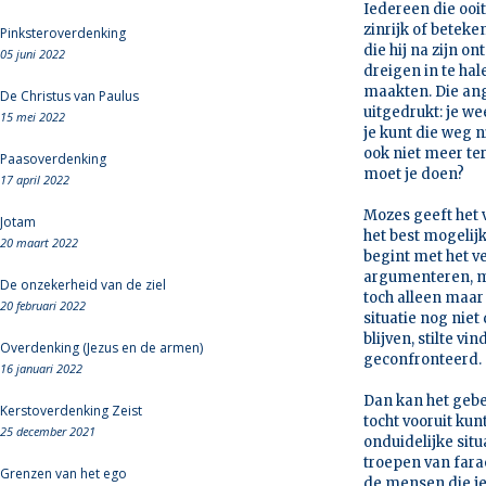
Iedereen die ooi
zinrijk of beteke
Pinksteroverdenking
die hij na zijn 
05 juni 2022
dreigen in te hal
maakten. Die angs
De Christus van Paulus
uitgedrukt: je we
15 mei 2022
je kunt die weg n
ook niet meer te
Paasoverdenking
moet je doen?
17 april 2022
Mozes geeft het v
Jotam
het best mogelij
20 maart 2022
begint met het ve
argumenteren, ma
De onzekerheid van de ziel
toch alleen maar 
20 februari 2022
situatie nog niet
blijven, stilte v
Overdenking (Jezus en de armen)
geconfronteerd.
16 januari 2022
Dan kan het gebe
Kerstoverdenking Zeist
tocht vooruit ku
25 december 2021
onduidelijke situ
troepen van farao
Grenzen van het ego
de mensen die je