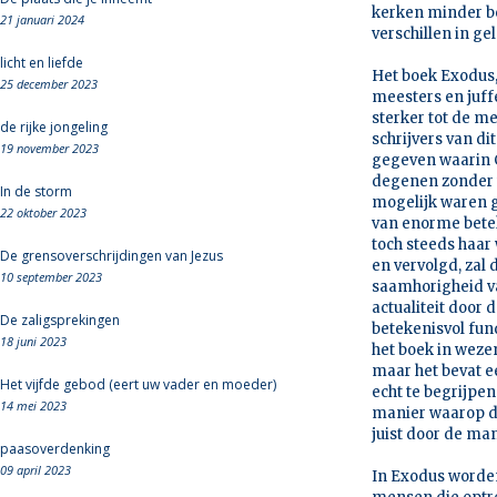
kerken minder be
21 januari 2024
verschillen in ge
licht en liefde
Het boek Exodus, 
25 december 2023
meesters en juff
sterker tot de m
de rijke jongeling
schrijvers van d
19 november 2023
gegeven waarin G
degenen zonder wi
In de storm
mogelijk waren g
22 oktober 2023
van enorme betek
toch steeds haar
De grensoverschrijdingen van Jezus
en vervolgd, zal
10 september 2023
saamhorigheid va
actualiteit door
De zaligsprekingen
betekenisvol fun
18 juni 2023
het boek in weze
maar het bevat 
Het vijfde gebod (eert uw vader en moeder)
echt te begrijpen
14 mei 2023
manier waarop dez
juist door de ma
paasoverdenking
09 april 2023
In Exodus worden