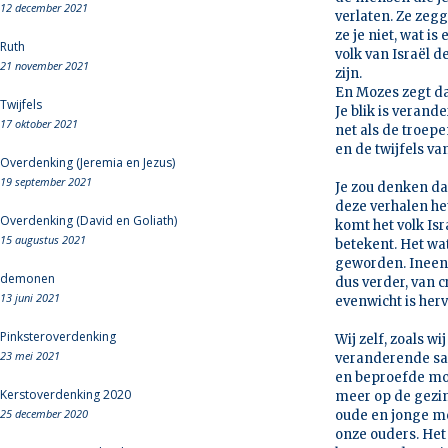
12 december 2021
verlaten. Ze zegg
ze je niet, wat i
Ruth
volk van Israël d
21 november 2021
zijn.
En Mozes zegt dan
Twijfels
Je blik is verand
17 oktober 2021
net als de troepe
en de twijfels v
Overdenking (Jeremia en Jezus)
19 september 2021
Je zou denken da
deze verhalen he
Overdenking (David en Goliath)
komt het volk Isr
15 augustus 2021
betekent. Het wat
geworden. Ineens
demonen
dus verder, van c
13 juni 2021
evenwicht is her
Pinksteroverdenking
Wij zelf, zoals w
23 mei 2021
veranderende sa
en beproefde mod
Kerstoverdenking 2020
meer op de gezi
25 december 2020
oude en jonge me
onze ouders. Het