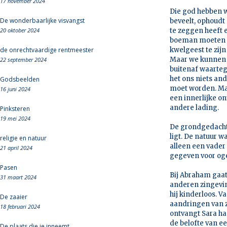
17 november 2024
Die god hebben w
De wonderbaarlijke visvangst
beveelt, ophoudt
20 oktober 2024
te zeggen heeft 
boeman moeten we
de onrechtvaardige rentmeester
kwelgeest te zijn
Maar we kunnen h
22 september 2024
buitenaf waarteg
het ons niets and
Godsbeelden
moet worden. Ma
16 juni 2024
een innerlijke o
andere lading.
Pinksteren
19 mei 2024
De grondgedachte
ligt. De natuur wa
religie en natuur
alleen een vader
21 april 2024
gegeven voor oge
Pasen
Bij Abraham gaat
31 maart 2024
anderen zingeving
hij kinderloos. V
De zaaier
aandringen van zi
18 februari 2024
ontvangt Sara ha
de belofte van e
De plaats die je inneemt