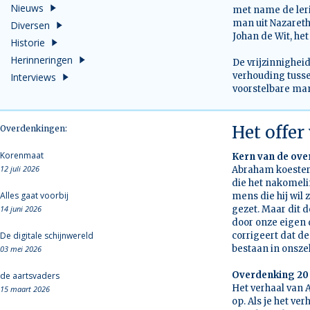
Nieuws
met name de leri
man uit Nazareth
Diversen
Johan de Wit, het
Historie
Herinneringen
De vrijzinnighei
verhouding tuss
Interviews
voorstelbare man
Het offe
Overdenkingen:
Korenmaat
Kern van de ov
12 juli 2026
Abraham koestert
die het nakomelin
Alles gaat voorbij
mens die hij wil 
14 juni 2026
gezet. Maar dit 
door onze eigen 
De digitale schijnwereld
corrigeert dat de
bestaan in onszel
03 mei 2026
Overdenking 20
de aartsvaders
Het verhaal van 
15 maart 2026
op. Als je het ve