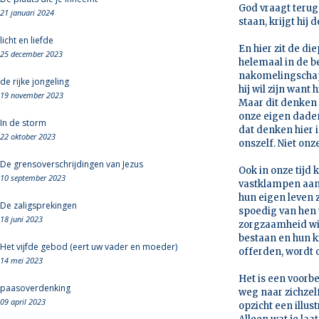
God vraagt terug 
21 januari 2024
staan, krijgt hij
licht en liefde
En hier zit de di
25 december 2023
helemaal in de b
nakomelingschap h
de rijke jongeling
hij wil zijn want
19 november 2023
Maar dit denken 
onze eigen daden
In de storm
dat denken hier i
22 oktober 2023
onszelf. Niet onz
De grensoverschrijdingen van Jezus
Ook in onze tijd 
10 september 2023
vastklampen aan 
hun eigen leven z
De zaligsprekingen
spoedig van hen 
18 juni 2023
zorgzaamheid wil
bestaan en hun kin
Het vijfde gebod (eert uw vader en moeder)
offerden, wordt o
14 mei 2023
Het is een voorb
paasoverdenking
weg naar zichzelf
09 april 2023
opzicht een illus