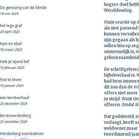
hogere doel hebb
De genezing van de blinde
Wereldoorlog.
18 mei 2025
Onze reactie op d
het lege graf
als niet passend
20 april 2025
kunnen vervalle
zijn gegaan als 
Kain en Abel
willen hierop zegg
16 maart 2025
onmenselijk is, 
gehoorzaamheid
Heb je vijand lief
16 februari 2025
De schriftgeleerd
bijbelverhaal is
hoe te leven
had hem immers 
19 januari 2025
dit zou dan de ec
offers niet meer 
een kerstverhaal
in strijd. Want 
25 december 2024
offeren.
Omdat ik 
kerstoverdenking
Dat godsbeeld, e
25 december 2024
verlangt, heeft s
weldoener,maar o
Herdenking overledenen
tweeduizend jaar