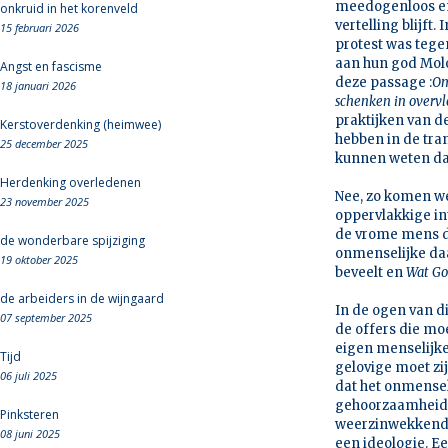
meedogenloos en 
onkruid in het korenveld
vertelling blijft
15 februari 2026
protest was tege
aan hun god Molo
Angst en fascisme
deze passage :
Om
18 januari 2026
schenken in overv
praktijken van d
Kerstoverdenking (heimwee)
hebben in de tran
25 december 2025
kunnen weten dat
Herdenking overledenen
Nee, zo komen we 
23 november 2025
oppervlakkige in
de vrome mens di
de wonderbare spijziging
onmenselijke daa
19 oktober 2025
beveelt en
Wat God
de arbeiders in de wijngaard
In de ogen van d
07 september 2025
de offers die m
eigen menselijke
Tijd
gelovige moet zij
06 juli 2025
dat het onmensel
gehoorzaamheid 
Pinksteren
weerzinwekkend g
08 juni 2025
een ideologie. E