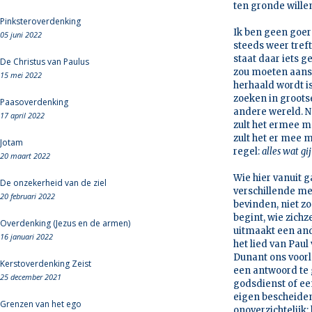
ten gronde wille
Pinksteroverdenking
Ik ben geen goer
05 juni 2022
steeds weer tref
staat daar iets g
De Christus van Paulus
zou moeten aanslu
15 mei 2022
herhaald wordt is
zoeken in groot
Paasoverdenking
andere wereld. Ne
17 april 2022
zult het ermee 
zult het er mee 
Jotam
regel:
alles wat gi
20 maart 2022
Wie hier vanuit g
De onzekerheid van de ziel
verschillende me
20 februari 2022
bevinden, niet zo
begint, wie zichz
Overdenking (Jezus en de armen)
uitmaakt een ande
16 januari 2022
het lied van Paul
Dunant ons voorle
Kerstoverdenking Zeist
een antwoord te 
25 december 2021
godsdienst of een
eigen bescheiden
Grenzen van het ego
onoverzichtelijk;