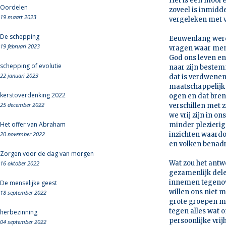
Het is een mooi 
Oordelen
zoveel is inmiddel
19 maart 2023
vergeleken met vi
De schepping
Eeuwenlang werd 
19 februari 2023
vragen waar men
God ons leven en
schepping of evolutie
naar zijn bestem
22 januari 2023
dat is verdwenen.
maatschappelijk 
kerstoverdenking 2022
ogen en dat bren
25 december 2022
verschillen met 
we vrij zijn in 
Het offer van Abraham
minder plezierig
20 november 2022
inzichten waard
en volken benadru
Zorgen voor de dag van morgen
Wat zou het antwo
16 oktober 2022
gezamenlijk delen
innemen tegenov
De menselijke geest
willen ons niet m
18 september 2022
grote groepen m
tegen alles wat 
herbezinning
persoonlijke vri
04 september 2022