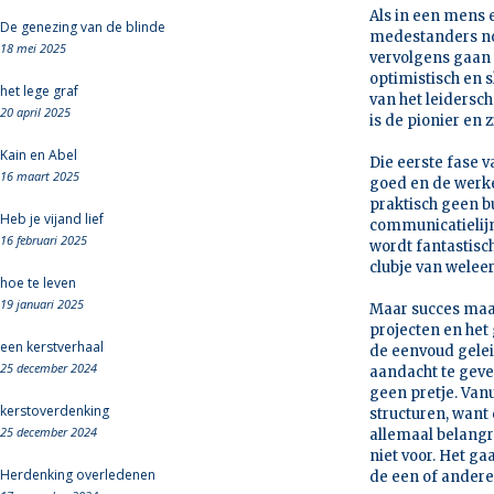
Als in een mens e
De genezing van de blinde
medestanders nod
18 mei 2025
vervolgens gaan 
optimistisch en s
het lege graf
van het leidersch
20 april 2025
is de pionier en 
Kain en Abel
Die eerste fase v
16 maart 2025
goed en de werker
praktisch geen b
Heb je vijand lief
communicatielijn
16 februari 2025
wordt fantastisch
clubje van weleer
hoe te leven
19 januari 2025
Maar succes maak
projecten en het
een kerstverhaal
de eenvoud gelei
25 december 2024
aandacht te geven
geen pretje. Van
kerstoverdenking
structuren, want 
25 december 2024
allemaal belangr
niet voor. Het ga
Herdenking overledenen
de een of andere