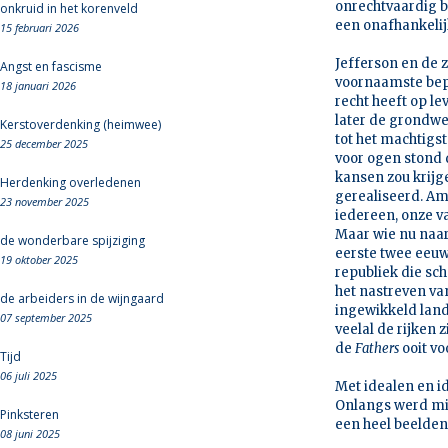
onrechtvaardig be
onkruid in het korenveld
een onafhankelij
15 februari 2026
Jefferson en de z
Angst en fascisme
voornaamste bep
18 januari 2026
recht heeft op le
later de grondwe
Kerstoverdenking (heimwee)
tot het machtigste
25 december 2025
voor ogen stond 
kansen zou krijge
Herdenking overledenen
gerealiseerd. Am
23 november 2025
iedereen, onze v
Maar wie nu naar 
de wonderbare spijziging
eerste twee eeuw
19 oktober 2025
republiek die sch
het nastreven va
de arbeiders in de wijngaard
ingewikkeld land
07 september 2025
veelal de rijken 
de
Fathers
ooit vo
Tijd
06 juli 2025
Met idealen en id
Onlangs werd mij
Pinksteren
een heel beelden
08 juni 2025