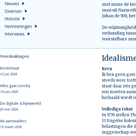
Nieuws
met name de leri
man uit Nazareth
Diversen
Johan de Wit, het
Historie
Herinneringen
De vrijzinnighei
verhouding tuss
Interviews
voorstelbare man
Idealism
Overdenkingen:
Korenmaat
Kern
12 juli 2026
Ik ben geen goer
steeds weer tref
Alles gaat voorbij
staat daar iets g
14 juni 2026
zou moeten aanslu
herhaald wordt is
De digitale schijnwereld
Volledige tekst
03 mei 2026
In 1776 stellen 
13 Engelse kolon
de aartsvaders
belastingen die 
15 maart 2026
zeggenschap ove