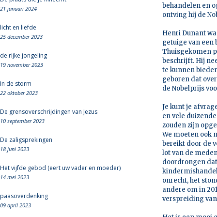
behandelen en op
21 januari 2024
ontving hij de No
licht en liefde
Henri Dunant was 
25 december 2023
getuige van een 
Thuisgekomen pub
de rijke jongeling
beschrijft. Hij n
19 november 2023
te kunnen bieden 
geboren dat overa
In de storm
de Nobelprijs voo
22 oktober 2023
Je kunt je afvra
De grensoverschrijdingen van Jezus
en vele duizende
10 september 2023
zouden zijn opge
We moeten ook ni
De zaligsprekingen
bereikt door de 
18 juni 2023
lot van de medeme
doordrongen dat
Het vijfde gebod (eert uw vader en moeder)
kindermishandel
14 mei 2023
onrecht, het sto
andere om in 201
paasoverdenking
verspreiding van 
09 april 2023