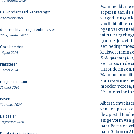
17 november 2024
Maar het kleine 
De wonderbaarlijke visvangst
ergeren aan de sl
20 oktober 2024
vergaderingen ko
vindt dit alleen
de onrechtvaardige rentmeester
ogen verkwansele
interne regeling
22 september 2024
gronde. Je ziet d
een bedrijf moes
Godsbeelden
kruisvereniginge
16 juni 2024
Fosterparents
plan
een crisis in de 
Pinksteren
uitzonderingen, m
19 mei 2024
Maar hoe moeilijk
elan waarmee het
religie en natuur
moeder Teresa, F
21 april 2024
één mens toe in st
Pasen
Albert Schweitze
31 maart 2024
van een protesta
de apostel Paulu
De zaaier
enige vorm van g
18 februari 2024
naar Parijs en vo
naar Gabon in Af
De plaats die je inneemt