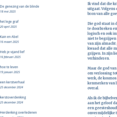
Ik vind dat die k
De genezing van de blinde
uitgaat. Volgens 
18 mei 2025
bron van alle go
het lege graf
Die god staat in 
20 april 2025
te doorbreken en
logisch en ook in
Kain en Abel
niet te begrijpe
16 maart 2025
van zijn almacht 
kwaad dat alle m
Heb je vijand lief
grijpen. In zijn
16 februari 2025
verhinderen.
hoe te leven
Maar de god van d
19 januari 2025
om verlossing tot
werk, de kosmos 
een kerstverhaal
kenmerken van li
25 december 2024
overal.
kerstoverdenking
Als ik de bijbel
25 december 2024
aan het geloof d
een geesteshoudi
Herdenking overledenen
onvermijdelijke 