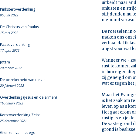
uitbeidt naar an
onlusten en strij
Pinksteroverdenking
strijdenden nu t
05 juni 2022
niemand verwach
De Christus van Paulus
De roerselen in 
15 mei 2022
maken ons onzeke
verhaal dat ik la
Paasoverdenking
angst voor wat k
17 april 2022
Wanneer we - zoal
Jotam
rust te komen zu
20 maart 2022
in hun eigen die
zij geneigd om o
De onzekerheid van de ziel
wat er tegen het 
20 februari 2022
Maar het Evangeli
Overdenking (Jezus en de armen)
is het zaak om te
16 januari 2022
leven op aan kom
Het gaat erom om
Kerstoverdenking Zeist
rustig is en je 
25 december 2021
De vaste grond di
grond is besliss
Grenzen van het ego