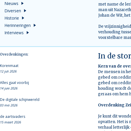
Nieuws
met name de leri
man uit Nazareth
Diversen
Johan de Wit, het
Historie
Herinneringen
De vrijzinnighei
verhouding tuss
Interviews
voorstelbare man
In de st
Overdenkingen:
Korenmaat
Kern van de ov
12 juli 2026
De mensen in het
gebed om redding
Alles gaat voorbij
gebed om redding 
14 juni 2026
houding wordt do
geraas om hem h
De digitale schijnwereld
Overdenking Zei
03 mei 2026
Je kunt dit wonde
de aartsvaders
opvatten. Het is
15 maart 2026
verhaal letterlij