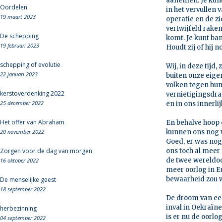
aanemen. Je kunt 
Oordelen
in het vervullen 
19 maart 2023
operatie en de z
vertwijfeld rake
De schepping
komt. Je kunt ban
19 februari 2023
Houdt zij of hij 
schepping of evolutie
Wij, in deze tijd
22 januari 2023
buiten onze eige
volken tegen hun
kerstoverdenking 2022
vernietigingsdra
25 december 2022
en in ons innerl
Het offer van Abraham
En behalve hoop 
20 november 2022
kunnen ons nog w
Goed, er was nog
Zorgen voor de dag van morgen
ons toch al meer
de twee wereldoo
16 oktober 2022
meer oorlog in Eu
bewaarheid zou 
De menselijke geest
18 september 2022
De droom van een
inval in Oekraïne
herbezinning
is er nu de oorl
04 september 2022