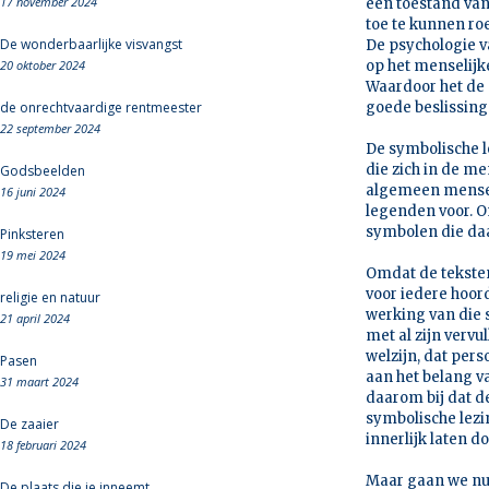
17 november 2024
een toestand van
toe te kunnen roe
De wonderbaarlijke visvangst
De psychologie v
20 oktober 2024
op het menselijke
Waardoor het de 
de onrechtvaardige rentmeester
goede beslissing
22 september 2024
De symbolische le
die zich in de me
Godsbeelden
algemeen menseli
16 juni 2024
legenden voor. Om
symbolen die da
Pinksteren
19 mei 2024
Omdat de teksten 
voor iedere hoord
religie en natuur
werking van die 
21 april 2024
met al zijn vervu
welzijn, dat per
Pasen
aan het belang va
31 maart 2024
daarom bij dat de
symbolische lezin
De zaaier
innerlijk laten d
18 februari 2024
Maar gaan we nu 
De plaats die je inneemt