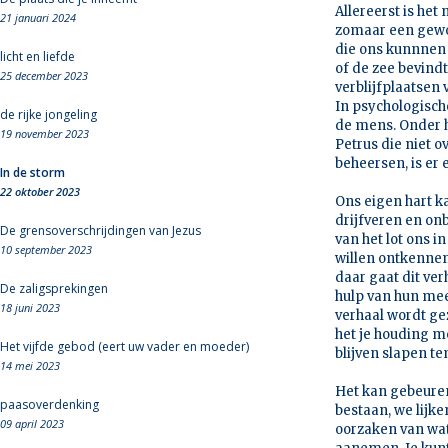
Allereerst is het
21 januari 2024
zomaar een gewo
die ons kunnnen 
licht en liefde
of de zee bevind
25 december 2023
verblijfplaatsen
In psychologisch
de rijke jongeling
de mens. Onder h
19 november 2023
Petrus die niet o
beheersen, is er 
In de storm
22 oktober 2023
Ons eigen hart k
drijfveren en on
De grensoverschrijdingen van Jezus
van het lot ons in
10 september 2023
willen ontkennen
daar gaat dit ve
De zaligsprekingen
hulp van hun mee
18 juni 2023
verhaal wordt ge
het je houding m
Het vijfde gebod (eert uw vader en moeder)
blijven slapen t
14 mei 2023
Het kan gebeuren
paasoverdenking
bestaan, we lijke
09 april 2023
oorzaken van wat