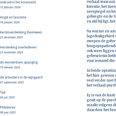
verhaal waaraan 
onkruid in het korenveld
kwestie, het mee
15 februari 2026
zeespiegel en he
gebergte en de S
Angst en fascisme
en stil bij ligt,
18 januari 2026
Na warme en aan
Kerstoverdenking (heimwee)
lagedrukgebied v
25 december 2025
zwepen de golven
hoogopspattende 
Herdenking overledenen
ook weer liggen e
23 november 2025
gebeurtenis heb
voor iemand die 
de wonderbare spijziging
19 oktober 2025
In beide opvatti
het hier gewoon 
de arbeiders in de wijngaard
veel verder met h
07 september 2025
het verhaal psyc
Tijd
Er is van de ka
06 juli 2025
geuit op de psyc
maakt volgens di
Pinksteren
daardoor het bes
08 juni 2025