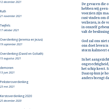
12 december 2021
De gevaren die o
hebben wij geen 
Ruth
voorzien zijn maa
21 november 2021
rust vinden om de
verliezen, is de
Twijfels
in onszelf gebeur
17 oktober 2021
valt de beslissin
Overdenking (Jeremia en Jezus)
God zal ons niet
19 september 2021
ons doet leven is 
storm kalmeert en
Overdenking (David en Goliath)
15 augustus 2021
In het aangezicht
ongerechtigheid,
demonen
het schip keert.
13 juni 2021
Daarop kun je hop
anders brengt da
Pinksteroverdenking
23 mei 2021
Kerstoverdenking 2020
25 december 2020