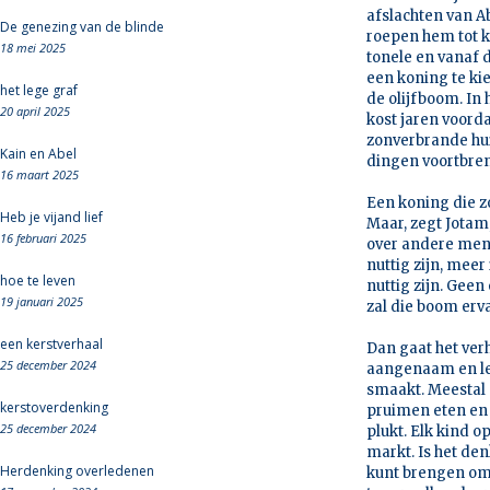
afslachten van A
De genezing van de blinde
roepen hem tot ko
18 mei 2025
tonele en vanaf 
een koning te kie
het lege graf
de olijfboom. In 
20 april 2025
kost jaren voorda
zonverbrande huid
Kain en Abel
dingen voortbreng
16 maart 2025
Een koning die zo
Heb je vijand lief
Maar, zegt Jotam
16 februari 2025
over andere mense
nuttig zijn, meer
hoe te leven
nuttig zijn. Geen 
19 januari 2025
zal die boom erv
een kerstverhaal
Dan gaat het verh
25 december 2024
aangenaam en lek
smaakt. Meestal 
kerstoverdenking
pruimen eten en 
25 december 2024
plukt. Elk kind o
markt. Is het den
Herdenking overledenen
kunt brengen om 