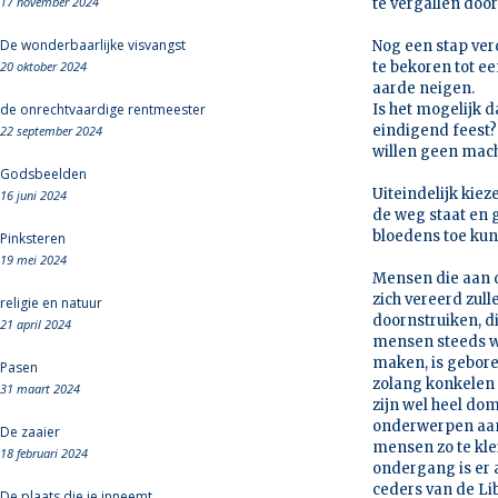
17 november 2024
te vergallen doo
De wonderbaarlijke visvangst
Nog een stap ver
20 oktober 2024
te bekoren tot ee
aarde neigen.
de onrechtvaardige rentmeester
Is het mogelijk d
eindigend feest?
22 september 2024
willen geen mach
Godsbeelden
Uiteindelijk kie
16 juni 2024
de weg staat en 
bloedens toe kunt
Pinksteren
19 mei 2024
Mensen die aan de
zich vereerd zulle
religie en natuur
doornstruiken, d
21 april 2024
mensen steeds we
maken, is gebore
Pasen
zolang konkelen
31 maart 2024
zijn wel heel dom
onderwerpen aan 
De zaaier
mensen zo te kle
18 februari 2024
ondergang is er a
ceders van de Li
De plaats die je inneemt