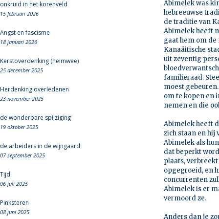
Abimelek was kin
onkruid in het korenveld
hebreeuwse tradit
15 februari 2026
de traditie van K
Abimelek heeft ni
Angst en fascisme
gaat hem om de m
18 januari 2026
Kanaäitische sta
uit zeventig per
Kerstoverdenking (heimwee)
bloedverwantscha
25 december 2025
familieraad. St
moest gebeuren.
Herdenking overledenen
om te kopen en in
23 november 2025
nemen en die ook 
de wonderbare spijziging
Abimelek heeft d
19 oktober 2025
zich staan en hij
Abimelek als hun
de arbeiders in de wijngaard
dat beperkt word
07 september 2025
plaats, verbreek
opgegroeid, en hi
Tijd
concurrenten zull
06 juli 2025
Abimelek is er m
vermoord ze.
Pinksteren
08 juni 2025
Anders dan je zo