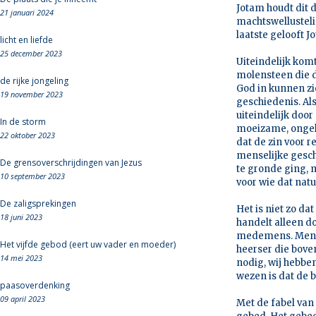
Jotam houdt dit 
21 januari 2024
machtswellusteli
laatste gelooft J
licht en liefde
25 december 2023
Uiteindelijk kom
molensteen die d
de rijke jongeling
God in kunnen zi
19 november 2023
geschiedenis. Al
uiteindelijk doo
In de storm
moeizame, ongel
22 oktober 2023
dat de zin voor 
menselijke gesch
De grensoverschrijdingen van Jezus
te gronde ging, 
10 september 2023
voor wie dat natuu
De zaligsprekingen
Het is niet zo da
18 juni 2023
handelt alleen d
medemens. Mensen
Het vijfde gebod (eert uw vader en moeder)
heerser die bove
14 mei 2023
nodig, wij hebben
wezen is dat de 
paasoverdenking
09 april 2023
Met de fabel van 