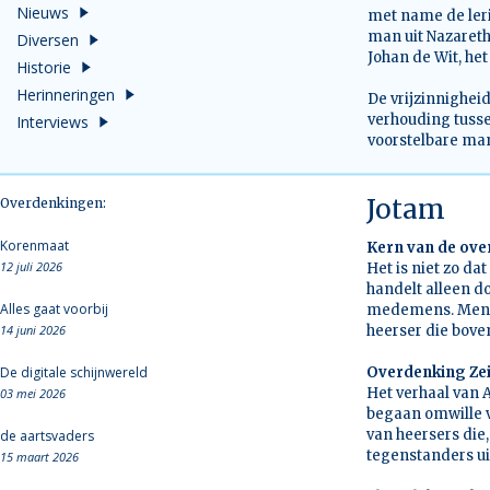
Nieuws
met name de leri
man uit Nazareth
Diversen
Johan de Wit, het
Historie
Herinneringen
De vrijzinnighei
verhouding tuss
Interviews
voorstelbare man
Jotam
Overdenkingen:
Korenmaat
Kern van de ov
12 juli 2026
Het is niet zo da
handelt alleen d
Alles gaat voorbij
medemens. Mensen
14 juni 2026
heerser die boven
De digitale schijnwereld
Overdenking Zei
Het verhaal van
03 mei 2026
begaan omwille v
van heersers die
de aartsvaders
tegenstanders ui
15 maart 2026