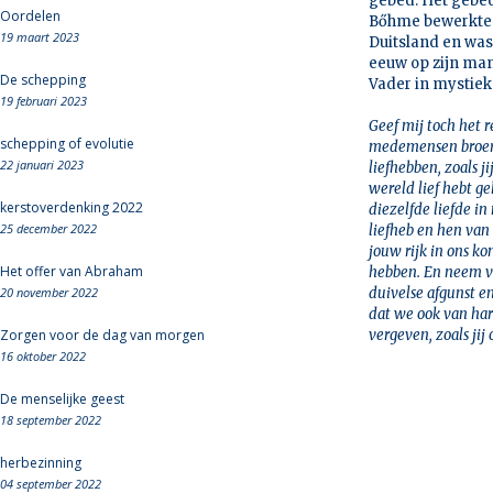
gebed. Het gebed
Oordelen
Bőhme bewerkte d
19 maart 2023
Duitsland en was
eeuw op zijn ma
De schepping
Vader in mystiek
19 februari 2023
Geef mij toch het 
schepping of evolutie
medemensen broers 
22 januari 2023
liefhebben, zoals j
wereld lief hebt ge
kerstoverdenking 2022
diezelfde liefde i
25 december 2022
liefheb en hen van
jouw rijk in ons ko
Het offer van Abraham
hebben. En neem va
20 november 2022
duivelse afgunst e
dat we ook van ha
Zorgen voor de dag van morgen
vergeven, zoals jij 
16 oktober 2022
De menselijke geest
18 september 2022
herbezinning
04 september 2022