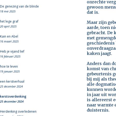
onrechte verg
De genezing van de blinde
gewoon mense
18 mei 2025
dat is.
het lege graf
Maar zijn geb
20 april 2025
aarde, toen ni
gebracht. De 
Kain en Abel
met gemengde 
16 maart 2025
geschiedenis b
onverdraagza
Heb je vijand lief
kaken jaagt.
16 februari 2025
Anders dan do
hoe te leven
komst van chr
19 januari 2025
gebeurtenis g
bij mij als th
een kerstverhaal
alle dogmatis
25 december 2024
kunnen worde
in jaar uit wo
kerstoverdenking
is allereerst 
25 december 2024
naar warmte e
duisternis.
Herdenking overledenen