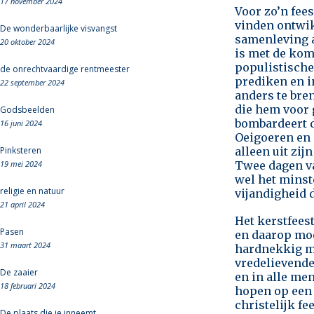
17 november 2024
Voor zo’n fees
vinden ontwik
De wonderbaarlijke visvangst
samenleving a
20 oktober 2024
is met de kom
populistische
de onrechtvaardige rentmeester
prediken en i
22 september 2024
anders te bre
die hem voor 
Godsbeelden
bombardeert d
16 juni 2024
Oeigoeren en 
Pinksteren
alleen uit zij
19 mei 2024
Twee dagen va
wel het minst
religie en natuur
vijandigheid d
21 april 2024
Het kerstfees
Pasen
en daarop moe
31 maart 2024
hardnekkig mo
vredelievende
De zaaier
en in alle men
18 februari 2024
hopen op een 
christelijk fe
De plaats die je inneemt