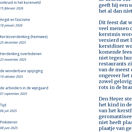
onkruid in het korenveld
geeft hij een
15 februari 2026
het al dan nie
Angst en fascisme
Dit feest dat 
18 januari 2026
veel mensen o
kerstmis word
Kerstoverdenking (heimwee)
versierd met 
25 december 2025
kerstdiner w
komende fees
Herdenking overledenen
niet tegen hu
23 november 2025
restaurants z
van de meest 
de wonderbare spijziging
ongeveer het 
19 oktober 2025
zowel gelovige
rots in de bra
de arbeiders in de wijngaard
07 september 2025
Den Heyer stel
het kind in d
Tijd
van het kerst
06 juli 2025
geromantiseer
niet heeft pl
Pinksteren
plaatje van g
08 juni 2025