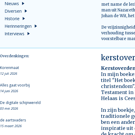
Nieuws
met name de leri
man uit Nazareth
Diversen
Johan de Wit, het
Historie
Herinneringen
De vrijzinnighei
verhouding tuss
Interviews
voorstelbare man
kerstove
Overdenkingen:
Korenmaat
Kerstoverde
12 juli 2026
In mijn boeke
titel "Het boe
Alles gaat voorbij
christendom".
14 juni 2026
Testament in 
Helaas is Cee
De digitale schijnwereld
03 mei 2026
In zijn boekje
traditionele 
de aartsvaders
ben een ander
15 maart 2026
inspiratie uit
de kracht om d