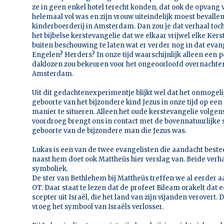
ze in geen enkel hotel terecht konden, dat ook de opvang 
helemaal vol was en zijn vrouw uiteindelijk moest bevallen
kinderboerderij in Amsterdam. Dan zou je dat verhaal to
het bijbelse kerstevangelie dat we elkaar vrijwel elke Ke
buiten beschouwing te laten wat er verder nog in dat evan
Engelen? Herders? In onze tijd waarschijnlijk alleen een p
daklozen zou bekeuren voor het ongeoorloofd overnachten
Amsterdam.
Uit dit gedachtenexperimentje blijkt wel dat het onmogelij
geboorte van het bijzondere kind Jezus in onze tijd op ee
manier te situeren. Alleen het oude kerstevangelie volge
voordroeg brengt ons in contact met de bovennatuurlijke
geboorte van de bijzondere man die Jezus was.
Lukas is een van de twee evangelisten die aandacht beste
naast hem doet ook Mattheüs hier verslag van. Beide verhal
symboliek.
De ster van Bethlehem bij Mattheüs treffen we al eerder a
OT. Daar staat te lezen dat de profeet Bileam orakelt dat 
scepter uit Israël, die het land van zijn vijanden verovert. 
vroeg het symbool van Israëls verlosser.