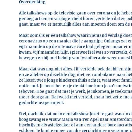
Overdenking
Alle talkshows op de televisie gaan over corona en je hebt
genoeg artsen en virologen hebt horen vertellen dat ze oo
gaat, maar we er natuurlijk alles aan moeten doen om de
Maar soms is er een talkshow waarin iemand verslag doet 
coronavirus op een manier die je aangrijpt. Onlangs zat er
vijf maanden op de intensive care had gelegen, maar er
kwam. Vijf maanden! Zijn spierweefsel was zo verzwakt, da
bewegen en hij met behulp van fysiotherapie weer moest 
Maar dat was nog niet alles. Hij vertelde ook dat hij en zi
en ze allebei op dezelfde dag met een ambulance naar he
Ze lieten twee jonge kinderen thuis achter, waarover famil
ontfermd. Je hoort het en je denkt: hoe kom je zo’n ontwri
teboven. Hoe gaat dat met je werk, je inkomen, je toekoms
meer doorgaan. Dat werd niet verteld, maar het zette me 
gedachtenexperiment.
Stel, dacht ik, dat nu in een talkshow Jozef te gast was en d
hoogzwangere vrouw Maria van Ter Apel naar Amsterdam 
inschrijven als asielzoeker of aan een andere bureaucrati
voldoen. Je kunt genoeg van die verplichtingen verzinnen. E