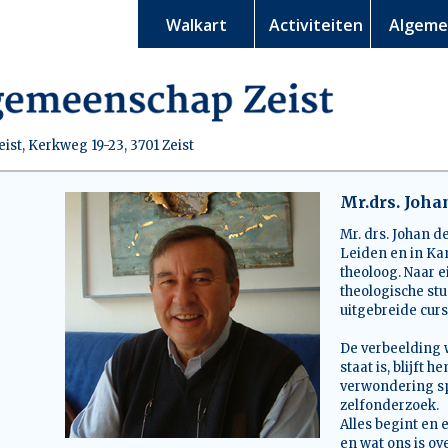
Walkart
Activiteiten
Algem
st, Kerkweg 19-23, 3701 Zeist
Mr.drs. Joha
Mr. drs. Johan de
Leiden en in Ka
theoloog. Naar e
theologische stu
uitgebreide cur
De verbeelding 
staat is, blijft
verwondering spo
zelfonderzoek.
Alles begint en 
en wat ons is ov