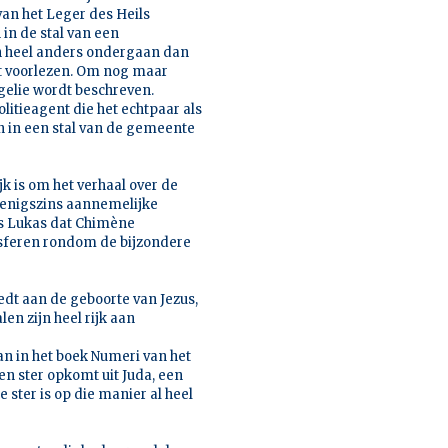
van het Leger des Heils
 in de stal van een
ch heel anders ondergaan dan
rst voorlezen. Om nog maar
gelie wordt beschreven.
olitieagent die het echtpaar als
 in een stal van de gemeente
k is om het verhaal over de
n enigszins aannemelijke
ns Lukas dat Chimène
 sferen rondom de bijzondere
edt aan de geboorte van Jezus,
en zijn heel rijk aan
an in het boek Numeri van het
een ster opkomt uit Juda, een
De ster is op die manier al heel