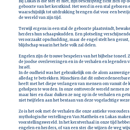
Bij Lukas is die ster er niet, zijn beschrijving richt zich 
geboorte van het kerstkind. Het werd in een stal geboren
waarschijnlijk tot uitdrukking brengen dat voor een bevrij
de wereld van zijn tijd.
Terwijl ergens in een stal de geboorte plaatsvindt, bewak
herders hun schaapskudden. Een plotseling verschijnend
veroorzaakt opschudding, maar de engel stelt hen gerust, 
blijdschap waarin het hele volk zal delen.
Engelen zijn de trouwe bespelers van het bijbelse toneel. 
de joodse overleveringen en in de verhalen en legenden 
Israël.
In de oudheid was het gebruikelijk om de alom aanwezige 
alledag te betrekken. Misschien dat dit onberedeneerbar
heeft met het diepe verlangen van mensen om vanuit de
geholpen te worden. In onze onttoverde wereld nemen ze 
maar hier en daar duiken ze nog op in de verhalen en get
niet twijfelen aan het bestaan van deze vogelachtige wezen
Zo is het ook met de verhalen die onze antieke voorouder
mythologische vertellingen Van Mattheüs en Lukas maken
voorstellingswereld. In het kerstverhaal in onze tijd hebb
engelen en herders, of van een ster die wijzen de weg wijs