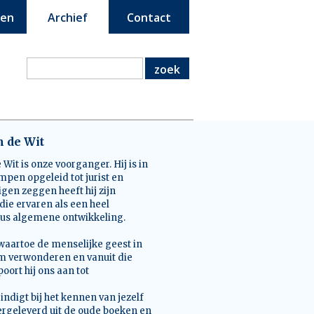
een
Archief
Contact
zoek
n de Wit
 Wit is onze voorganger. Hij is in
mpen opgeleid tot jurist en
igen zeggen heeft hij zijn
die ervaren als een heel
sus algemene ontwikkeling.
waartoe de menselijke geest in
 hem verwonderen en vanuit die
ort hij ons aan tot
eindigt bij het kennen van jezelf
ergeleverd uit de oude boeken en