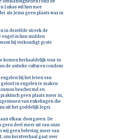
op de omstandigheden rond de
 en Lukas wil hiermee
der als Jezus geen plaats was in
en in dezelfde streek de
e engel in hun midden
want hij verkondigt grote
Ze komen herhaaldelijk voor in
van de antieke culturen rondom
engelen bij het leven van
e geloof in engelen te maken
 kosmos beschermd en
praktisch geen plaats meer in,
uigenissen van enkelingen die
s uit het goddelijk leger.
s aan elkaar doorgaven. De
 geen deel meer uit van onze
en wij geen beleving meer van
t, ons kerstverhaal gaat over