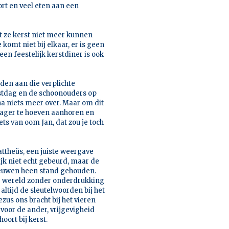
rt en veel eten aan een
at ze kerst niet meer kunnen
 komt niet bij elkaar, er is geen
en feestelijk kerstdiner is ook
dden aan die verplichte
rstdag en de schoonouders op
na niets meer over. Maar om dit
zwager te hoeven aanhoren en
ts van oom Jan, dat zou je toch
attheüs, een juiste weergave
ijk niet echt gebeurd, maar de
 eeuwen heen stand gehouden.
ge wereld zonder onderdrukking
 altijd de sleutelwoorden bij het
ezus ons bracht bij het vieren
 voor de ander, vrijgevigheid
oort bij kerst.