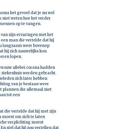
 soms het gevoel dat je nu wel
k niet weten hoe het verder
 mensen op te vangen.
van zijn ervaringen met het
 een man die vertelde dat hij
 nu langzaam weer bovenop
t hij zich nauwelijks kon
leren lopen.
jn vrouw allebei corona hadden
t ziekenhuis werden gebracht.
ieleden zich later hebben
chting van je bestaan weer
t plannen die allemaal niet
aan tot een
at die vertelde dat hij met zijn
moest om zich te laten
sche verplichting moest
n stel dat hij zou vertellen dat