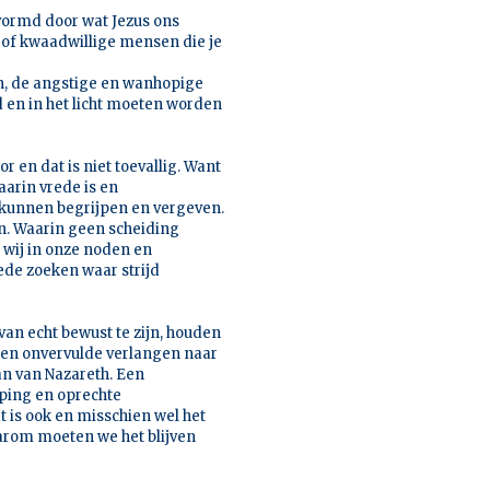
vormd door wat Jezus ons
e of kwaadwillige mensen die je
en, de angstige en wanhopige
en in het licht moeten worden
r en dat is niet toevallig. Want
arin vrede is en
 kunnen begrijpen en vergeven.
. Waarin geen scheiding
wij in onze noden en
rede zoeken waar strijd
rvan echt bewust te zijn, houden
pe en onvervulde verlangen naar
an van Nazareth. Een
ping en oprechte
is ook en misschien wel het
aarom moeten we het blijven