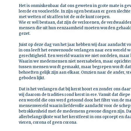
Het is onmiskenbaar dat ons geweten in grote mate is ge
leerde en voorleefde. In zijn ogen bestaan er geen slecht
met wetten of straffen tot de orde kunt roepen.
Wie er wél bestaan, dat zijn de verlorenen, de verdwaald
mensen die uit hun eenzaamheid moeten worden gehaald 
gezet.
Juist op deze dag van het jaar hebben wij daar aandacht voo
in ons leeft het eeuwenoude verlangen naar een wereld wa
gerechtigheid. Een wereld waarin we niet oordelen, maar
Waarin we medemensen niet neersabelen, maar oprichten
tussen mensen wordt gemaakt, maar begrepen wordt dat 
behoeften gelijk zijn aan elkaar. Omzien naar de ander, v
geboden lijkt.
Dat is het verlangen dat bij kerst hoort en zonder ons daa
wij daarom de tradities rond kerst in ere. Vanuit dat die
een wereld die ons werd getoond door het filter van de m
mensenwereld waarin liefdevolle aandacht voor de schep
betrokkenheid met de medemens gewone dingen zijn. Dat 
allerbelangrijkste wat het kerstfeest in ons oproept en d
vieren, corona of geen corona.