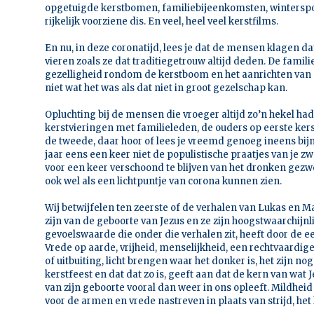
opgetuigde kerstbomen, familiebijeenkomsten, winterspo
rijkelijk voorziene dis. En veel, heel veel kerstfilms.
En nu, in deze coronatijd, lees je dat de mensen klagen d
vieren zoals ze dat traditiegetrouw altijd deden. De familie
gezelligheid rondom de kerstboom en het aanrichten van e
niet wat het was als dat niet in groot gezelschap kan.
Opluchting bij de mensen die vroeger altijd zo’n hekel ha
kerstvieringen met familieleden, de ouders op eerste ke
de tweede, daar hoor of lees je vreemd genoeg ineens bij
jaar eens een keer niet de populistische praatjes van je 
voor een keer verschoond te blijven van het dronken gezwe
ook wel als een lichtpuntje van corona kunnen zien.
Wij betwijfelen ten zeerste of de verhalen van Lukas en M
zijn van de geboorte van Jezus en ze zijn hoogstwaarchijnl
gevoelswaarde die onder die verhalen zit, heeft door de
Vrede op aarde, vrijheid, menselijkheid, een rechtvaardi
of uitbuiting, licht brengen waar het donker is, het zijn nog
kerstfeest en dat dat zo is, geeft aan dat de kern van wat J
van zijn geboorte vooral dan weer in ons opleeft. Mildheid
voor de armen en vrede nastreven in plaats van strijd, het h