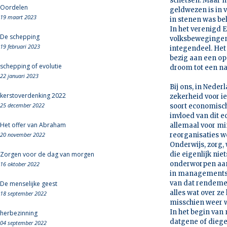
schetsen. Maar nu
Oordelen
geldwezen is in 
19 maart 2023
in stenen was be
In het verenigd 
De schepping
volksbewegingen
19 februari 2023
integendeel. Het
bezig aan een op
schepping of evolutie
droom tot een na
22 januari 2023
Bij ons, in Neder
kerstoverdenking 2022
zekerheid voor i
25 december 2022
soort economisc
invloed van dit
Het offer van Abraham
allemaal voor mi
20 november 2022
reorganisaties w
Onderwijs, zorg, 
Zorgen voor de dag van morgen
die eigenlijk ni
onderworpen aan 
16 oktober 2022
in managements-
van dat rendemen
De menselijke geest
alles wat over z
18 september 2022
misschien weer 
In het begin van 
herbezinning
datgene of diegen
04 september 2022