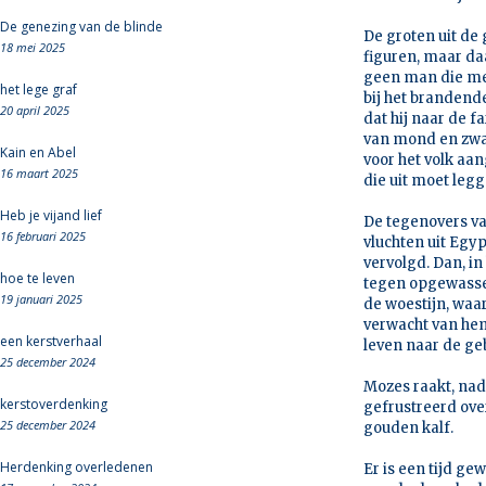
De genezing van de blinde
De groten uit de
18 mei 2025
figuren, maar daa
geen man die met
het lege graf
bij het brandende
20 april 2025
dat hij naar de f
van mond en zwaar 
Kain en Abel
voor het volk aa
16 maart 2025
die uit moet legg
Heb je vijand lief
De tegenovers va
16 februari 2025
vluchten uit Egy
vervolgd. Dan, in
hoe te leven
tegen opgewassen 
19 januari 2025
de woestijn, waa
verwacht van hem 
een kerstverhaal
leven naar de g
25 december 2024
Mozes raakt, nad
kerstoverdenking
gefrustreerd over 
25 december 2024
gouden kalf.
Herdenking overledenen
Er is een tijd gew