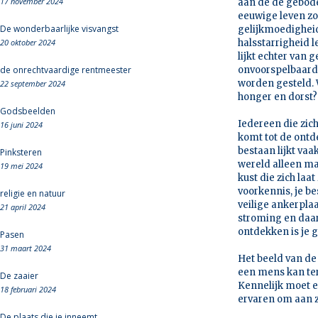
17 november 2024
aan de de gebode
eeuwige leven zo
De wonderbaarlijke visvangst
gelijkmoedighei
20 oktober 2024
halsstarrigheid l
lijkt echter van 
de onrechtvaardige rentmeester
onvoorspelbaarde
worden gesteld. 
22 september 2024
honger en dorst? W
Godsbeelden
Iedereen die zic
16 juni 2024
komt tot de ontd
bestaan lijkt vaak
Pinksteren
wereld alleen ma
19 mei 2024
kust die zich laa
voorkennis, je be
religie en natuur
veilige ankerplaa
21 april 2024
stroming en daar
ontdekken is je g
Pasen
31 maart 2024
Het beeld van de 
een mens kan ter
De zaaier
Kennelijk moet ee
18 februari 2024
ervaren om aan z
De plaats die je inneemt