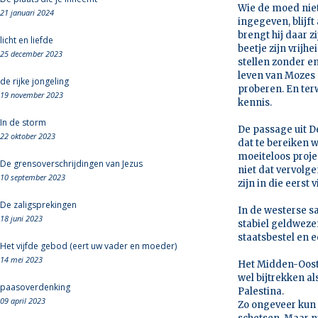
Wie de moed niet
21 januari 2024
ingegeven, blijft
brengt hij daar z
licht en liefde
beetje zijn vrijh
25 december 2023
stellen zonder en
leven van Mozes 
de rijke jongeling
proberen. En ter
19 november 2023
kennis.
In de storm
De passage uit D
22 oktober 2023
dat te bereiken w
moeiteloos projec
De grensoverschrijdingen van Jezus
niet dat vervolge
10 september 2023
zijn in die eerst 
De zaligsprekingen
In de westerse s
18 juni 2023
stabiel geldweze
staatsbestel en 
Het vijfde gebod (eert uw vader en moeder)
14 mei 2023
Het Midden-Ooste
wel bijtrekken al
paasoverdenking
Palestina.
09 april 2023
Zo ongeveer kun 