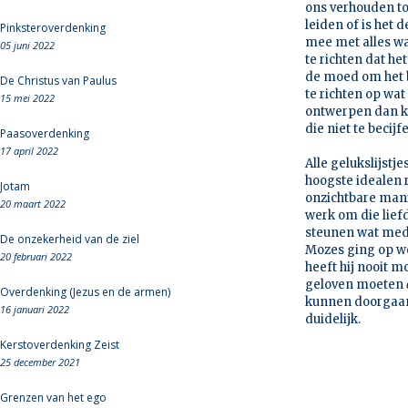
ons verhouden to
leiden of is het
Pinksteroverdenking
mee met alles wat
05 juni 2022
te richten dat h
de moed om het b
De Christus van Paulus
te richten op wa
15 mei 2022
ontwerpen dan ko
die niet te becij
Paasoverdenking
17 april 2022
Alle gelukslijst
hoogste idealen 
Jotam
onzichtbare mani
20 maart 2022
werk om die liefd
steunen wat mede
De onzekerheid van de ziel
Mozes ging op we
20 februari 2022
heeft hij nooit m
geloven moeten
Overdenking (Jezus en de armen)
kunnen doorgaan 
16 januari 2022
duidelijk.
Kerstoverdenking Zeist
25 december 2021
Grenzen van het ego