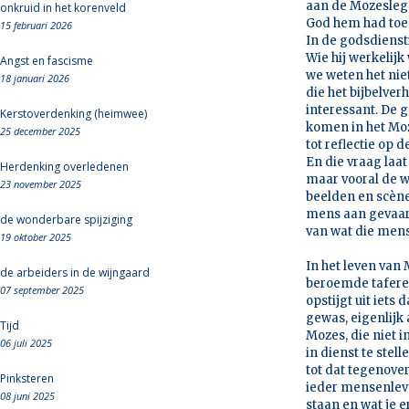
aan de Mozeslege
onkruid in het korenveld
God hem had toeg
15 februari 2026
In de godsdiensti
Wie hij werkelijk 
Angst en fascisme
we weten het nie
18 januari 2026
die het bijbelver
interessant. De 
Kerstoverdenking (heimwee)
komen in het Moz
25 december 2025
tot reflectie op 
En die vraag laa
Herdenking overledenen
maar vooral de w
23 november 2025
beelden en scène
mens aan gevaar 
de wonderbare spijziging
van wat die men
19 oktober 2025
In het leven van 
de arbeiders in de wijngaard
beroemde taferee
07 september 2025
opstijgt uit iets
gewas, eigenlijk 
Tijd
Mozes, die niet i
06 juli 2025
in dienst te stell
tot dat tegenover 
Pinksteren
ieder mensenleven
08 juni 2025
staan en wat je er