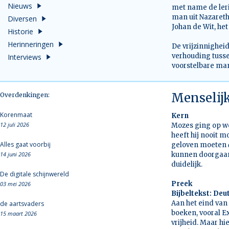
Nieuws
met name de leri
man uit Nazareth
Diversen
Johan de Wit, het
Historie
Herinneringen
De vrijzinnighei
verhouding tuss
Interviews
voorstelbare man
Menselij
Overdenkingen:
Korenmaat
Kern
12 juli 2026
Mozes ging op we
heeft hij nooit m
Alles gaat voorbij
geloven moeten
14 juni 2026
kunnen doorgaan 
duidelijk.
De digitale schijnwereld
Preek
03 mei 2026
Bijbeltekst: Deu
Aan het eind van 
de aartsvaders
boeken, vooral E
15 maart 2026
vrijheid. Maar h