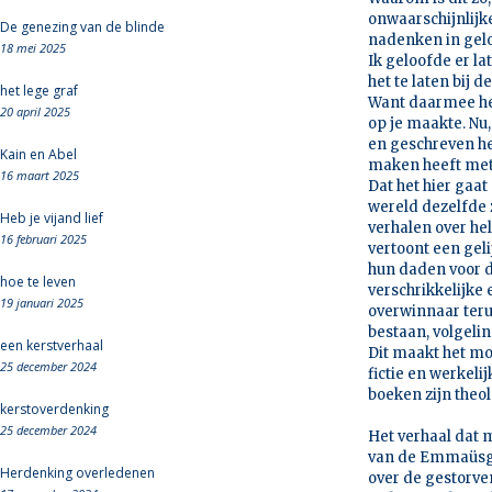
onwaarschijnlijke
De genezing van de blinde
nadenken in gelo
18 mei 2025
Ik geloofde er la
het te laten bij 
het lege graf
Want daarmee he
20 april 2025
op je maakte. Nu
en geschreven he
Kain en Abel
maken heeft met 
16 maart 2025
Dat het hier gaa
wereld dezelfde 
Heb je vijand lief
verhalen over hel
16 februari 2025
vertoont een gel
hun daden voor d
hoe te leven
verschrikkelijke
19 januari 2025
overwinnaar terug
bestaan, volgeli
een kerstverhaal
Dit maakt het moe
25 december 2024
fictie en werkel
boeken zijn theol
kerstoverdenking
25 december 2024
Het verhaal dat m
van de Emmaüsga
Herdenking overledenen
over de gestorv