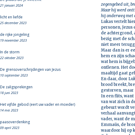
zegengebed uit, b
21 januari 2024
Maar hij werd ontt
hij onderweg met o
licht en liefde
Lukas vertelt hie
25 december 2023
personen, Jezus 
de achtergrond, 
de rijke jongeling
bezig met de sch
19 november 2023
niet meer terug
Maar dan is er e
In de storm
hem en zijn schad
22 oktober 2023
wat hem is bijgeb
ontlenen. Het doe
De grensoverschrijdingen van Jezus
maaltijd gaat ge
10 september 2023
En daar, door Lu
brood breekt, bree
De zaligsprekingen
gestorven, maar 
18 juni 2023
In een flits, want
van wat zich in d
Het vijfde gebod (eert uw vader en moeder)
gebeurt wordt ve
14 mei 2023
verhaal aanvangt
vader, want de me
paasoverdenking
Emmaüs, de bron.
09 april 2023
waardoor hij op 