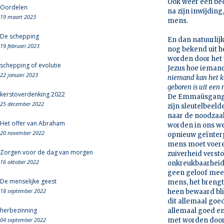
Ook weer een bee
Oordelen
na zijn inwijdin
19 maart 2023
mens.
De schepping
En dan natuurlijk
19 februari 2023
nog bekend uit h
worden door het 
schepping of evolutie
Jezus hoe iemand
22 januari 2023
niemand kan het ko
geboren is uit een 
kerstoverdenking 2022
De Emmaüsganger
25 december 2022
zijn sleutelbeeld
naar de noodzaak
Het offer van Abraham
worden in ons w
20 november 2022
opnieuw geïnterp
mens moet voeren
Zorgen voor de dag van morgen
zuiverheid verst
16 oktober 2022
onkreukbaarheid 
geen geloof meer 
De menselijke geest
mens, het brengt 
18 september 2022
heen bewaard bli
dit allemaal goed
herbezinning
allemaal goed en
04 september 2022
met worden door 