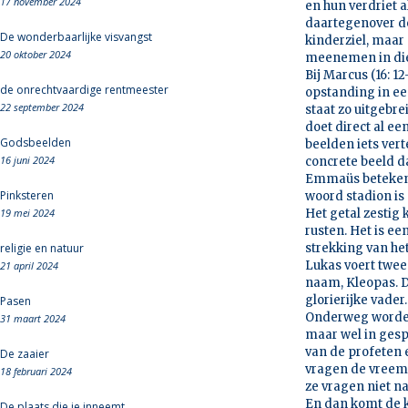
17 november 2024
en hun verdriet a
daartegenover de
De wonderbaarlijke visvangst
kinderziel, maar 
20 oktober 2024
meenemen in die
Bij Marcus (16: 1
de onrechtvaardige rentmeester
opstanding in ee
22 september 2024
staat zo uitgebr
doet direct al ee
Godsbeelden
beelden iets vert
16 juni 2024
concrete beeld d
Emmaüs betekent 
Pinksteren
woord stadion is
19 mei 2024
Het getal zestig 
rusten. Het is ee
religie en natuur
strekking van het
Lukas voert twee
21 april 2024
naam, Kleopas. D
glorierijke vade
Pasen
Onderweg worden
31 maart 2024
maar wel in gesp
van de profeten 
De zaaier
vragen de vreem
18 februari 2024
ze vragen niet n
En dan komt de 
De plaats die je inneemt