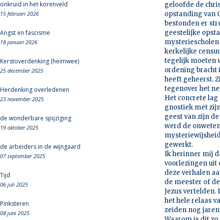
onkruid in het korenveld
geloofde de chri
15 februari 2026
opstanding van C
bestonden er str
Angst en fascisme
geestelijke ops
mysteriescholen 
18 januari 2026
kerkelijke censu
tegelijk moeten w
Kerstoverdenking (heimwee)
ordening bracht 
25 december 2025
heeft geheerst. 
tegenover het nev
Herdenking overledenen
Het concrete la
23 november 2025
gnostiek met zij
geest van zijn de
de wonderbare spijziging
werd de onwetend
19 oktober 2025
mysteriewijsheid
gewerkt.
de arbeiders in de wijngaard
Ik herinner mij d
07 september 2025
voorlezingen uit 
deze verhalen aan
Tijd
de meester of de 
06 juli 2025
Jezus vertelden.
het hele relaas 
Pinksteren
zeiden nog jaren l
08 juni 2025
Waarom is dit zo