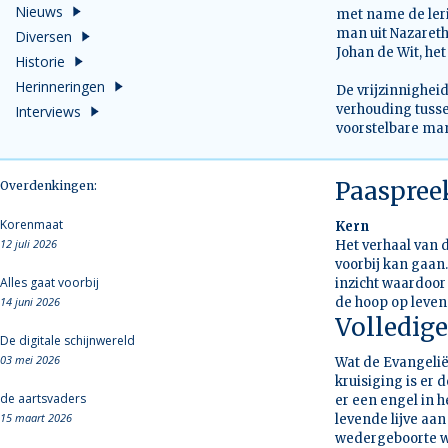
Nieuws
met name de leri
man uit Nazareth
Diversen
Johan de Wit, het
Historie
Herinneringen
De vrijzinnighei
verhouding tuss
Interviews
voorstelbare man
Paaspree
Overdenkingen:
Korenmaat
Kern
12 juli 2026
Het verhaal van
voorbij kan gaan.
Alles gaat voorbij
inzicht waardoor 
14 juni 2026
de hoop op leven 
Volledige
De digitale schijnwereld
03 mei 2026
Wat de Evangelië
kruisiging is er 
de aartsvaders
er een engel in h
15 maart 2026
levende lijve aan
wedergeboorte wo