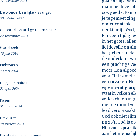
17 november 2024
gaat: de lijst va
maar het leven d
De wonderbaarlijke visvangst
ook goede. Een p
20 oktober 2024
je tegemoet zingt
onder controle, e
de onrechtvaardige rentmeester
denkt: mijn God,
Er is een tijd g
22 september 2024
in het grote, al
liefdevolle en a
Godsbeelden
het gebeuren dat
16 juni 2024
de onderkant van
een prachtige vo
Pinksteren
meer. Een algoede
19 mei 2024
voor. Het is niet
veroorzaken. Het
religie en natuur
vijfentwintigjari
21 april 2024
waarin volken e
verkracht en uit
Pasen
met de mond vol 
31 maart 2024
leed veroorzaakt 
God ook niet rij
De zaaier
En zo’n God is o
18 februari 2024
Hiervoor sprak ik
aan het menselijk
De plaats die je inneemt