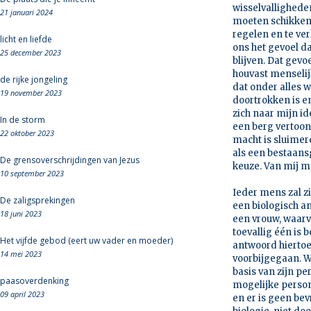
wisselvallighede
21 januari 2024
moeten schikken e
regelen en te ver
licht en liefde
ons het gevoel da
25 december 2023
blijven. Dat gev
houvast menselijk
de rijke jongeling
dat onder alles 
19 november 2023
doortrokken is e
zich naar mijn i
In de storm
een berg vertoont
22 oktober 2023
macht is sluimer
als een bestaans
De grensoverschrijdingen van Jezus
keuze. Van mij 
10 september 2023
Ieder mens zal z
De zaligsprekingen
een biologisch a
18 juni 2023
een vrouw, waarv
toevallig één is 
Het vijfde gebod (eert uw vader en moeder)
antwoord hiertoe 
14 mei 2023
voorbijgegaan. W
basis van zijn p
paasoverdenking
mogelijke persone
09 april 2023
en er is geen be