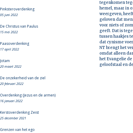
tegenkomen tegen
hemel, maar in o
Pinksteroverdenking
weergeven, heeft 
05 juni 2022
geloven dat mens
voor niets of zom
De Christus van Paulus
geeft. Dat is teg
15 mei 2022
tussen haakjes te
dat cynisme voer
Paasoverdenking
NT brengt het ver
17 april 2022
omdat alleen dan
het Evangelie de t
Jotam
geloofstaal en de
20 maart 2022
De onzekerheid van de ziel
20 februari 2022
Overdenking (Jezus en de armen)
16 januari 2022
Kerstoverdenking Zeist
25 december 2021
Grenzen van het ego