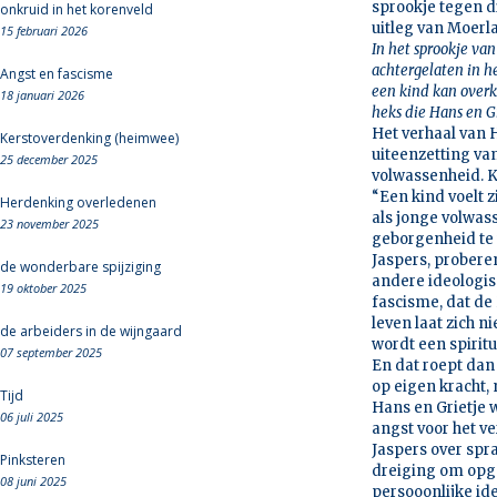
sprookje tegen d
onkruid in het korenveld
uitleg van Moerl
15 februari 2026
In het sprookje va
achtergelaten in h
Angst en fascisme
een kind kan overk
18 januari 2026
heks die Hans en G
Het verhaal van 
Kerstoverdenking (heimwee)
uiteenzetting van
25 december 2025
volwassenheid. K
“Een kind voelt 
Herdenking overledenen
als jonge volwass
23 november 2025
geborgenheid te 
Jaspers, proberen
de wonderbare spijziging
andere ideologis
19 oktober 2025
fascisme, dat de 
leven laat zich n
de arbeiders in de wijngaard
wordt een spiritu
07 september 2025
En dat roept dan
op eigen kracht,
Tijd
Hans en Grietje 
06 juli 2025
angst voor het v
Jaspers over spra
Pinksteren
dreiging om opge
08 juni 2025
persooonlijke ide