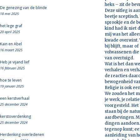
heks – zit de be
De genezing van de blinde
Deze uitleg is a
18 mei 2025
beetje sceptisch.
sprookje en de be
het lege graf
kind had ik niet
20 april 2025
mij was het alle
kwade overwint. W
Kain en Abel
bij blijft, maar 
16 maart 2025
volwassenen die 
van overtuigd.
Heb je vijand lief
Wat is het dan w
16 februari 2025
verhalen en verha
de reacties daar
hoe te leven
bewogenheid van 
19 januari 2025
Religie is ook e
We zouden het mis
een kerstverhaal
je werk, je relati
25 december 2024
voorgesteld. Het
staan bij de nat
kerstoverdenking
aardbevingen. Ma
25 december 2024
dingen aandoen. 
tegenop kunt; een
Herdenking overledenen
aanleiding van h