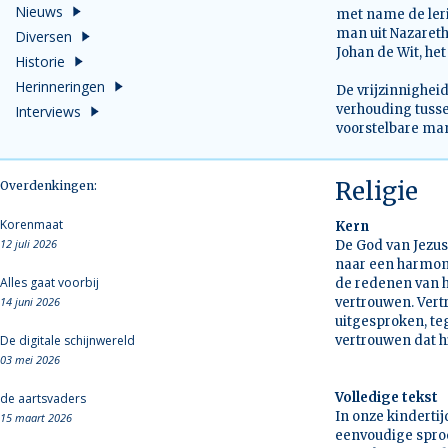
Nieuws
met name de leri
man uit Nazareth
Diversen
Johan de Wit, het
Historie
Herinneringen
De vrijzinnighei
verhouding tuss
Interviews
voorstelbare man
Religie
Overdenkingen:
Korenmaat
Kern
12 juli 2026
De God van Jezus
naar een harmoni
Alles gaat voorbij
de redenen van h
14 juni 2026
vertrouwen. Ver
uitgesproken, te
De digitale schijnwereld
vertrouwen dat hi
03 mei 2026
Volledige tekst
de aartsvaders
In onze kindertij
15 maart 2026
eenvoudige sproo