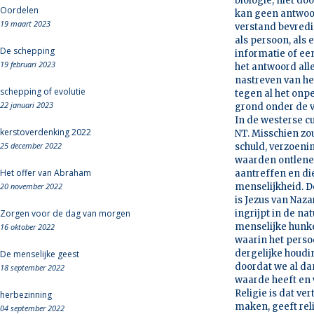
biologie, niet do
Oordelen
kan geen antwoor
19 maart 2023
verstand bevredi
als persoon, als
De schepping
informatie of ee
19 februari 2023
het antwoord alle
nastreven van he
schepping of evolutie
tegen al het onpe
22 januari 2023
grond onder de v
In de westerse cu
kerstoverdenking 2022
NT. Misschien zo
25 december 2022
schuld, verzoenin
waarden ontlenen
Het offer van Abraham
aantreffen en di
20 november 2022
menselijkheid. D
is Jezus van Naza
Zorgen voor de dag van morgen
ingrijpt in de na
menselijke hunk
16 oktober 2022
waarin het perso
dergelijke houd
De menselijke geest
doordat we al da
18 september 2022
waarde heeft en w
Religie is dat v
herbezinning
maken, geeft rel
04 september 2022