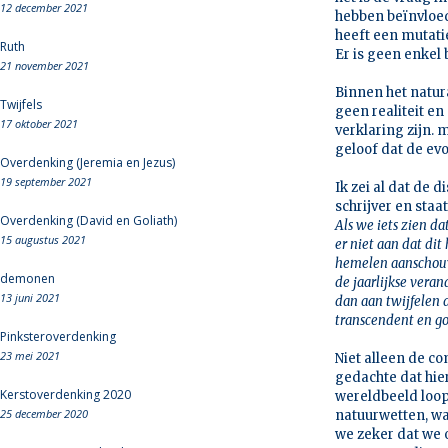
12 december 2021
hebben beïnvloed,
heeft een mutati
Ruth
Er is geen enkel 
21 november 2021
Binnen het natur
Twijfels
geen realiteit en
17 oktober 2021
verklaring zijn. 
geloof dat de evo
Overdenking (Jeremia en Jezus)
19 september 2021
Ik zei al dat de 
schrijver en sta
Overdenking (David en Goliath)
Als we iets zien d
15 augustus 2021
er niet aan dat dit
hemelen aanschouw
demonen
de jaarlijkse vera
13 juni 2021
dan aan twijfelen d
transcendent en god
Pinksteroverdenking
23 mei 2021
Niet alleen de c
gedachte dat hie
Kerstoverdenking 2020
wereldbeeld loop
25 december 2020
natuurwetten, wa
we zeker dat we