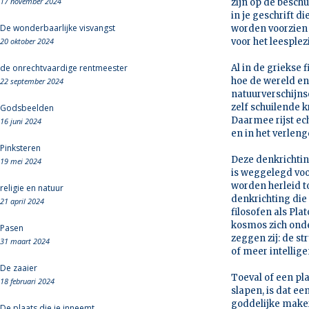
17 november 2024
zijn op de beschu
in je geschrift d
De wonderbaarlijke visvangst
worden voorzien d
20 oktober 2024
voor het leesplezi
de onrechtvaardige rentmeester
Al in de griekse 
hoe de wereld en
22 september 2024
natuurverschijns
zelf schuilende k
Godsbeelden
Daarmee rijst ec
16 juni 2024
en in het verlen
Pinksteren
Deze denkrichting
19 mei 2024
is weggelegd voo
worden herleid t
religie en natuur
denkrichting die 
21 april 2024
filosofen als Pla
kosmos zich onde
Pasen
zeggen zij: de st
31 maart 2024
of meer intellig
De zaaier
Toeval of een pla
18 februari 2024
slapen, is dat e
goddelijke maker 
De plaats die je inneemt