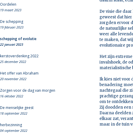
daarin staat, ech
Oordelen
19 maart 2023
De visie die daar 
geweest dat hier
De schepping
zorgden ervoor d
19 februari 2023
de natuurlijke se
weer alle levend
schepping of evolutie
te maken, dat wij
22 januari 2023
evolutionaire pro
kerstoverdenking 2022
Het zijn extreme 
25 december 2022
invalshoek, de o
materialistische
Het offer van Abraham
20 november 2022
Ik kies niet voor
benadering moet 
Zorgen voor de dag van morgen
nachtegaal die zi
prachtige gezang 
16 oktober 2022
om te ontdekken
Zij doodden een 
De menselijke geest
Daarna deelden z
18 september 2022
elkaar zat, vera
maar in de tuin 
herbezinning
04 september 2022