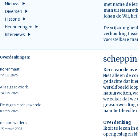
Nieuws
met name de leri
man uit Nazareth
Diversen
Johan de Wit, het
Historie
Herinneringen
De vrijzinnighei
verhouding tuss
Interviews
voorstelbare man
schepping
Overdenkingen:
Korenmaat
Kern van de ov
12 juli 2026
Niet alleen de c
gedachte dat hie
Alles gaat voorbij
wereldbeeld loop
14 juni 2026
natuurwetten, wa
we zeker dat we
De digitale schijnwereld
gewaarwording va
naar liefdevolle r
03 mei 2026
Overdenking
de aartsvaders
Ik zit te lezen i
15 maart 2026
opengeslagen blad