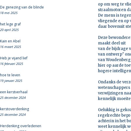
op om weg te vlie
De genezing van de blinde
straalmotoren da
18 mei 2025
De mens is tegen
vliegende en op v
het lege graf
daar bovenuit st
20 april 2025
Deze bewonderend
Kain en Abel
maakt deel uit
16 maart 2025
van de bijdrage 
van ontwerp" ond
Heb je vijand lief
van Woudenberg. 
16 februari 2025
hier op aarde toe
hogere intelligen
hoe te leven
19 januari 2025
Ondanks de verze
wetenschappers i
een kerstverhaal
verwijzingen naa
25 december 2024
kennelijk moeite
kerstoverdenking
Gelukkig is geko
25 december 2024
regelrechte bepr
achterin in het b
Herdenking overledenen
weet kennelijk w