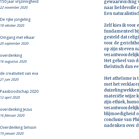
150 jaar vrijzinnigheid
gewaarwording va
22 november 2020
naar liefdevolle r
Een naturalistis
De rijke jongeling
Zelf kies ik voo
18 oktober 2020
fundamenteel bij
gesteld dat reli
Omgang met elkaar
voor de gerichthe
20 september 2020
op zijn streven na
verantwoordelijk
overdenking
Het geheel van d
16 augustus 2020
theïstisch dan ee
de creativiteit van eva
Het atheïsme is 
21 juni 2020
met het verklare
duizelingwekkend
Paasboodschap 2020
materiële wijze 
12 april 2020
zijn ethiek, humo
verantwoordelijkh
overdenking Jezus
blijmoedigheid of
16 februari 2020
conclusie van Phi
nadenken over de
Overdenking Simson
19 januari 2020