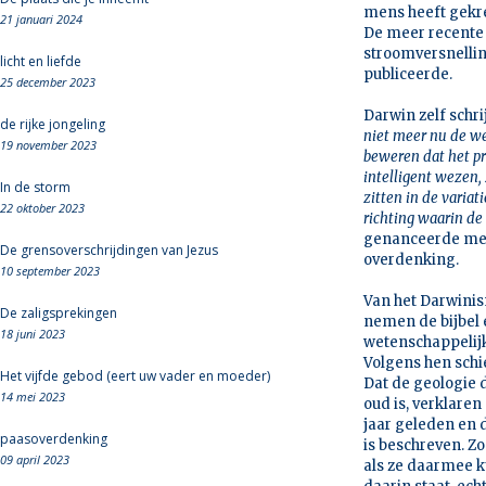
mens heeft gekr
21 januari 2024
De meer recente d
stroomversnelling
licht en liefde
publiceerde.
25 december 2023
Darwin zelf schrij
de rijke jongeling
niet meer nu de we
19 november 2023
beweren dat het pr
intelligent wezen, 
In de storm
zitten in de variat
22 oktober 2023
richting waarin de
genanceerde meni
De grensoverschrijdingen van Jezus
overdenking.
10 september 2023
Van het Darwinis
De zaligsprekingen
nemen de bijbel e
18 juni 2023
wetenschappelijk
Volgens hen schi
Het vijfde gebod (eert uw vader en moeder)
Dat de geologie 
14 mei 2023
oud is, verklare
jaar geleden en 
paasoverdenking
is beschreven. Zo
09 april 2023
als ze daarmee ku