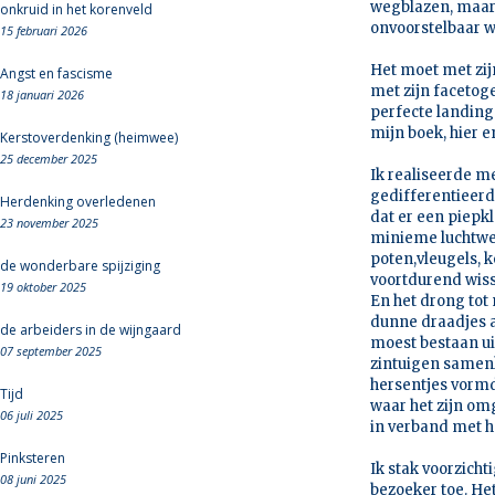
wegblazen, maar 
onkruid in het korenveld
onvoorstelbaar wo
15 februari 2026
Het moet met zij
Angst en fascisme
met zijn facetog
18 januari 2026
perfecte landing 
mijn boek, hier 
Kerstoverdenking (heimwee)
25 december 2025
Ik realiseerde me
gedifferentieerd
Herdenking overledenen
dat er een piepkl
23 november 2025
minieme luchtwe
poten,vleugels, 
de wonderbare spijziging
voortdurend wisse
19 oktober 2025
En het drong tot 
dunne draadjes 
de arbeiders in de wijngaard
moest bestaan ui
07 september 2025
zintuigen samen
hersentjes vormd
Tijd
waar het zijn om
06 juli 2025
in verband met h
Pinksteren
Ik stak voorzich
08 juni 2025
bezoeker toe. Het