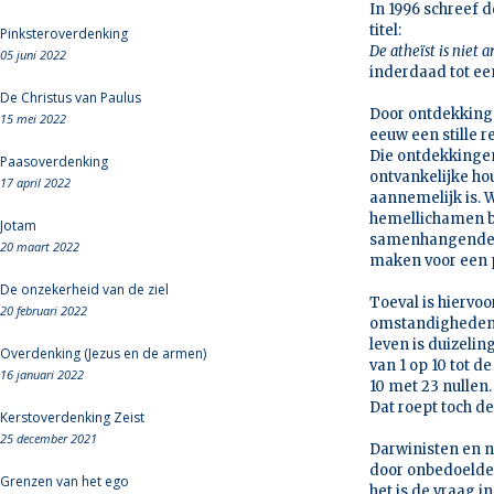
In 1996 schreef 
titel:
Pinksteroverdenking
De atheïst is niet 
05 juni 2022
inderdaad tot ee
De Christus van Paulus
Door ontdekkinge
15 mei 2022
eeuw een stille r
Die ontdekkingen
Paasoverdenking
ontvankelijke ho
17 april 2022
aannemelijk is. 
hemellichamen be
Jotam
samenhangende f
20 maart 2022
maken voor een pl
De onzekerheid van de ziel
Toeval is hiervoo
20 februari 2022
omstandigheden d
leven is duizeli
Overdenking (Jezus en de armen)
van 1 op 10 tot d
16 januari 2022
10 met 23 nullen.
Dat roept toch d
Kerstoverdenking Zeist
25 december 2021
Darwinisten en ne
door onbedoelde,
Grenzen van het ego
het is de vraag i