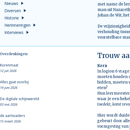
Nieuws
met name de leri
man uit Nazareth
Diversen
Johan de Wit, het
Historie
Herinneringen
De vrijzinnighei
verhouding tuss
Interviews
voorstelbare man
Trouw aan
Overdenkingen:
Korenmaat
Kern
12 juli 2026
In logion 6 vrage
moeten houden o
Alles gaat voorbij
bidden, moeten w
14 juni 2026
eten?
Hun leermeester g
De digitale schijnwereld
waar je een hekel
toedekt, komt tevo
03 mei 2026
Hier wordt duidel
de aartsvaders
gebeurt door alle
15 maart 2026
vormgeving van j