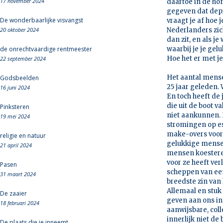
17 november 2024
daartoe in de hon
gegeven dat depr
De wonderbaarlijke visvangst
vraagt je af hoe 
20 oktober 2024
Nederlanders zic
dan zit, en als j
de onrechtvaardige rentmeester
waarbij je je gel
Hoe het er met je
22 september 2024
Het aantal mense
Godsbeelden
25 jaar geleden.
16 juni 2024
En toch heeft de
die uit de boot v
Pinksteren
niet aankunnen. 
19 mei 2024
stromingen op e
make-overs voor 
religie en natuur
gelukkige mensen
21 april 2024
mensen koesteren
voor ze heeft ver
Pasen
scheppen van een
31 maart 2024
breedste zin va
Allemaal en stuk
De zaaier
geven aan ons inn
18 februari 2024
aanwijsbare, col
innerlijk niet d
De plaats die je inneemt