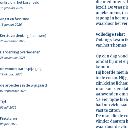
die medemens die 
onkruid in het korenveld
jezelf. De vraag i
15 februari 2026
unieke mens, in 
srpong in het on
Angst en fascisme
waardoor het verb
18 januari 2026
Volledige tekst
Kerstoverdenking (heimwee)
Onlangs kwam ik 
25 december 2025
van het Thomas-ev
Herdenking overledenen
Op een dag vond 
23 november 2025
omdat hij met eig
komen.
de wonderbare spijziging
Hij hoefde niet 
19 oktober 2025
in de cocon. Hij
zijn kleine licha
de arbeiders in de wijngaard
man kon zien dat 
07 september 2025
aanwenden om zic
Na een tijdje hie
Tijd
had om zich naar 
06 juli 2025
vast te zitten.
De man die de co
Pinksteren
vlinder daarom he
08 juni 2025
waardoor de vlin