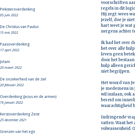
voorschriften aan
regels in dit logi
Pinksteroverdenking
Hij zegt: wees wa
05 juni 2022
jezelf, doe je ni
hart weet je wat 
De Christus van Paulus
nergens achter te
15 mei 2022
Ik had het over d
Paasoverdenking
het over alle hul
17 april 2022
leven geen beteke
door het bestaan 
Jotam
hulp alleen geri
20 maart 2022
niet begrijpen.
De onzekerheid van de ziel
Het woord van Je
20 februari 2022
je medemens in j
wil inslaan, ook 
Overdenking (Jezus en de armen)
bereid om innerl
16 januari 2022
waarachtigheid 
Kerstoverdenking Zeist
Indringende vrage
25 december 2021
vatten. Want het 
volwassenheid. O
Grenzen van het ego