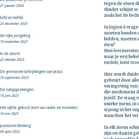
tegen de eisen di
21 januari 2024
vlinder schijnt e
zoals het de bedo
licht en liefde
25 december 2023
In logion 6 vrage
moeten houden o
de rijke jongeling
bidden, moeten w
19 november 2023
eten?
Hun leermeester g
In de storm
waar je een hekel
22 oktober 2023
toedekt, komt tevo
De grensoverschrijdingen van Jezus
Hier wordt duidel
10 september 2023
gebeurt door alle
vormgeving van j
De zaligsprekingen
die medemens die 
18 juni 2023
jezelf. De vraag i
unieke mens, in 
Het vijfde gebod (eert uw vader en moeder)
srpong in het on
14 mei 2023
waardoor het verb
paasoverdenking
In elk mens schu
09 april 2023
zijn en daarin g