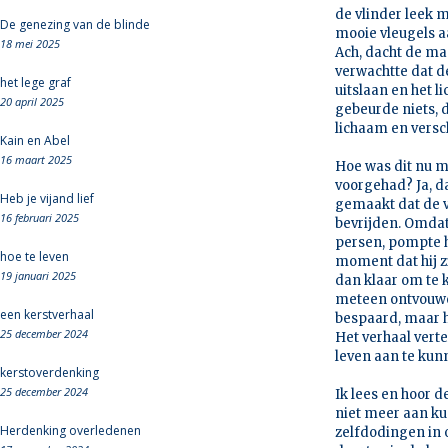
de vlinder leek 
De genezing van de blinde
mooie vleugels aa
18 mei 2025
Ach, dacht de man
verwachtte dat d
het lege graf
uitslaan en het 
20 april 2025
gebeurde niets, 
lichaam en versch
Kain en Abel
16 maart 2025
Hoe was dit nu m
voorgehad? Ja, da
Heb je vijand lief
gemaakt dat de v
16 februari 2025
bevrijden. Omdat 
persen, pompte hi
hoe te leven
moment dat hij zi
19 januari 2025
dan klaar om te 
meteen ontvouwen
een kerstverhaal
bespaard, maar h
25 december 2024
Het verhaal vert
leven aan te kun
kerstoverdenking
25 december 2024
Ik lees en hoor de
niet meer aan ku
Herdenking overledenen
zelfdodingen in 