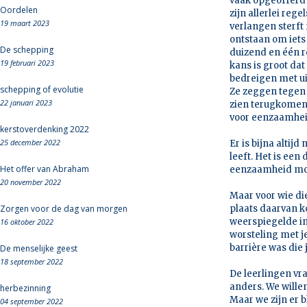
vaak opgeofferd
Oordelen
zijn allerlei reg
19 maart 2023
verlangen sterft 
ontstaan om iets 
De schepping
duizend en één r
19 februari 2023
kans is groot dat
bedreigen met uit
schepping of evolutie
Ze zeggen tegen j
22 januari 2023
zien terugkomen 
voor eenzaamheid
kerstoverdenking 2022
25 december 2022
Er is bijna altij
leeft. Het is een
Het offer van Abraham
eenzaamheid moet
20 november 2022
Maar voor wie di
Zorgen voor de dag van morgen
plaats daarvan k
weerspiegelde in
16 oktober 2022
worsteling met j
barrière was die
De menselijke geest
18 september 2022
De leerlingen vra
anders. We willen
herbezinning
Maar we zijn er 
04 september 2022