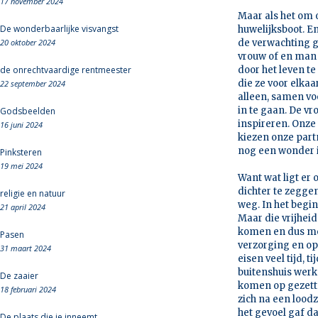
17 november 2024
Maar als het om 
De wonderbaarlijke visvangst
huwelijksboot. E
20 oktober 2024
de verwachting g
vrouw of en man
de onrechtvaardige rentmeester
door het leven te
die ze voor elkaa
22 september 2024
alleen, samen vo
in te gaan. De vr
Godsbeelden
inspireren. Onze
16 juni 2024
kiezen onze partn
nog een wonder i
Pinksteren
19 mei 2024
Want wat ligt er
dichter te zegge
religie en natuur
weg. In het begi
21 april 2024
Maar die vrijheid
komen en dus mo
Pasen
verzorging en op
31 maart 2024
eisen veel tijd, 
buitenshuis werk
De zaaier
komen op gezette
18 februari 2024
zich na een loodz
het gevoel gaf da
De plaats die je inneemt