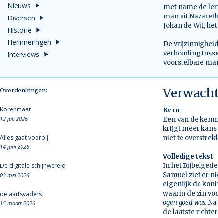
Nieuws
met name de leri
man uit Nazareth
Diversen
Johan de Wit, het
Historie
Herinneringen
De vrijzinnighei
verhouding tuss
Interviews
voorstelbare man
Verwach
Overdenkingen:
Korenmaat
Kern
12 juli 2026
Een van de kenmer
krijgt meer kans
Alles gaat voorbij
niet te overstrek
14 juni 2026
Volledige tekst
De digitale schijnwereld
In het Bijbelgede
Samuel ziet er n
03 mei 2026
eigenlijk de koni
waarin de zin vo
de aartsvaders
ogen goed was.
Na
15 maart 2026
de laatste richter