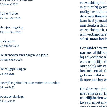
verwachting thuis
21 januari 2024
is er niet bij gew
nodige te stelle
licht en liefde
de vrouw thuiskom
25 december 2023
kant had gemaakt 
aan denken dat i
de rijke jongeling
verwachting uit, 
19 november 2023
is in verband met
schat, maar het i
In de storm
22 oktober 2023
Een andere verwa
partner altijd beg
De grensoverschrijdingen van Jezus
bij geweest toen 
10 september 2023
weten hoe jij je 
onredelijk om va
De zaligsprekingen
het toch. En als 
18 juni 2023
gebeuren dat we 
ik mee aan het w
Het vijfde gebod (eert uw vader en moeder)
14 mei 2023
Dat doen we niet
medemensen. In 
paasoverdenking
moeilijkheden we 
09 april 2023
kwaad: moeten we