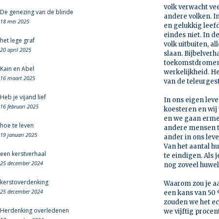
volk verwacht veel
De genezing van de blinde
andere volken. In
18 mei 2025
en gelukkig leef
eindes niet. In d
het lege graf
volk uitbuiten, 
20 april 2025
slaan. Bijbelver
toekomstdromen 
Kain en Abel
werkelijkheid. H
16 maart 2025
van de teleurges
Heb je vijand lief
In ons eigen lev
16 februari 2025
koesteren en wij
en we gaan ermee
hoe te leven
andere mensen te
19 januari 2025
ander in ons leve
Van het aantal hu
een kerstverhaal
te eindigen. Als j
25 december 2024
nog zoveel huwel
kerstoverdenking
Waarom zou je aa
25 december 2024
een kans van 50 
zouden we het ec
Herdenking overledenen
we vijftig procen