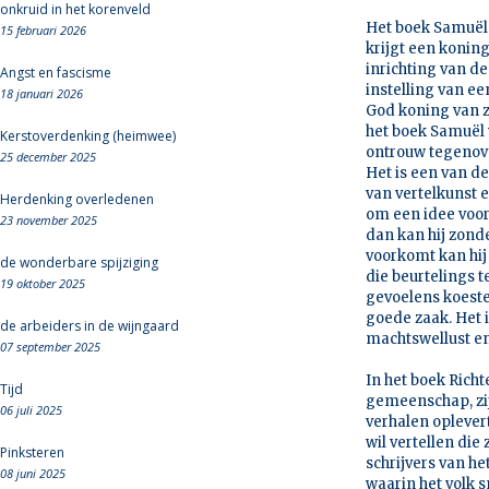
onkruid in het korenveld
Het boek Samuël 
15 februari 2026
krijgt een koning
inrichting van d
Angst en fascisme
instelling van ee
18 januari 2026
God koning van zi
het boek Samuël 
Kerstoverdenking (heimwee)
ontrouw tegenov
25 december 2025
Het is een van d
van vertelkunst e
Herdenking overledenen
om een idee voor
23 november 2025
dan kan hij zonde
voorkomt kan hij 
de wonderbare spijziging
die beurtelings t
19 oktober 2025
gevoelens koeste
goede zaak. Het i
de arbeiders in de wijngaard
machtswellust en
07 september 2025
In het boek Ric
Tijd
gemeenschap, zij
06 juli 2025
verhalen oplevert
wil vertellen die
Pinksteren
schrijvers van he
08 juni 2025
waarin het volk s