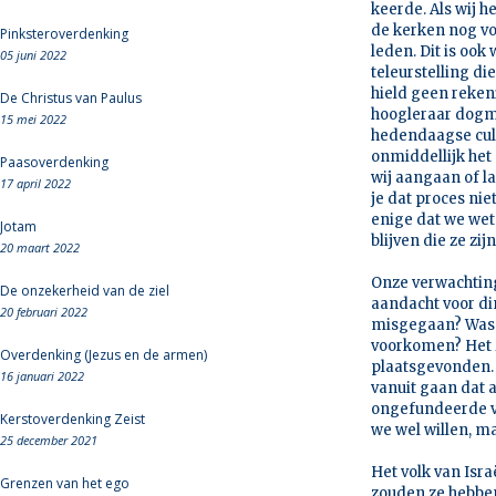
keerde. Als wij 
de kerken nog vo
Pinksteroverdenking
leden. Dit is ook
05 juni 2022
teleurstelling di
hield geen reken
De Christus van Paulus
hoogleraar dogma
15 mei 2022
hedendaagse cult
onmiddellijk het g
Paasoverdenking
wij aangaan of l
17 april 2022
je dat proces nie
enige dat we wet
Jotam
blijven die ze zi
20 maart 2022
Onze verwachtinge
De onzekerheid van de ziel
aandacht voor di
20 februari 2022
misgegaan? Was h
voorkomen? Het zi
Overdenking (Jezus en de armen)
plaatsgevonden. 
16 januari 2022
vanuit gaan dat a
ongefundeerde ve
Kerstoverdenking Zeist
we wel willen, ma
25 december 2021
Het volk van Isr
Grenzen van het ego
zouden ze hebben,