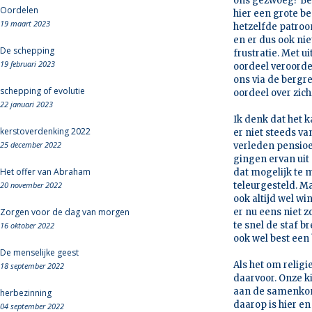
ons gezwoeg? Begr
Oordelen
hier een grote be
19 maart 2023
hetzelfde patroo
en er dus ook nie
De schepping
frustratie. Met u
19 februari 2023
oordeel veroordeel
ons via de bergre
schepping of evolutie
oordeel over zich
22 januari 2023
Ik denk dat het k
kerstoverdenking 2022
er niet steeds v
25 december 2022
verleden pensio
gingen ervan ui
Het offer van Abraham
dat mogelijk te m
20 november 2022
teleurgesteld. M
ook altijd wel wi
Zorgen voor de dag van morgen
er nu eens niet zo
te snel de staf 
16 oktober 2022
ook wel best een
De menselijke geest
Als het om religi
18 september 2022
daarvoor. Onze k
aan de samenkoms
herbezinning
daarop is hier en
04 september 2022