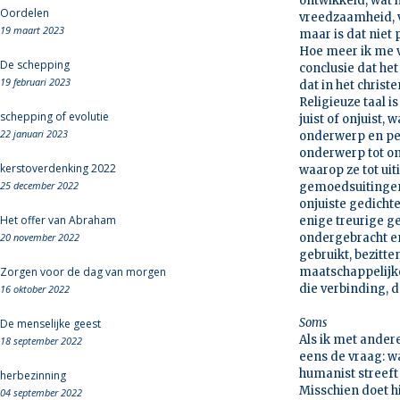
ontwikkeld, wat h
Oordelen
vreedzaamheid, v
19 maart 2023
maar is dat niet 
Hoe meer ik me ve
De schepping
conclusie dat he
19 februari 2023
dat in het christ
Religieuze taal is
schepping of evolutie
juist of onjuist,
22 januari 2023
onderwerp en per
onderwerp tot on
kerstoverdenking 2022
waarop ze tot uit
25 december 2022
gemoedsuitingen 
onjuiste gedichte
Het offer van Abraham
enige treurige g
20 november 2022
ondergebracht en
gebruikt, bezitt
Zorgen voor de dag van morgen
maatschappelijke
die verbinding, da
16 oktober 2022
Soms
De menselijke geest
Als ik met andere
18 september 2022
eens de vraag: w
humanist streef
herbezinning
Misschien doet h
04 september 2022