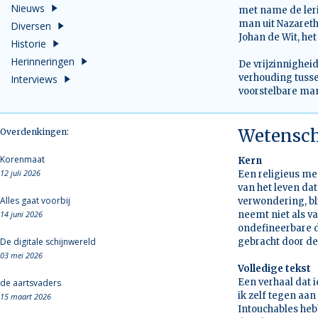
Nieuws
met name de leri
man uit Nazareth
Diversen
Johan de Wit, het
Historie
Herinneringen
De vrijzinnighei
verhouding tuss
Interviews
voorstelbare man
Wetensch
Overdenkingen:
Korenmaat
Kern
12 juli 2026
Een religieus me
van het leven dat
Alles gaat voorbij
verwondering, bl
14 juni 2026
neemt niet als v
ondefineerbare da
De digitale schijnwereld
gebracht door de
03 mei 2026
Volledige tekst
Een verhaal dat i
de aartsvaders
ik zelf tegen aan 
15 maart 2026
Intouchables hebb