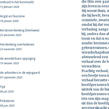
die film over gaa
onkruid in het korenveld
zijn leven in een
15 februari 2026
Hij woont thuis,
die hij heeft, be
Angst en fascisme
criminele, zwarte
18 januari 2026
omdat hij dat vo
verbazing aangen
Kerstoverdenking (heimwee)
hij, anders dan 
25 december 2025
toont en dat is w
zonder herinnerd 
Herdenking overledenen
gebeurtenissen, 
23 november 2025
vriendschapsband
afwisselend een g
de wonderbare spijziging
verhaal over de 
19 oktober 2025
verwachten.
Prachtig verhaal
de arbeiders in de wijngaard
een beetje toen i
07 september 2025
verhaal berustte 
hoofdpersonen bij
Tijd
uitstek van de b
06 juli 2025
hoofdpersonen op 
iets van zijn ma
Pinksteren
uit dan de hoofd
08 juni 2025
zeggingskracht v