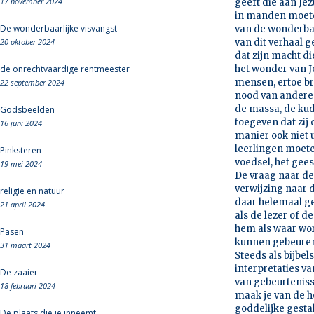
17 november 2024
geeft die aan Jezu
in manden moeten
De wonderbaarlijke visvangst
van de wonderbar
20 oktober 2024
van dit verhaal g
dat zijn macht di
de onrechtvaardige rentmeester
het wonder van J
mensen, ertoe b
22 september 2024
nood van anderen
de massa, de kud
Godsbeelden
toegeven dat zij
16 juni 2024
manier ook niet 
leerlingen moete
Pinksteren
voedsel, het gees
19 mei 2024
De vraag naar de
verwijzing naar d
religie en natuur
daar helemaal ge
21 april 2024
als de lezer of d
hem als waar wor
Pasen
kunnen gebeuren, 
31 maart 2024
Steeds als bijbe
interpretaties v
De zaaier
van gebeurtenisse
18 februari 2024
maak je van de ho
goddelijke gestal
De plaats die je inneemt