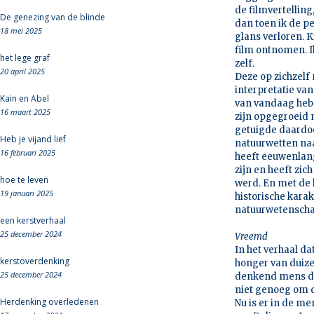
de filmvertellin
De genezing van de blinde
dan toen ik de pe
18 mei 2025
glans verloren. K
film ontnomen. Ik
het lege graf
zelf.
20 april 2025
Deze op zichzelf
interpretatie va
Kain en Abel
van vandaag heb 
16 maart 2025
zijn opgegroeid m
getuigde daardoo
Heb je vijand lief
natuurwetten naa
16 februari 2025
heeft eeuwenlang
zijn en heeft zi
hoe te leven
werd. En met de 
19 januari 2025
historische kara
natuurwetenscha
een kerstverhaal
25 december 2024
Vreemd
In het verhaal da
kerstoverdenking
honger van duize
25 december 2024
denkend mens dat 
niet genoeg om 
Herdenking overledenen
Nu is er in de m