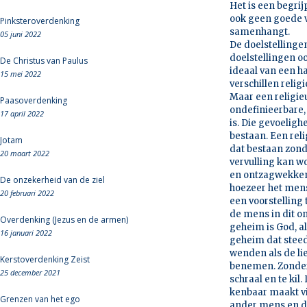
Het is een begrij
ook geen goede v
Pinksteroverdenking
samenhangt.
05 juni 2022
De doelstellinge
doelstellingen o
De Christus van Paulus
ideaal van een h
15 mei 2022
verschillen reli
Maar een religie
Paasoverdenking
ondefinieerbare,
17 april 2022
is. Die gevoeligh
bestaan. Een rel
Jotam
dat bestaan zonde
20 maart 2022
vervulling kan w
en ontzagwekkende
De onzekerheid van de ziel
hoezeer het mens
20 februari 2022
een voorstelling
de mens in dit o
Overdenking (Jezus en de armen)
geheim is God, al
16 januari 2022
geheim dat steeds
wenden als de li
Kerstoverdenking Zeist
benemen. Zonder 
25 december 2021
schraal en te kil
kenbaar maakt vi
Grenzen van het ego
ander mens en de 