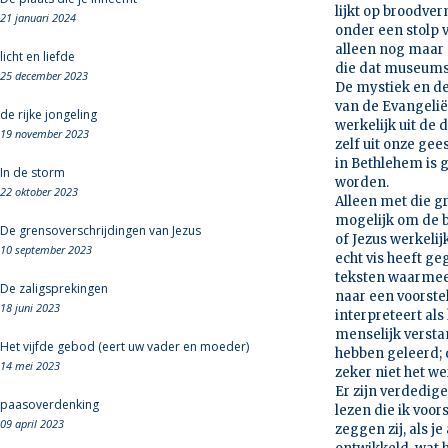
lijkt op broodver
21 januari 2024
onder een stolp v
alleen nog maar 
licht en liefde
die dat museumst
25 december 2023
De mystiek en de
van de Evangeliën
de rijke jongeling
werkelijk uit de 
19 november 2023
zelf uit onze gee
in Bethlehem is g
In de storm
worden.
22 oktober 2023
Alleen met die g
mogelijk om de b
De grensoverschrijdingen van Jezus
of Jezus werkelij
10 september 2023
echt vis heeft ge
teksten waarmee 
De zaligsprekingen
naar een voorstel
18 juni 2023
interpreteert al
menselijk versta
Het vijfde gebod (eert uw vader en moeder)
hebben geleerd; d
14 mei 2023
zeker niet het we
Er zijn verdedig
paasoverdenking
lezen die ik voor
09 april 2023
zeggen zij, als je