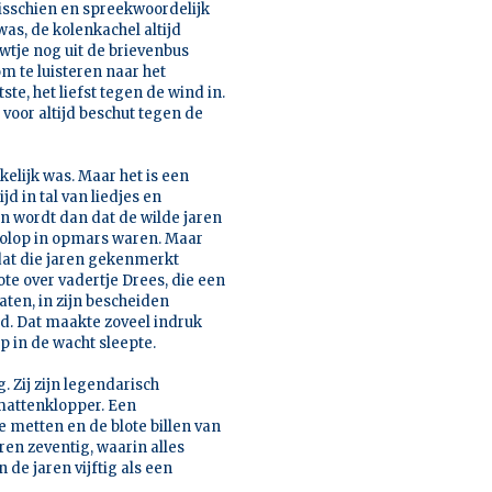
isschien en spreekwoordelijk
as, de kolenkachel altijd
wtje nog uit de brievenbus
m te luisteren naar het
ste, het liefst tegen de wind in.
voor altijd beschut tegen de
rkelijk was. Maar het is een
d in tal van liedjes en
n wordt dan dat de wilde jaren
l volop in opmars waren. Maar
mdat die jaren gekenmerkt
e over vadertje Drees, die een
ten, in zijn bescheiden
. Dat maakte zoveel indruk
 in de wacht sleepte.
 Zij zijn legendarisch
mattenklopper. Een
 metten en de blote billen van
aren zeventig, waarin alles
 de jaren vijftig als een