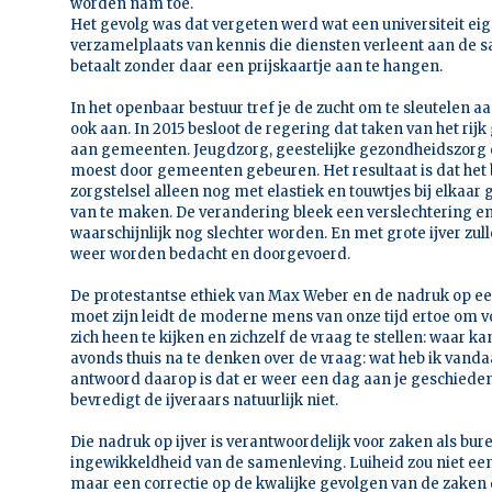
worden nam toe.
Het gevolg was dat vergeten werd wat een universiteit eige
verzamelplaats van kennis die diensten verleent aan de 
betaalt zonder daar een prijskaartje aan te hangen.
In het openbaar bestuur tref je de zucht om te sleutelen a
ook aan. In 2015 besloot de regering dat taken van het r
aan gemeenten. Jeugdzorg, geestelijke gezondheidszorg 
moest door gemeenten gebeuren. Het resultaat is dat he
zorgstelsel alleen nog met elastiek en touwtjes bij elkaa
van te maken. De verandering bleek een verslechtering e
waarschijnlijk nog slechter worden. En met grote ijver zu
weer worden bedacht en doorgevoerd.
De protestantse ethiek van Max Weber en de nadruk op ee
moet zijn leidt de moderne mens van onze tijd ertoe om
zich heen te kijken en zichzelf de vraag te stellen: waar k
avonds thuis na te denken over de vraag: wat heb ik vand
antwoord daarop is dat er weer een dag aan je geschieden
bevredigt de ijveraars natuurlijk niet.
Die nadruk op ijver is verantwoordelijk voor zaken als bu
ingewikkeldheid van de samenleving. Luiheid zou niet ee
maar een correctie op de kwalijke gevolgen van de zaken 