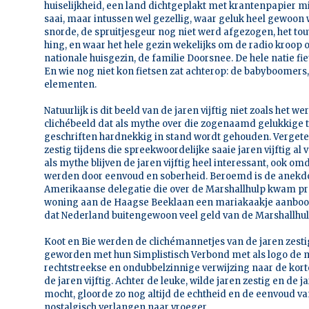
huiselijkheid, een land dichtgeplakt met krantenpapier m
saai, maar intussen wel gezellig, waar geluk heel gewoon w
snorde, de spruitjesgeur nog niet werd afgezogen, het tou
hing, en waar het hele gezin wekelijks om de radio kroop o
nationale huisgezin, de familie Doorsnee. De hele natie fiet
En wie nog niet kon fietsen zat achterop: de babyboomers, 
elementen.
Natuurlijk is dit beeld van de jaren vijftig niet zoals het we
clichébeeld dat als mythe over die zogenaamd gelukkige tij
geschriften hardnekkig in stand wordt gehouden. Vergete
zestig tijdens die spreekwoordelijke saaie jaren vijftig a
als mythe blijven de jaren vijftig heel interessant, ook o
werden door eenvoud en soberheid. Beroemd is de anekdot
Amerikaanse delegatie die over de Marshallhulp kwam pra
woning aan de Haagse Beeklaan een mariakaakje aanbood
dat Nederland buitengewoon veel geld van de Marshallhulp
Koot en Bie werden de clichémannetjes van de jaren zestig.
geworden met hun Simplistisch Verbond met als logo de 
rechtstreekse en ondubbelzinnige verwijzing naar de korte
de jaren vijftig. Achter de leuke, wilde jaren zestig en de j
mocht, gloorde zo nog altijd de echtheid en de eenvoud van
nostalgisch verlangen naar vroeger.