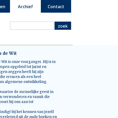
een
Archief
Contact
zoek
n de Wit
 Wit is onze voorganger. Hij is in
mpen opgeleid tot jurist en
igen zeggen heeft hij zijn
die ervaren als een heel
sus algemene ontwikkeling.
waartoe de menselijke geest in
 hem verwonderen en vanuit die
ort hij ons aan tot
eindigt bij het kennen van jezelf
ergeleverd uit de oude boeken en